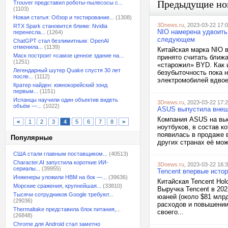
Предыдущие но
Trouver представил роботы-пылесосы с...
(1103)
Новая статья: Обзор и тестирование...
(1308)
3Dnews.ru
, 2023-03-22 17:
RTX Spark становится ближе: Nvidia
NIO намерена удвоить
перенесла...
(1264)
следующем
ChatGPT стал безлимитным: OpenAI
отменила...
(1139)
Китайская марка NIO 
Маск построит «самое ценное здание на...
принято считать ближ
(1251)
«старожил» BYD. Как и
Легендарный шутер Quake спустя 30 лет
безубыточность пока 
после...
(1112)
электромобилей вдвое.
Кратер найден: южнокорейский зонд
первым...
(1151)
Испанцы научили один объектив видеть
3Dnews.ru
, 2023-03-22 17:
объём —...
(1022)
ASUS выпустила внеш
Компания ASUS на выс
<
1
2
3
4
5
6
7
8
>
ноутбуков, в состав 
появилась в продаже в
Популярные
других странах её мож
США стали главным поставщиком...
(40513)
Character.AI запустила короткие ИИ-
3Dnews.ru
, 2023-03-22 16:
сериалы...
(39955)
Tencent впервые исто
Инженеры уложили HBM на бок —...
(39636)
Китайская Tencent Hol
Морские сражения, крупнейшая...
(33810)
Выручка Tencent в 20
Тысячи сотрудников Google требуют...
юаней (около $81 млрд
(29036)
расходов и повышении
Thermaltake представила блок питания,...
своего...
(26848)
Chrome для Android стал заметно