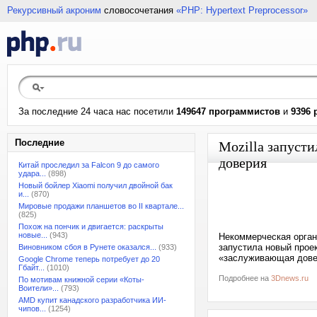
Рекурсивный акроним
словосочетания
«PHP: Hypertext Preprocessor»
За последние 24 часа нас посетили
149647 программистов
и
9396 
Последние
Mozilla запусти
доверия
Китай проследил за Falcon 9 до самого
удара...
(898)
Новый бойлер Xiaomi получил двойной бак
и...
(870)
Мировые продажи планшетов во II квартале...
(825)
Похож на пончик и двигается: раскрыты
новые...
(943)
Некоммерческая органи
запустила новый прое
Виновником сбоя в Рунете оказался...
(933)
«заслуживающая довер
Google Chrome теперь потребует до 20
Гбайт...
(1010)
Подробнее на
3Dnews.ru
По мотивам книжной серии «Коты-
Воители»...
(793)
AMD купит канадского разработчика ИИ-
чипов...
(1254)