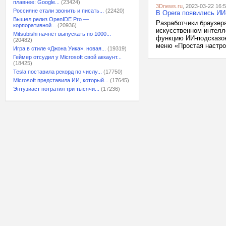
плавнее: Google...
(23424)
3Dnews.ru
, 2023-03-22 16:
Россияне стали звонить и писать...
(22420)
В Opera появились ИИ
Вышел релиз OpenIDE Pro —
Разработчики браузер
корпоративной...
(20936)
искусственном интелл
Mitsubishi начнёт выпускать по 1000...
функцию ИИ-подсказок
(20482)
меню «Простая настрой
Игра в стиле «Джона Уика», новая...
(19319)
Геймер отсудил у Microsoft свой аккаунт...
(18425)
Tesla поставила рекорд по числу...
(17750)
Microsoft представила ИИ, который...
(17645)
Энтузиаст потратил три тысячи...
(17236)