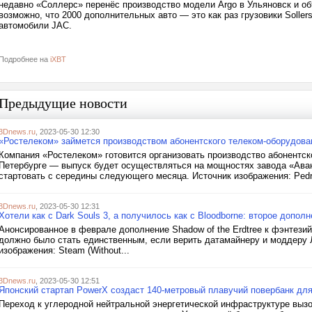
недавно «Соллерс» перенёс производство модели Argo в Ульяновск и об
возможно, что 2000 дополнительных авто — это как раз грузовики Solle
автомобили JAC.
Подробнее на
iXBT
Предыдущие новости
3Dnews.ru
, 2023-05-30 12:30
«Ростелеком» займется производством абонентского телеком-оборудова
Компания «Ростелеком» готовится организовать производство абонентск
Петербурге — выпуск будет осуществляться на мощностях завода «Ава
стартовать с середины следующего месяца. Источник изображения: Pedr
3Dnews.ru
, 2023-05-30 12:31
Хотели как с Dark Souls 3, а получилось как с Bloodborne: второе допол
Анонсированное в феврале дополнение Shadow of the Erdtree к фэнтези
должно было стать единственным, если верить датамайнеру и моддеру 
изображения: Steam (Without...
3Dnews.ru
, 2023-05-30 12:51
Японский стартап PowerX создаст 140-метровый плавучий повербанк для
Переход к углеродной нейтральной энергетической инфраструктуре выз