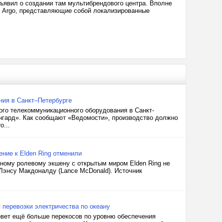
ъявил о создании там мультибрендового центра. Вполне
rs Argo, представляющие собой локализированные
ния в Санкт–Петербурге
ого телекоммуникационного оборудования в Санкт-
нгард». Как сообщают «Ведомости», производство должно
o...
нение к Elden Ring отменили
йному ролевому экшену с открытым миром Elden Ring не
Лэнсу Макдоналду (Lance McDonald). Источник
 перевозки электричества по океану
овет ещё больше перекосов по уровню обеспечения