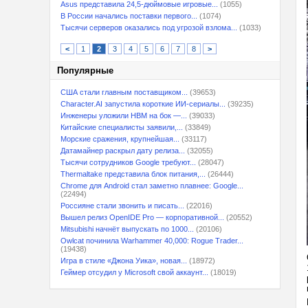
Asus представила 24,5-дюймовые игровые...
(1055)
В России начались поставки первого...
(1074)
Тысячи серверов оказались под угрозой взлома...
(1033)
<
1
2
3
4
5
6
7
8
>
Популярные
США стали главным поставщиком...
(39653)
Character.AI запустила короткие ИИ-сериалы...
(39235)
Инженеры уложили HBM на бок —...
(39033)
Китайские специалисты заявили,...
(33849)
Морские сражения, крупнейшая...
(33117)
Датамайнер раскрыл дату релиза...
(32055)
Тысячи сотрудников Google требуют...
(28047)
Thermaltake представила блок питания,...
(26444)
Chrome для Android стал заметно плавнее: Google...
(22494)
Россияне стали звонить и писать...
(22016)
Вышел релиз OpenIDE Pro — корпоративной...
(20552)
Mitsubishi начнёт выпускать по 1000...
(20106)
Owlcat починила Warhammer 40,000: Rogue Trader...
(19438)
Игра в стиле «Джона Уика», новая...
(18972)
Геймер отсудил у Microsoft свой аккаунт...
(18019)