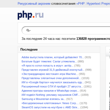
Рекурсивный акроним
словосочетания
«PHP: Hypertext Prepr
За последние 24 часа нас посетили
136828 программист
Последние
Adobe выпустила плагин, который добавляет 70...
(915)
Богатым будет тяжелее: Caviar утяжелила...
(880)
«Я просто хотел попасть в игру»: актёр...
(785)
Представлен игровой 31,5-дюймовый изогнутый...
(998)
«Экстраординарно жестокая» игра Machine...
(955)
Представлены элегантные очки дополненной...
(1016)
ИИ в «Google Картах» научился заказывать еду...
(941)
Расширенный показ GTA VI пройдёт 27 августа...
(1061)
Администраторы каналов в WhatsApp скоро...
(914)
ИИ подвёл Nothing: рекламу наушников CMF...
(1059)
Samsung и Mousterian взялись за...
(917)
«Бесцеремонные клептоманы»: News Corp....
(1170)
SteamOS запустили на ноутбуке с AMD Strix...
(1094)