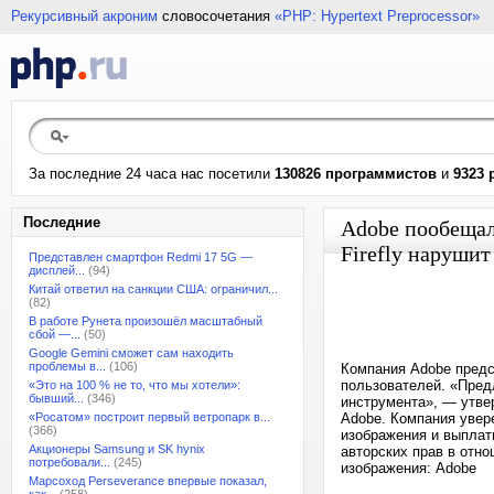
Рекурсивный акроним
словосочетания
«PHP: Hypertext Preprocessor»
За последние 24 часа нас посетили
130826 программистов
и
9323 
Последние
Adobe пообещал
Firefly нарушит
Представлен смартфон Redmi 17 5G —
дисплей...
(94)
Китай ответил на санкции США: ограничил...
(82)
В работе Рунета произошёл масштабный
сбой —...
(50)
Google Gemini сможет сам находить
проблемы в...
(106)
Компания Adobe предс
пользователей. «Пред
«Это на 100 % не то, что мы хотели»:
бывший...
(346)
инструмента», — утве
«Росатом» построит первый ветропарк в...
Adobe. Компания увер
(366)
изображения и выплат
Акционеры Samsung и SK hynix
авторских прав в отно
потребовали...
(245)
изображения: Adobe
Марсоход Perseverance впервые показал,