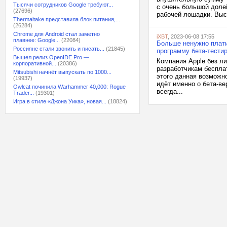
Тысячи сотрудников Google требуют...
с очень большой долей
(27696)
рабочей лошадки. Высо
Thermaltake представила блок питания,...
(26284)
Chrome для Android стал заметно
iXBT
, 2023-06-08 17:55
плавнее: Google...
(22084)
Больше ненужно плати
Россияне стали звонить и писать...
(21845)
программу бета-тести
Вышел релиз OpenIDE Pro —
Компания Apple без л
корпоративной...
(20386)
разработчикам беспла
Mitsubishi начнёт выпускать по 1000...
этого данная возможно
(19937)
идёт именно о бета-в
Owlcat починила Warhammer 40,000: Rogue
всегда...
Trader...
(19301)
Игра в стиле «Джона Уика», новая...
(18824)