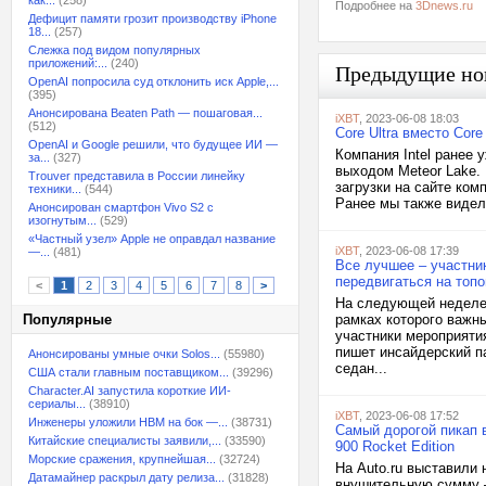
как...
(258)
Подробнее на
3Dnews.ru
Дефицит памяти грозит производству iPhone
18...
(257)
Слежка под видом популярных
приложений:...
(240)
Предыдущие но
OpenAI попросила суд отклонить иск Apple,...
(395)
Анонсирована Beaten Path — пошаговая...
iXBT
, 2023-06-08 18:03
(512)
Core Ultra вместо Core
OpenAI и Google решили, что будущее ИИ —
Компания Intel ранее
за...
(327)
выходом Meteor Lake.
Trouver представила в России линейку
загрузки на сайте комп
техники...
(544)
Ранее мы также видели 
Анонсирован смартфон Vivo S2 с
изогнутым...
(529)
«Частный узел» Apple не оправдал название
iXBT
, 2023-06-08 17:39
—...
(481)
Все лучшее – участни
передвигаться на топ
<
1
2
3
4
5
6
7
8
>
На следующей неделе
Популярные
рамках которого важны
участники мероприятия
пишет инсайдерский па
Анонсированы умные очки Solos...
(55980)
седан...
США стали главным поставщиком...
(39296)
Character.AI запустила короткие ИИ-
сериалы...
(38910)
iXBT
, 2023-06-08 17:52
Инженеры уложили HBM на бок —...
(38731)
Самый дорогой пикап в
Китайские специалисты заявили,...
(33590)
900 Rocket Edition
Морские сражения, крупнейшая...
(32724)
На Auto.ru выставили 
Датамайнер раскрыл дату релиза...
(31828)
внушительную сумму – 