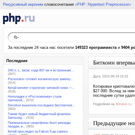
Рекурсивный акроним
словосочетания
«PHP: Hypertext Preprocessor»
За последние 24 часа нас посетили
149323 программиста
и
9404 р
Последние
Биткоин впервы
340 л. с, запас хода 867 км и встроенная...
(907)
Дата: 2023-09-19 15:23
Роскосмос готовит космическую замену...
(914)
Котировки криптовалю
Китай меняет стратегию чиповой гонки —...
$27 000. Вслед за ни
(818)
последние сутки удало
Неполадки у «Ростелекома» стали
причиной...
(870)
Подробнее на
3Dnews.ru
Devolver выкатила последнее бесплатное...
(883)
Таким будет новый бюджетный флагман
Samsung:...
(916)
Предыдущие но
Премиальные смартфоны бьют рекорды
продаж, и...
(800)
Китай проследил за Falcon 9 до самого