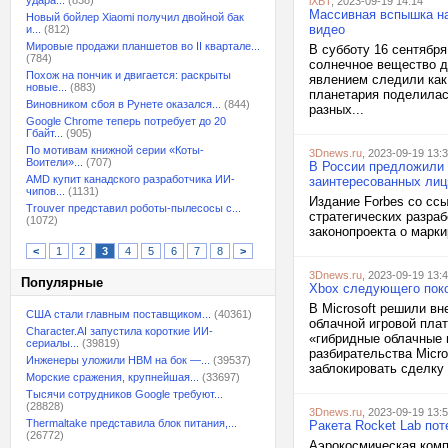
удара...
(838)
iXBT
, 2023-09-19 14:14
Массивная вспышка на
Новый бойлер Xiaomi получил двойной бак
видео
и...
(812)
Мировые продажи планшетов во II квартале...
В субботу 16 сентябр
(784)
солнечное вещество д
Похож на пончик и двигается: раскрыты
явлением следили как
новые...
(883)
планетария поделилас
Виновником сбоя в Рунете оказался...
(844)
разных...
Google Chrome теперь потребует до 20
Гбайт...
(905)
По мотивам книжной серии «Коты-
3Dnews.ru
, 2023-09-19 13:
Воители»...
(707)
В России предложили п
AMD купит канадского разработчика ИИ-
заинтересованных лиц
чипов...
(1131)
Издание Forbes со сс
Trouver представил роботы-пылесосы с...
стратегических разра
(1072)
законопроекта о марки
<
1
2
3
4
5
6
7
8
>
3Dnews.ru
, 2023-09-19 13:
Популярные
Xbox следующего поко
В Microsoft решили в
США стали главным поставщиком...
(40361)
облачной игровой пла
Character.AI запустила короткие ИИ-
«гибридные облачные 
сериалы...
(39819)
разбирательства Micr
Инженеры уложили HBM на бок —...
(39537)
заблокировать сделку 
Морские сражения, крупнейшая...
(33697)
Тысячи сотрудников Google требуют...
(28828)
3Dnews.ru
, 2023-09-19 13:
Thermaltake представила блок питания,...
Ракета Rocket Lab пот
(26772)
Аэрокосмическая комп