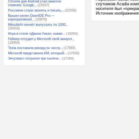
Chrome для Android стал заметно
спутником Acadia комп
плавнее: Google...
(23257)
носителя был «прекращ
Россияне стали звонить и писать...
(22336)
Источник изображения:
Вышел релиз OpenIDE Pro —
корпоративной...
(20879)
Mitsubishi начнёт выпускать по 1000...
(20416)
Игра в стиле «Джона Уика», новая...
(19254)
Геймер отсудил у Microsoft свой аккаунт...
(18354)
Tesla поставила рекорд по числу...
(17583)
Microsoft представила ИИ, который...
(17526)
Энтузиаст потратил три тысячи...
(17184)