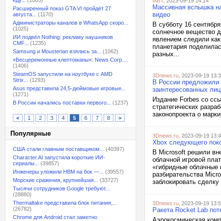
еду...
(1065)
iXBT
, 2023-09-19 14:14
Массивная вспышка на
Расширенный показ GTA VI пройдёт 27
видео
августа...
(1170)
Администраторы каналов в WhatsApp скоро...
В субботу 16 сентябр
(1025)
солнечное вещество д
ИИ подвёл Nothing: рекламу наушников
явлением следили как
CMF...
(1235)
планетария поделилас
Samsung и Mousterian взялись за...
(1062)
разных...
«Бесцеремонные клептоманы»: News Corp....
(1406)
SteamOS запустили на ноутбуке с AMD
3Dnews.ru
, 2023-09-19 13:
Strix...
(1293)
В России предложили п
Asus представила 24,5-дюймовые игровые...
заинтересованных лиц
(1271)
Издание Forbes со сс
В России начались поставки первого...
(1237)
стратегических разра
законопроекта о марки
<
1
2
3
4
5
6
7
8
>
Популярные
3Dnews.ru
, 2023-09-19 13:
Xbox следующего поко
США стали главным поставщиком...
(40397)
В Microsoft решили в
Character.AI запустила короткие ИИ-
облачной игровой пла
сериалы...
(39857)
«гибридные облачные 
Инженеры уложили HBM на бок —...
(39557)
разбирательства Micr
Морские сражения, крупнейшая...
(33727)
заблокировать сделку 
Тысячи сотрудников Google требуют...
(28880)
Thermaltake представила блок питания,...
3Dnews.ru
, 2023-09-19 13:
(26782)
Ракета Rocket Lab пот
Chrome для Android стал заметно
Аэрокосмическая комп