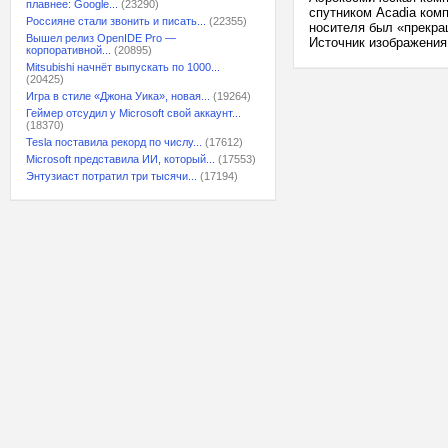
плавнее: Google...
(23290)
спутником Acadia комп
Россияне стали звонить и писать...
(22355)
носителя был «прекращ
Вышел релиз OpenIDE Pro —
Источник изображения:
корпоративной...
(20895)
Mitsubishi начнёт выпускать по 1000...
(20425)
Игра в стиле «Джона Уика», новая...
(19264)
Геймер отсудил у Microsoft свой аккаунт...
(18370)
Tesla поставила рекорд по числу...
(17612)
Microsoft представила ИИ, который...
(17553)
Энтузиаст потратил три тысячи...
(17194)