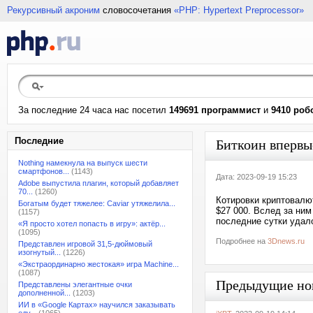
Рекурсивный акроним
словосочетания
«PHP: Hypertext Preprocessor»
За последние 24 часа нас посетил
149691 программист
и
9410 роб
Последние
Биткоин впервы
Nothing намекнула на выпуск шести
смартфонов...
(1143)
Дата: 2023-09-19 15:23
Adobe выпустила плагин, который добавляет
70...
(1260)
Котировки криптовалю
Богатым будет тяжелее: Caviar утяжелила...
$27 000. Вслед за ни
(1157)
последние сутки удало
«Я просто хотел попасть в игру»: актёр...
(1095)
Подробнее на
3Dnews.ru
Представлен игровой 31,5-дюймовый
изогнутый...
(1226)
«Экстраординарно жестокая» игра Machine...
(1087)
Предыдущие но
Представлены элегантные очки
дополненной...
(1203)
ИИ в «Google Картах» научился заказывать