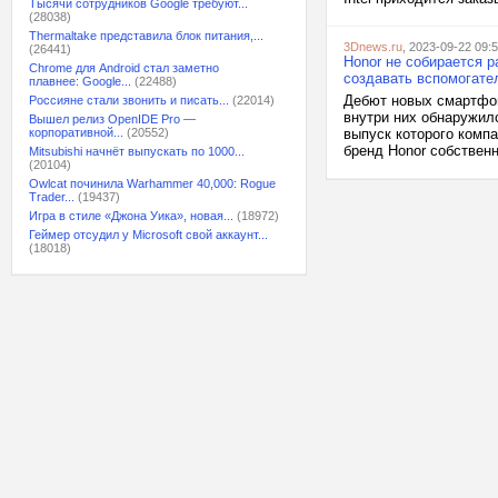
Тысячи сотрудников Google требуют...
(28038)
Thermaltake представила блок питания,...
3Dnews.ru
, 2023-09-22 09:
(26441)
Honor не собирается 
Chrome для Android стал заметно
создавать вспомогате
плавнее: Google...
(22488)
Дебют новых смартфон
Россияне стали звонить и писать...
(22014)
внутри них обнаружилс
Вышел релиз OpenIDE Pro —
корпоративной...
(20552)
выпуск которого компа
бренд Honor собственн
Mitsubishi начнёт выпускать по 1000...
(20104)
Owlcat починила Warhammer 40,000: Rogue
Trader...
(19437)
Игра в стиле «Джона Уика», новая...
(18972)
Геймер отсудил у Microsoft свой аккаунт...
(18018)