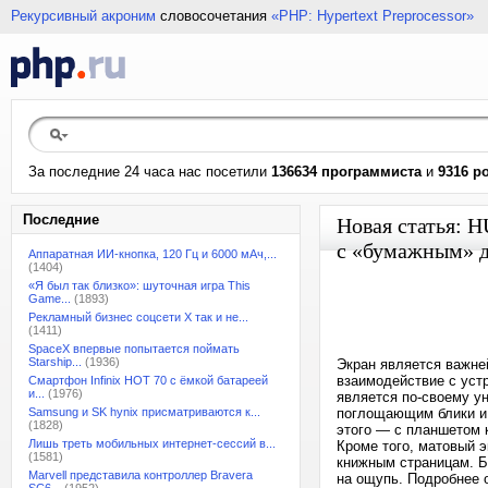
Рекурсивный акроним
словосочетания
«PHP: Hypertext Preprocessor»
За последние 24 часа нас посетили
136634 программиста
и
9316 р
Последние
Новая статья: 
с «бумажным» 
Аппаратная ИИ-кнопка, 120 Гц и 6000 мАч,...
(1404)
«Я был так близко»: шуточная игра This
Game...
(1893)
Рекламный бизнес соцсети X так и не...
(1411)
SpaceX впервые попытается поймать
Starship...
(1936)
Экран является важне
взаимодействие с уст
Смартфон Infinix HOT 70 с ёмкой батареей
и...
(1976)
является по-своему у
Samsung и SK hynix присматриваются к...
поглощающим блики и 
(1828)
этого — с планшетом 
Лишь треть мобильных интернет-сессий в...
Кроме того, матовый 
(1581)
книжным страницам. Бо
Marvell представила контроллер Bravera
на ощупь. Подробнее 