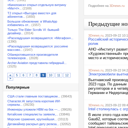
SC6...
(1952)
«Кинопоиск» открыл отдельную витрину
Подробнее на
3Dnews.ru
«Матч!»...
(2169)
T2 открыл «Выгодно вместе» для
абонентов...
(1650)
Большое обновление: в WhatsApp
Предыдущие но
избавились от...
(1557)
Только The Elder Scrolls VI: бывший
дизайнер...
(2014)
3Dnews.ru
, 2023-09-22 10:
«Раскладушки» возвращаются: «Мегафон»...
Российский историчес
(1390)
ролик
«Раскладушки» возвращаются: россияне
АНО «Институт развит
массово...
(1547)
«Художественный» пре
Обанкротившегося производителя
место и историческому
телевизоров...
(2028)
Archer Aviation представила гибридный...
(1525)
3Dnews.ru
, 2023-09-22 04:
Электромобили вьетна
<
5
6
7
8
9
10
11
12
>
Вьетнамский производ
2023 года. По данным
Популярные
регуляторов и в четвё
Германии и Нидерланда
США стали главным поставщиком...
(39643)
Character.AI запустила короткие ИИ-
сериалы...
(39230)
3Dnews.ru
, 2023-09-22 09:
Intel столкнулась с о
Инженеры уложили HBM на бок —...
(39026)
Китайские специалисты заявили,...
(33846)
В июле этого года ком
Gaudi2, которые соот
Морские сражения, крупнейшая...
(33113)
сообщают тайваньские
Датамайнер раскрыл дату релиза...
(32052)
Intel приходится зака