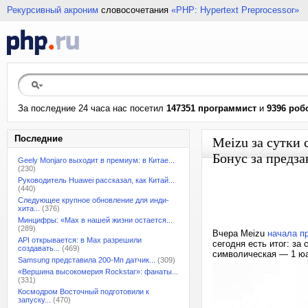
Рекурсивный акроним
словосочетания
«PHP: Hypertext Preprocessor»
За последние 24 часа нас посетил
147351 программист
и
9396 роб
Последние
Meizu за сутки 
Бонус за предза
Geely Monjaro выходит в премиум: в Китае...
(230)
Руководитель Huawei рассказал, как Китай...
(440)
Следующее крупное обновление для инди-
хита...
(376)
Минцифры: «Max в нашей жизни остается...
(289)
Вчера Meizu
начала п
API открывается: в Max разрешили
сегодня есть итог: за
создавать...
(469)
символическая — 1 юа
Samsung представила 200-Мп датчик...
(309)
«Вершина высокомерия Rockstar»: фанаты...
(331)
Космодром Восточный подготовили к
запуску...
(470)