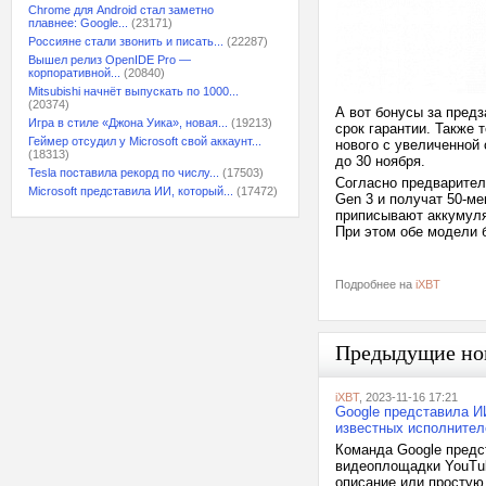
Chrome для Android стал заметно
плавнее: Google...
(23171)
Россияне стали звонить и писать...
(22287)
Вышел релиз OpenIDE Pro —
корпоративной...
(20840)
Mitsubishi начнёт выпускать по 1000...
(20374)
А вот бонусы за пред
Игра в стиле «Джона Уика», новая...
(19213)
срок гарантии. Также 
Геймер отсудил у Microsoft свой аккаунт...
нового с увеличенной 
(18313)
до 30 ноября.
Tesla поставила рекорд по числу...
(17503)
Согласно предварител
Microsoft представила ИИ, который...
(17472)
Gen 3 и получат 50-м
приписывают аккумуля
При этом обе модели 
Подробнее на
iXBT
Предыдущие но
iXBT
, 2023-11-16 17:21
Google представила И
известных исполнител
Команда Google предс
видеоплощадки YouTub
описание или простую