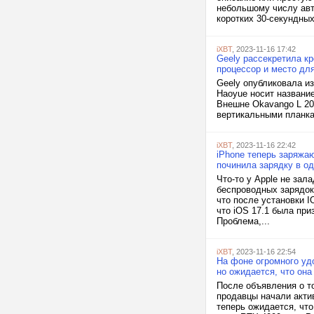
небольшому числу авт
коротких 30-секундных
iXBT
, 2023-11-16 17:42
Geely рассекретила кр
процессор и место для
Geely опубликовала из
Haoyue носит названи
Внешне Okavango L 20
вертикальными планка
iXBT
, 2023-11-16 22:42
iPhone теперь заряжаю
починила зарядку в од
Что-то у Apple не за
беспроводных зарядок
что после установки I
что iOS 17.1 была пр
Проблема,...
iXBT
, 2023-11-16 22:54
На фоне огромного уд
но ожидается, что она
После объявления о то
продавцы начали актив
теперь ожидается, что