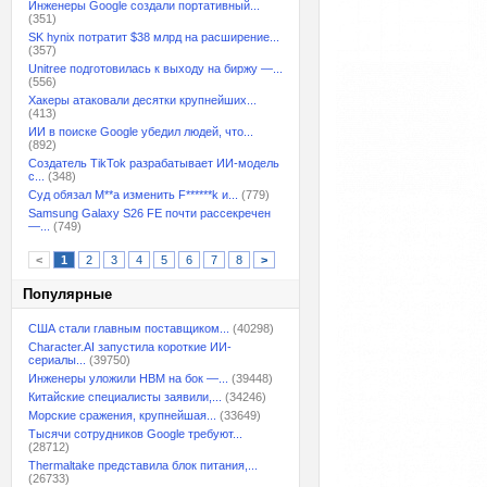
Инженеры Google создали портативный...
(351)
SK hynix потратит $38 млрд на расширение...
(357)
Unitree подготовилась к выходу на биржу —...
(556)
Хакеры атаковали десятки крупнейших...
(413)
ИИ в поиске Google убедил людей, что...
(892)
Создатель TikTok разрабатывает ИИ-модель
с...
(348)
Суд обязал M**a изменить F******k и...
(779)
Samsung Galaxy S26 FE почти рассекречен
—...
(749)
<
1
2
3
4
5
6
7
8
>
Популярные
США стали главным поставщиком...
(40298)
Character.AI запустила короткие ИИ-
сериалы...
(39750)
Инженеры уложили HBM на бок —...
(39448)
Китайские специалисты заявили,...
(34246)
Морские сражения, крупнейшая...
(33649)
Тысячи сотрудников Google требуют...
(28712)
Thermaltake представила блок питания,...
(26733)