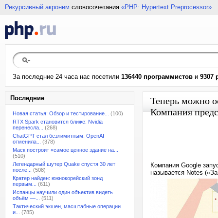
Рекурсивный акроним
словосочетания
«PHP: Hypertext Preprocessor»
За последние 24 часа нас посетили
136440 программистов
и
9307 
Последние
Теперь можно о
Компания предс
Новая статья: Обзор и тестирование...
(100)
RTX Spark становится ближе: Nvidia
перенесла...
(268)
ChatGPT стал безлимитным: OpenAI
отменила...
(378)
Маск построит «самое ценное здание на...
(510)
Легендарный шутер Quake спустя 30 лет
Компания Google запу
после...
(508)
называется Notes («За
Кратер найден: южнокорейский зонд
первым...
(611)
Испанцы научили один объектив видеть
объём —...
(511)
Тактический экшен, масштабные операции
и...
(785)