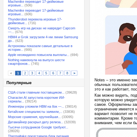
Machenike переводит 17-дюймовые
игровые...
(506)
Machenike переводит 17-дюймовые
игровые...
(606)
Thunderobot перевела игровые 17-
дюймовые...
(716)
Смерть игр на дисках не навредит Capcom
—...
(674)
HBM4 и Grok загрузили 4-нм линии Samsung
до...
(623)
Астрономы показали самые детальные в
истории...
(666)
Apple неожиданно повысила выплаты...
(694)
Nothing намекнула на выпуск шести
смартфонов...
(745)
<
1
2
3
4
5
6
7
8
>
Notes – это именно за
Популярные
обычных пользователей
это и как работает, п
США стали главным поставщиком...
(39628)
Как можно видеть, по
Character.AI запустила короткие ИИ-
которую можно увидет
сериалы...
(39214)
самое. Оформлены заме
Инженеры уложили HBM на бок —...
(39014)
ограничение имеется н
Китайские специалисты заявили,...
(33836)
вариант позволит не 
Морские сражения, крупнейшая...
(33095)
комментарии. Кроме т
Датамайнер раскрыл дату релиза...
(32039)
внимания, чем если б
Тысячи сотрудников Google требуют...
(28026)
Thermaltake представила блок питания,...