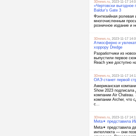
3Dnews.ru
, 2023-11-17 14:0
«Чертовски выгодное 
Baldur’s Gate 3
Фэнтезийная ролевая и
многочисленным просьб
розничное издание и н
3Dnews.ru
, 2023-11-17 14:0
Атмосферно и увлекат
хоррору Dredge
Разработчики из ново
выпустили первое сюж
Reach уже доступно н
3Dnews.ru
, 2023-11-17 14:1
ОАЭ станет первой стр
Американская компания
Show 2023 подписала 
компании Air Chateau.
компании Archer, что
с...
3Dnews.ru
, 2023-11-17 14:1
Meta✴ представила ИИ
Meta✴ представила дв
интеллекта — они поз