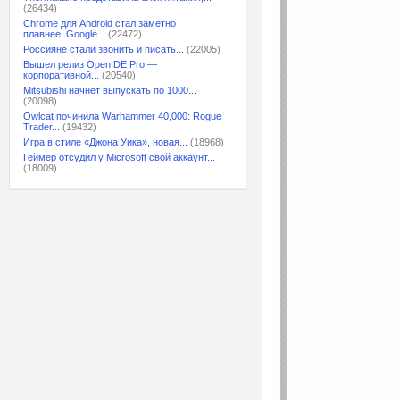
(26434)
Chrome для Android стал заметно
плавнее: Google...
(22472)
Россияне стали звонить и писать...
(22005)
Вышел релиз OpenIDE Pro —
корпоративной...
(20540)
Mitsubishi начнёт выпускать по 1000...
(20098)
Owlcat починила Warhammer 40,000: Rogue
Trader...
(19432)
Игра в стиле «Джона Уика», новая...
(18968)
Геймер отсудил у Microsoft свой аккаунт...
(18009)