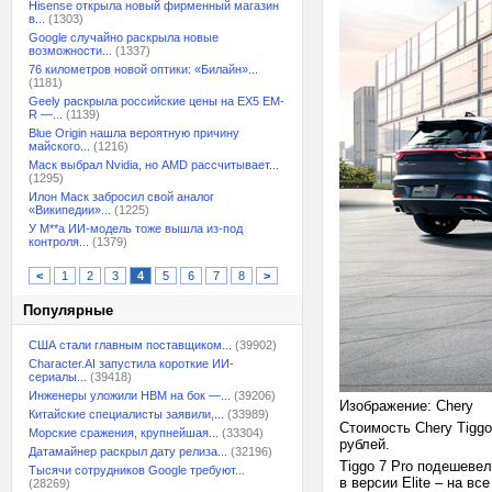
Hisense открыла новый фирменный магазин
в...
(1303)
Google случайно раскрыла новые
возможности...
(1337)
76 километров новой оптики: «Билайн»...
(1181)
Geely раскрыла российские цены на EX5 EM-
R —...
(1139)
Blue Origin нашла вероятную причину
майского...
(1216)
Маск выбрал Nvidia, но AMD рассчитывает...
(1295)
Илон Маск забросил свой аналог
«Википедии»...
(1225)
У M**a ИИ-модель тоже вышла из-под
контроля...
(1379)
<
1
2
3
4
5
6
7
8
>
Популярные
США стали главным поставщиком...
(39902)
Character.AI запустила короткие ИИ-
сериалы...
(39418)
Инженеры уложили HBM на бок —...
(39206)
Изображение: Chery
Китайские специалисты заявили,...
(33989)
Стоимость Chery Tiggo
Морские сражения, крупнейшая...
(33304)
рублей.
Датамайнер раскрыл дату релиза...
(32196)
Tiggo 7 Pro подешевел
Тысячи сотрудников Google требуют...
в версии Elite – на вс
(28269)