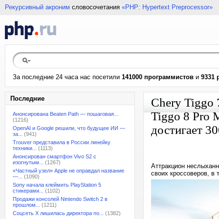
Рекурсивный акроним
словосочетания
«PHP: Hypertext Preprocessor»
За последние 24 часа нас посетили
141000 программистов
и
9331 
Последние
Chery Tiggo 7
Tiggo 8 Pro 
Анонсирована Beaten Path — пошаговая...
(1216)
достигает 30
OpenAI и Google решили, что будущее ИИ —
за...
(941)
Trouver представила в России линейку
техники...
(1113)
Анонсирован смартфон Vivo S2 с
изогнутым...
(1267)
Аттракцион неслыханн
«Частный узел» Apple не оправдал название
своих кроссоверов, в 
—...
(1090)
Sony начала клеймить PlayStation 5
стикерами...
(1102)
Продажи консолей Nintendo Switch 2 в
прошлом...
(1211)
Соцсеть X лишилась директора по...
(1382)