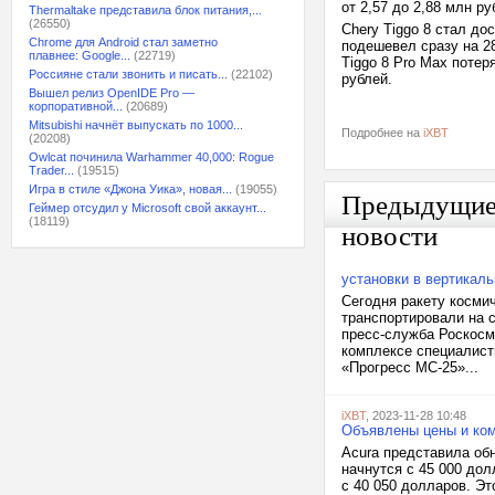
от 2,57 до 2,88 млн ру
Thermaltake представила блок питания,...
(26550)
Chery Tiggo 8 стал дос
Chrome для Android стал заметно
подешевел сразу на 28
плавнее: Google...
(22719)
Tiggo 8 Pro Max потер
Россияне стали звонить и писать...
(22102)
рублей.
Вышел релиз OpenIDE Pro —
корпоративной...
(20689)
Mitsubishi начнёт выпускать по 1000...
Подробнее на
iXBT
(20208)
Owlcat починила Warhammer 40,000: Rogue
Trader...
(19515)
Игра в стиле «Джона Уика», новая...
(19055)
Предыдущи
Геймер отсудил у Microsoft свой аккаунт...
(18119)
новости
установки в вертикал
Сегодня ракету косми
транспортировали на 
пресс-служба Роскосм
комплексе специалисты
«Прогресс МС-25»...
iXBT
, 2023-11-28 10:48
Объявлены цены и ком
Acura представила об
начнутся с 45 000 дол
с 40 050 долларов. Эт