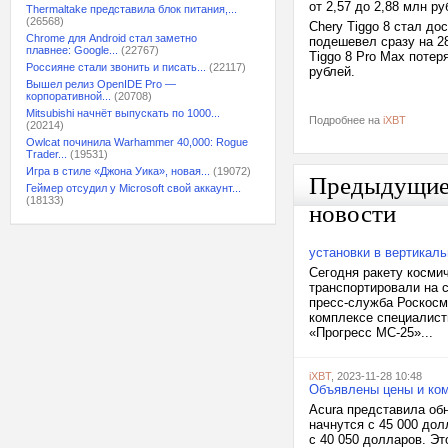
от 2,57 до 2,88 млн ру
Thermaltake представила блок питания,...
(26568)
Chery Tiggo 8 стал дос
Chrome для Android стал заметно
подешевел сразу на 28
плавнее: Google...
(22767)
Tiggo 8 Pro Max потер
Россияне стали звонить и писать...
(22117)
рублей.
Вышел релиз OpenIDE Pro —
корпоративной...
(20708)
Mitsubishi начнёт выпускать по 1000...
Подробнее на
iXBT
(20214)
Owlcat починила Warhammer 40,000: Rogue
Trader...
(19531)
Игра в стиле «Джона Уика», новая...
(19072)
Предыдущи
Геймер отсудил у Microsoft свой аккаунт...
(18133)
новости
установки в вертикал
Сегодня ракету косми
транспортировали на 
пресс-служба Роскосм
комплексе специалисты
«Прогресс МС-25»...
iXBT
, 2023-11-28 10:48
Объявлены цены и ком
Acura представила об
начнутся с 45 000 дол
с 40 050 долларов. Эт