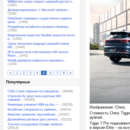
Wildberries скоро откроет широкий доступ к...
(1392)
Долицензировались: с Microsoft требуют...
(1186)
DeepSeek планирует существенно поднять
цены...
(1456)
Разработка китайского ролевого боевика...
(1345)
Квартальная выручка Sandisk выросла почти
в...
(1392)
Сразу несколько ведущих разработчиков
ИИ...
(1440)
M**a выпустила собственного ИИ-агента
Muse...
(1441)
Reddit доверила нейросети оценивать...
(1234)
<
1
2
3
4
5
6
7
8
>
Популярные
США стали главным поставщиком...
(39948)
Character.AI запустила короткие ИИ-
сериалы...
(39463)
Инженеры уложили HBM на бок —...
(39238)
Изображение: Chery
Китайские специалисты заявили,...
(34024)
Стоимость Chery Tiggo
Морские сражения, крупнейшая...
(33337)
рублей.
Датамайнер раскрыл дату релиза...
(32231)
Tiggo 7 Pro подешевел
Тысячи сотрудников Google требуют...
в версии Elite – на вс
(28313)