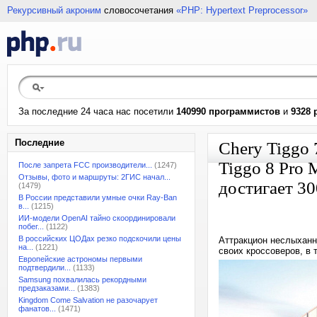
Рекурсивный акроним
словосочетания
«PHP: Hypertext Preprocessor»
За последние 24 часа нас посетили
140990 программистов
и
9328 
Последние
Chery Tiggo 7
Tiggo 8 Pro 
После запрета FCC производители...
(1247)
Отзывы, фото и маршруты: 2ГИС начал...
достигает 30
(1479)
В России представили умные очки Ray-Ban
в...
(1215)
ИИ-модели OpenAI тайно скоординировали
побег...
(1122)
В российских ЦОДах резко подскочили цены
Аттракцион неслыханн
на...
(1221)
своих кроссоверов, в 
Европейские астрономы первыми
подтвердили...
(1133)
Samsung похвалилась рекордными
предзаказами...
(1383)
Kingdom Come Salvation не разочарует
фанатов...
(1471)