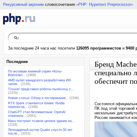
Рекурсивный акроним
словосочетания
«PHP: Hypertext Preprocessor»
За последние 24 часа нас посетили
126095 программистов
и
9400 
Последние
Бренд Mache
специально л
По мотивам книжной серии «Коты-
Воители»...
(1909)
обеспечит п
AMD купит канадского разработчика ИИ-
чипов...
(2145)
Trouver представил роботы-пылесосы с...
(2370)
Новая статья: Обзор и тестирование...
(2346)
RTX Spark становится ближе: Nvidia
Состоялся официальны
перенесла...
(2348)
ПК под этой торговой 
ChatGPT стал безлимитным: OpenAI
нескольких дистрибуто
отменила...
(2061)
России занимается ком
Маск построит «самое ценное здание на...
(2118)
Легендарный шутер Quake спустя 30 лет
после...
(2015)