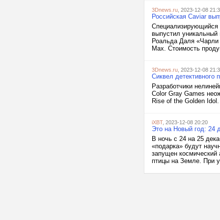
3Dnews.ru
, 2023-12-08 21:
Российская Caviar вы
Специализирующийся н
выпустил уникальный 
Роальда Даля «Чарли 
Max. Стоимость продук
3Dnews.ru
, 2023-12-08 21:
Сиквел детективного п
Разработчики нелинейн
Color Gray Games нео
Rise of the Golden Idol
iXBT
, 2023-12-08 20:20
Это на Новый год: 24
В ночь с 24 на 25 дек
«подарка» будут научн
запущен космический а
птицы на Земле. При у