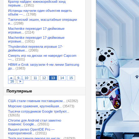
Кратер найден: южнокорейский зонд
первым...
(1951)
Испанцы научили один объектив видеть
объём —...
(1768)
Тактический экшен, масштабные операции
и...
(2288)
Machenike переводит 17-дюймовые
игровые...
(2114)
Machenike переводит 17-дюймовые
игровые...
(1931)
Thunderobot перевела игровые 17-
дюймовые...
(2065)
Смерть игр на дисках не навредит Capcom
—...
(2101)
HBM4 и Grok загрузили 4-нм линии Samsung
до...
(1983)
<
9
10
11
12
13
14
15
16
>
Популярные
США стали главным поставщиком...
(42282)
Морские сражения, крупнейшая...
(35473)
Тысячи сотрудников Google требуют...
(32615)
Chrome для Android стал заметно
плавнее: Google...
(25551)
Вышел релиз OpenIDE Pro —
корпоративной...
(22011)
Tesla поставила рекорд по числу...
(19793)