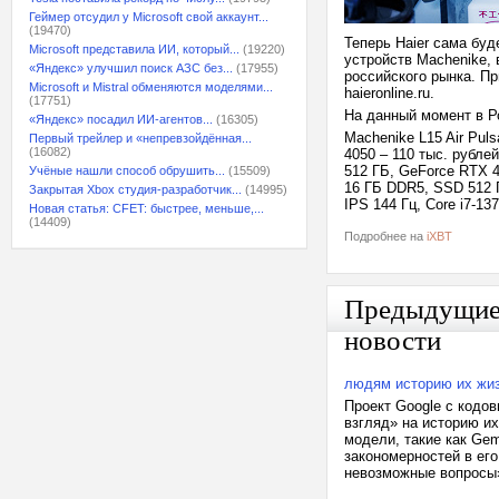
Геймер отсудил у Microsoft свой аккаунт...
(19470)
Теперь Haier сама бу
Microsoft представила ИИ, который...
(19220)
устройств Machenike,
«Яндекс» улучшил поиск АЗС без...
(17955)
российского рынка. П
Microsoft и Mistral обменяются моделями...
haieronline.ru.
(17751)
На данный момент в Р
«Яндекс» посадил ИИ-агентов...
(16305)
Machenike L15 Air Pul
Первый трейлер и «непревзойдённая...
(16082)
4050 – 110 тыс. рублей
512 ГБ, GeForce RTX 4
Учёные нашли способ обрушить...
(15509)
16 ГБ DDR5, SSD 512 Г
Закрытая Xbox студия-разработчик...
(14995)
IPS 144 Гц, Core i7-1
Новая статья: CFET: быстрее, меньше,...
(14409)
Подробнее на
iXBT
Предыдущи
новости
людям историю их жи
Проект Google с кодо
взгляд» на историю и
модели, такие как Gem
закономерностей в его
невозможные вопросы»