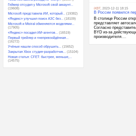
Геймер отсудил у Microsoft свой аккаунт...
(19608)
iXBT
, 2023-12-11 18:15
В России появился п
Microsoft представила ИИ, который...
(19382)
В столице России отк
«Яндекс» улучшил поиск АЗС без...
(18109)
представляет автосал
Microsoft и Mistral обменяются моделями...
Согласно представите
(17905)
BYD из-за действующи
«Яндекс» посадил ИИ-агентов...
(16519)
производителя....
Первый трейлер и «непревзойдённая...
(16272)
Учёные нашли способ обрушить...
(15652)
Закрытая Xbox студия-разработчик...
(15104)
Новая статья: CFET: быстрее, меньше,...
(14575)