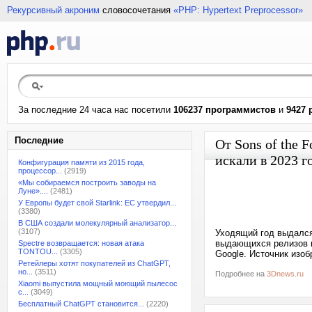
Рекурсивный акроним
словосочетания
«PHP: Hypertext Preprocessor»
За последние 24 часа нас посетили
106237 программистов
и
9427 
Последние
От Sons of the 
искали в 2023 г
Конфигурация памяти из 2015 года,
процессор...
(2919)
«Мы собираемся построить заводы на
Луне»....
(2481)
У Европы будет свой Starlink: ЕС утвердил...
(3380)
В США создали молекулярный анализатор...
(3107)
Уходящий год выдался
выдающихся релизов п
Spectre возвращается: новая атака
TONTOU...
(3305)
Google. Источник изо
Ретейлеры хотят покупателей из ChatGPT,
но...
(3511)
Подробнее на
3Dnews.ru
Xiaomi выпустила мощный моющий пылесос
с...
(3049)
Бесплатный ChatGPT становится...
(2220)