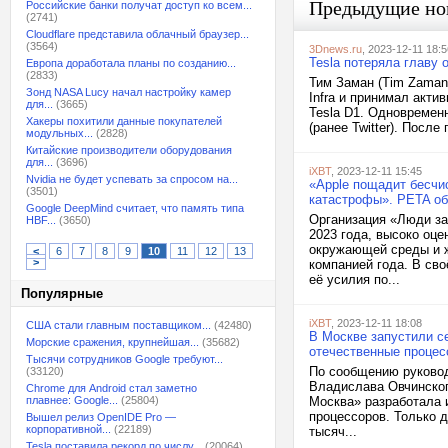
Предыдущие но
Российские банки получат доступ ко всем...
(2741)
Cloudflare представила облачный браузер...
(3564)
3Dnews.ru
, 2023-12-11 18:5
Tesla потеряла главу
Европа доработала планы по созданию...
(2833)
Тим Заман (Tim Zaman)
Зонд NASA Lucy начал настройку камер
Infra и принимал акти
для...
(3665)
Tesla D1. Одновремен
Хакеры похитили данные покупателей
(ранее Twitter). После
модульных...
(2828)
Китайские производители оборудования
для...
(3696)
iXBT
, 2023-12-11 15:45
Nvidia не будет успевать за спросом на...
«Apple пощадит бесчи
(3501)
катастрофы». PETA об
Google DeepMind считает, что память типа
Организация «Люди за
HBF...
(3650)
2023 года, высоко оце
окружающей среды и ж
<
6
7
8
9
10
11
12
13
>
компанией года. В сво
её усилия по...
Популярные
iXBT
, 2023-12-11 18:08
США стали главным поставщиком...
(42480)
В Москве запустили с
Морские сражения, крупнейшая...
(35682)
отечественные проце
Тысячи сотрудников Google требуют...
По сообщению руковод
(33120)
Владислава Овчинског
Chrome для Android стал заметно
плавнее: Google...
(25804)
Москва» разработала 
процессоров. Только д
Вышел релиз OpenIDE Pro —
корпоративной...
(22189)
тысяч...
Tesla поставила рекорд по числу...
(20064)