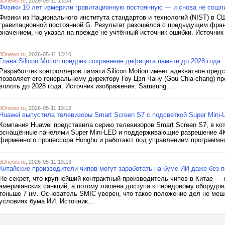
3Dnews.ru
, 2026-05-11 13:04
Физики 10 лет измеряли гравитационную постоянную — и снова не сошл
Физики из Национального института стандартов и технологий (NIST) в 
гравитационной постоянной G. Результат разошёлся с предыдущим фр
значением, но указал на прежде не учтённый источник ошибки. Источник и
3Dnews.ru
, 2026-05-11 13:10
Глава Silicon Motion предрёк сохранение дефицита памяти до 2028 года
Разработчик контроллеров памяти Silicon Motion имеет адекватное пред
позволяет его генеральному директору Гоу Цзя Чану (Gou Chia-chang)
вплоть до 2028 года. Источник изображения: Samsung...
3Dnews.ru
, 2026-05-11 13:12
Huawei выпустила телевизоры Smart Screen S7 с подсветкой Super Mini-
Компания Huawei представила серию телевизоров Smart Screen S7, в ко
оснащённые панелями Super Mini-LED и поддерживающие разрешение 4K
фирменного процессора Honghu и работают под управлением программно
3Dnews.ru
, 2026-05-11 13:13
Китайские производители чипов могут заработать на буме ИИ даже без 
Не секрет, что крупнейший контрактный производитель чипов в Китае —
американских санкций, а потому лишена доступа к передовому оборудо
тоньше 7 нм. Основатель SMIC уверен, что такое положение дел не меш
условиях бума ИИ. Источник...