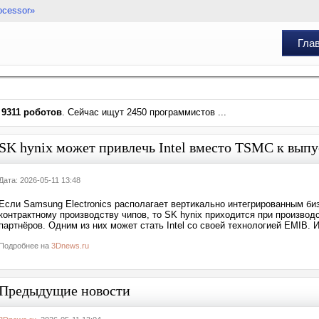
ocessor»
Гла
и
9311 роботов
. Сейчас ищут 2450 программистов ...
SK hynix может привлечь Intel вместо TSMC к вы
Дата: 2026-05-11 13:48
Если Samsung Electronics располагает вертикально интегрированным биз
контрактному производству чипов, то SK hynix приходится при произво
партнёров. Одним из них может стать Intel со своей технологией EMIB. 
Подробнее на
3Dnews.ru
Предыдущие новости