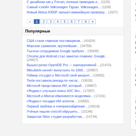
С дизайном как у Ferrari, полным приводом и...
(1125)
Самый «злой» Volkswagen Tiguan: Volkswagen...
(1158)
Новый Airbus A350F прошел важнейшую проверку...
(1027)
<
1
2
3
4
5
6
7
8
>
Популярные
США стали главным поставщиком...
(41624)
Морские сражения, крупнейшая...
(34759)
Тысячи сотрудников Google требуют...
(30935)
Chrome для Android стал заметно плавнее: Google...
(24827)
Вышел релиз OpenIDE Pro — корпоративной...
(21470)
Mitsubishi начнёт выпускать по 1000...
(20967)
Геймер отсудил у Microsoft свой аккаунт...
(19055)
Tesla поставила рекорд по числу...
(19026)
Microsoft представила ИИ, который...
(18667)
«Яндекс» улучшил поиск АЗС без...
(17597)
Microsoft и Mistral обменяются моделями...
(17241)
«Яндекс» посадил ИИ-агентов...
(15892)
Первый трейлер и «непревзойдённая...
(15619)
Учёные нашли способ обрушить...
(15148)
Закрытая Xbox студия-разработчик...
(14734)