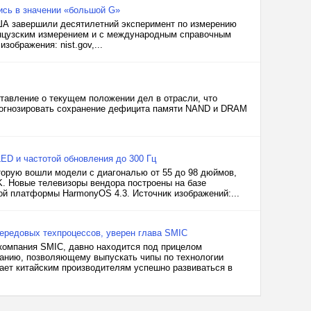
ись в значении «большой G»
США завершили десятилетний эксперимент по измерению
анцузским измерением и с международным справочным
зображения: nist.gov,...
ставление о текущем положении дел в отрасли, что
 прогнозировать сохранение дефицита памяти NAND и DRAM
LED и частотой обновления до 300 Гц
торую вошли модели с диагональю от 55 до 98 дюймов,
. Новые телевизоры вендора построены на базе
й платформы HarmonyOS 4.3. Источник изображений:...
передовых техпроцессов, уверен глава SMIC
 компания SMIC, давно находится под прицелом
ванию, позволяющему выпускать чипы по технологии
ает китайским производителям успешно развиваться в