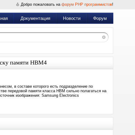
Добро пожаловать на
форум PHP программистов
!
вная
Документация
Новости
Форум
пуску памяти HBM4
несом, в составе которого есть подразделение по
дстве передовой памяти класса HBM сильно полагаться на
Источник изображения: Samsung Electronics