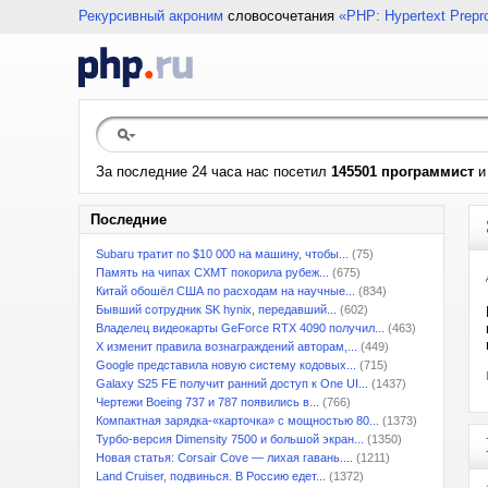
Рекурсивный акроним
словосочетания
«PHP: Hypertext Prepr
За последние 24 часа нас посетил
145501 программист
Последние
Subaru тратит по $10 000 на машину, чтобы...
(75)
Память на чипах CXMT покорила рубеж...
(675)
Китай обошёл США по расходам на научные...
(834)
Бывший сотрудник SK hynix, передавший...
(602)
Владелец видеокарты GeForce RTX 4090 получил...
(463)
X изменит правила вознаграждений авторам,...
(449)
Google представила новую систему кодовых...
(715)
Galaxy S25 FE получит ранний доступ к One UI...
(1437)
Чертежи Boeing 737 и 787 появились в...
(766)
Компактная зарядка-«карточка» с мощностью 80...
(1373)
Турбо-версия Dimensity 7500 и большой экран...
(1350)
Новая статья: Corsair Cove — лихая гавань....
(1211)
Land Cruiser, подвинься. В Россию едет...
(1372)