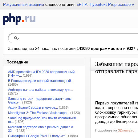
Рекурсивный акроним
словосочетания
«PHP: Hypertext Preprocessor»
За последние 24 часа нас посетили
141080 программистов
и
9327 
Последние
Забывшим пароль
отправлять гарн
AMD привезёт на IFA 2026 «персональный
ИИ» —...
(1997)
В России создали первый маломощный...
(1485)
Anthropic начала набирать команду для...
(1571)
Samsung готовит недорогие смарт-часы
Galaxy...
(1923)
Первых покупателей га
ждать серьёзная непри
Акции SpaceX вошли в крутое...
(1839)
блокировку гарнитуры
Moonlighter 2: The Endless Vault скоро...
(1423)
программное обновлен
Samsung придумала, как почти избавиться
доводя до блокировки.
от...
(1505)
Microsoft подтёрла свою рекомендацию о
Подробнее на
3Dnews.ru
32...
(1482)
Смартфоны Google Pixel 11 получат...
(1994)