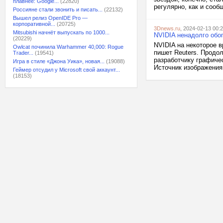
плавнее: Google...
(22820)
регулярно, как и сооб
Россияне стали звонить и писать...
(22132)
Вышел релиз OpenIDE Pro —
корпоративной...
(20725)
3Dnews.ru
, 2024-02-13 00:
Mitsubishi начнёт выпускать по 1000...
NVIDIA ненадолго обо
(20229)
NVIDIA на некоторое 
Owlcat починила Warhammer 40,000: Rogue
пишет Reuters. Продо
Trader...
(19541)
разработчику графиче
Игра в стиле «Джона Уика», новая...
(19088)
Источник изображения:
Геймер отсудил у Microsoft свой аккаунт...
(18153)