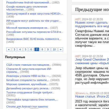
Разработчики Android-приложений...
(1862)
Google назвала дату отключения
Предыдущие но
«Ассистента»...
(1880)
Samsung первой в мире запустила HDR10+...
(1838)
iXBT
, 2024-02-12 20:55
ИИ-модели могут работать на чём угодно:...
Huawei хочет сделать
(2357)
поддерживать все мод
Microsoft призвала инженеров не...
(1637)
Смартфоны Huawei лин
Российские энтузиасты перенесли GTA III в...
Согласно данным инса
(1490)
обычном варианте, а с
Внедорожник BAIC BJ40 вновь появился в...
получат такую же пла
(1404)
смартфоны...
<
3
4
5
6
7
8
9
10
>
iXBT
, 2024-02-12 23:58
Популярные
Jeep Grand Cherokee 
снижение цены «борьб
США стали главным поставщиком...
(39984)
Jeep объявил цены на
Character.AI запустила короткие ИИ-
сюрпризом: машина по
сериалы...
(39488)
4595 долларов. Обыч
Инженеры уложили HBM на бок —...
(39256)
года, но Jeep наруши
Китайские специалисты заявили,...
(34043)
растущей инфляцией». 
Морские сражения, крупнейшая...
(33375)
Датамайнер раскрыл дату релиза...
(32256)
Тысячи сотрудников Google требуют...
3Dnews.ru
, 2024-02-13 00:
(28351)
Новая статья: Итоги-2
Thermaltake представила блок питания,...
2023 год оказался бог
(26582)
и накопителей; зараб
Chrome для Android стал заметно
звездой, конечно, ста