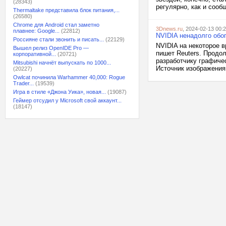
(28343)
регулярно, как и сооб
Thermaltake представила блок питания,...
(26580)
Chrome для Android стал заметно
3Dnews.ru
, 2024-02-13 00:
плавнее: Google...
(22812)
NVIDIA ненадолго обо
Россияне стали звонить и писать...
(22129)
NVIDIA на некоторое 
Вышел релиз OpenIDE Pro —
пишет Reuters. Продо
корпоративной...
(20721)
разработчику графиче
Mitsubishi начнёт выпускать по 1000...
Источник изображения:
(20227)
Owlcat починила Warhammer 40,000: Rogue
Trader...
(19539)
Игра в стиле «Джона Уика», новая...
(19087)
Геймер отсудил у Microsoft свой аккаунт...
(18147)