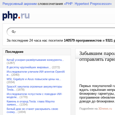
Рекурсивный акроним
словосочетания
«PHP: Hypertext Preprocessor»
За последние 24 часа нас посетили
140579 программистов
и
9321 
Последние
Забывшим пароль
отправлять гарн
Китай ускорил развёртывание конкурента...
(1287)
В десятку крупнейших мировых...
(2272)
Исследователи уличили ИИ-агентов OpenAI
и...
(2040)
MSI, Gigabyte и Asus повысили цены на...
(2034)
Первых покупателей га
SpaceX закупила огромные аккумуляторы
ждать серьёзная непри
Tesla...
(1878)
блокировку гарнитуры
Исследователи «спустили с поводка» ИИ-
модели...
(1770)
программное обновлен
доводя до блокировки.
Камень в огород Tesla: глава Waymo
заявил,...
(1334)
Подробнее на
3Dnews.ru
Белый дом не станет раскрывать свою
схему...
(1834)