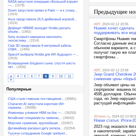
NASA запустило операцию «Большой взрыв»
—...
(1578)
Предыдущие но
Doom запустили прямо в Paint — и к этому...
(1914)
Asus представила 26,5-дюймовый игровой...
(1524)
iXBT
, 2024-02-12 20:55
Huawei хочет сделать
Дефицит HBM4E вынудит Nvidia урезать
объём...
(1992)
поддерживать все мод
Sony всерьёз намерена наполнить
Смартфоны Huawei лин
экосистему...
(1514)
Согласно данным инса
Club 3D представила 9-метровый кабель
обычном варианте, а с
USB4...
(1494)
получат такую же пла
SpaceX выбрала Nvidia для ИИ будущего —...
смартфоны...
(1818)
Возвращение блудного сына: спустя шесть
лет...
(1826)
iXBT
, 2024-02-12 23:58
Jeep Grand Cherokee 
<
4
5
6
7
8
9
10
11
снижение цены «борьб
>
Jeep объявил цены на
Популярные
сюрпризом: машина по
4595 долларов. Обыч
года, но Jeep наруши
США стали главным поставщиком...
(39981)
растущей инфляцией». 
Character.AI запустила короткие ИИ-
сериалы...
(39486)
Инженеры уложили HBM на бок —...
(39250)
3Dnews.ru
, 2024-02-13 00:
Китайские специалисты заявили,...
(34042)
Новая статья: Итоги-2
Морские сражения, крупнейшая...
(33367)
2023 год оказался бог
Датамайнер раскрыл дату релиза...
(32254)
и накопителей; зараб
Тысячи сотрудников Google требуют...
звездой, конечно, ста