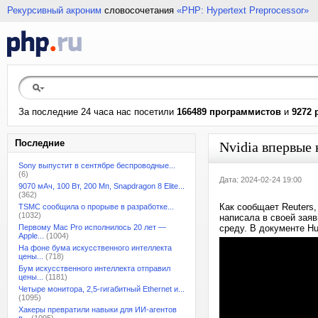
Рекурсивный акроним
словосочетания
«PHP: Hypertext Preprocessor»
За последние 24 часа нас посетили
166489 программистов
и
9272 
Последние
Nvidia впервые
Sony выпустит в сентябре беспроводные...
(6)
Дата: 2024-02-24 19:00
9070 мАч, 100 Вт, 200 Мп, Snapdragon 8 Elite...
(362)
Как сообщает Reuters,
TSMC сообщила о прорыве в разработке...
(1032)
написала в своей зая
Первому Mac Pro исполнилось 20 лет —
среду. В документе Hu
Apple...
(1004)
На фоне бума искусственного интеллекта
цены...
(718)
Бум искусственного интеллекта отправил
цены...
(1181)
Четыре монитора, 2,5-гигабитный Ethernet и...
(1095)
Хакеры превратили навыки для ИИ-агентов