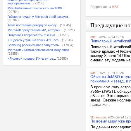
корпоративной...
(21203)
Подробнее на
iXBT
Mitsubishi начнёт выпускать по 1000...
(20754)
Геймер отсудил у Microsoft свой аккаунт...
(18787)
Предыдущие но
Tesla поставила рекорд по числу...
(18545)
Microsoft представила ИИ, который...
(18221)
Энтузиаст потратил три тысячи...
(17516)
iXBT
, 2024-02-24 19:16
«Яндекс» улучшил поиск АЗС без...
(17311)
Популярный китайский 
Samsung рассчитывает запустить...
(17064)
Популярный китайский
Microsoft и Mistral обменяются моделями...
также драмах «Плохие
(16858)
камеру Xiaomi 14 Ultr
«Яндекс» посадил ИИ-агентов...
(15553)
сменил эту модель на
iXBT
, 2024-02-24 19:26
Объекты JuMBO в тума
понимания и звёзд, и 
В прошлом году астро
Уэбб» (JWST), обнару
области. Это открыти
звёзд. Свежие исслед
название...
3Dnews.ru
, 2024-02-24 19:
По всему миру уже пр
По данным исследовате