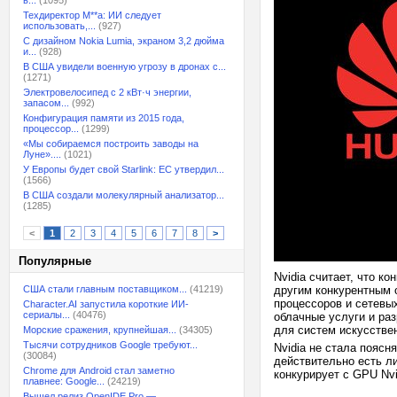
в...
(1095)
Техдиректор M**a: ИИ следует
использовать,...
(927)
С дизайном Nokia Lumia, экраном 3,2 дюйма
и...
(928)
В США увидели военную угрозу в дронах с...
(1271)
Электровелосипед с 2 кВт·ч энергии,
запасом...
(992)
Конфигурация памяти из 2015 года,
процессор...
(1299)
«Мы собираемся построить заводы на
Луне»....
(1021)
У Европы будет свой Starlink: ЕС утвердил...
(1566)
В США создали молекулярный анализатор...
(1285)
<
1
2
3
4
5
6
7
8
>
Популярные
Nvidia считает, что к
США стали главным поставщиком...
(41219)
другим конкурентным 
процессоров и сетевых
Character.AI запустила короткие ИИ-
сериалы...
(40476)
облачные услуги и ра
для систем искусстве
Морские сражения, крупнейшая...
(34305)
Тысячи сотрудников Google требуют...
Nvidia не стала поясн
(30084)
действительно есть л
Chrome для Android стал заметно
конкурирует с GPU Nvi
плавнее: Google...
(24219)
Вышел релиз OpenIDE Pro —