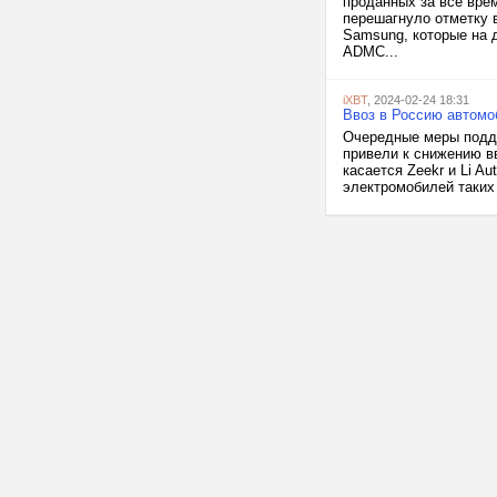
проданных за всё вре
перешагнуло отметку 
Samsung, которые на 
ADMC...
iXBT
, 2024-02-24 18:31
Ввоз в Россию автомоби
Очередные меры подде
привели к снижению в
касается Zeekr и Li Au
электромобилей таких п