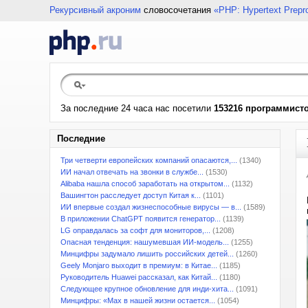
Рекурсивный акроним
словосочетания
«PHP: Hypertext Prepr
За последние 24 часа нас посетили
153216 программист
Последние
Три четверти европейских компаний опасаются,...
(1340)
ИИ начал отвечать на звонки в службе...
(1530)
Alibaba нашла способ заработать на открытом...
(1132)
Вашингтон расследует доступ Китая к...
(1101)
ИИ впервые создал жизнеспособные вирусы — в...
(1589)
В приложении ChatGPT появится генератор...
(1139)
LG оправдалась за софт для мониторов,...
(1208)
Опасная тенденция: нашумевшая ИИ-модель...
(1255)
Минцифры задумало лишить российских детей...
(1260)
Geely Monjaro выходит в премиум: в Китае...
(1185)
Руководитель Huawei рассказал, как Китай...
(1180)
Следующее крупное обновление для инди-хита...
(1091)
Минцифры: «Max в нашей жизни остается...
(1054)