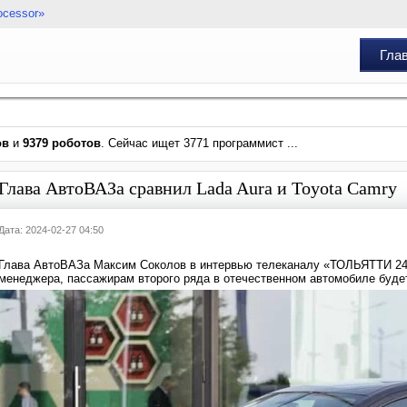
ocessor»
Гла
ов
и
9379 роботов
. Сейчас ищет 3771 программист ...
Глава АвтоВАЗа сравнил Lada Aura и Toyota Camry
Дата: 2024-02-27 04:50
Глава АвтоВАЗа Максим Соколов в интервью телеканалу «ТОЛЬЯТТИ 24» 
менеджера, пассажирам второго ряда в отечественном автомобиле буде