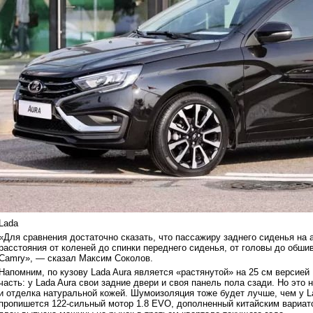
Lada
«Для сравнения достаточно сказать, что пассажиру заднего сиденья на 
расстояния от коленей до спинки переднего сиденья, от головы до обши
Camry», — сказал Максим Соколов.
Напомним, по кузову Lada Aura является «растянутой» на 25 см версией
часть: у Lada Aura свои задние двери и своя панель пола сзади. Но это
и отделка натуральной кожей. Шумоизоляция тоже будет лучше, чем у La
пропишется 122-сильный мотор 1.8 EVO, дополненный китайским вариа