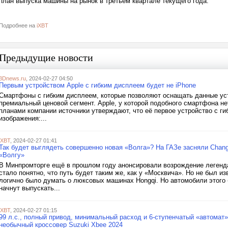
план выпуска машины на рынок в третьем квартале текущего года.
Подробнее на
iXBT
Предыдущие новости
3Dnews.ru
, 2024-02-27 04:50
Первым устройством Apple с гибким дисплеем будет не iPhone
Смартфоны с гибким дисплеем, которые позволяют оснащать данные ус
премиальный ценовой сегмент. Apple, у которой подобного смартфона не
планами компании источники утверждают, что её первое устройство с г
изображения:...
iXBT
, 2024-02-27 01:41
Так будет выглядеть совершенно новая «Волга»? На ГАЗе засняли Chang
«Волгу»
В Минпромторге ещё в прошлом году анонсировали возрождение легендар
стало понятно, что путь будет таким же, как у «Москвича». Но не был из
логично было думать о люксовых машинах Hongqi. Но автомобили этого 
начнут выпускать...
iXBT
, 2024-02-27 01:15
99 л.с., полный привод, минимальный расход и 6-ступенчатый «автомат»
необычный кроссовер Suzuki Xbee 2024