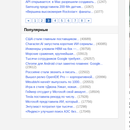
API открывается: в Max разрешили создавать...
(1247)
Samsung представила 200-Мп датчик...
(1067)
«Вершина высокомерия Rockstar»: фанаты...
(1077)
<
1
2
3
4
5
6
7
8
>
Популярные
США стали главным поставщиком...
(40689)
Character.AI запустила короткие ИИ-сериалы...
(40085)
Инженеры уложили HBM на бок —...
(39758)
Морские сражения, крупнейшая...
(33913)
Тысячи сотрудников Google требуют...
(29257)
Chrome для Android стал заметно плавнее: Google...
(23612)
Россияне стали звонить и писать...
(22502)
Вышел релиз OpenIDE Pro — корпоративной...
(20996)
Mitsubishi начнёт выпускать по 1000...
(20553)
Игра в стиле «Джона Уика», новая...
(19392)
Геймер отсудил у Microsoft свой аккаунт...
(18504)
Tesla поставила рекорд по числу...
(17928)
Microsoft представила ИИ, который...
(17756)
Энтузиаст потратил три тысячи...
(17298)
«Яндекс» улучшил поиск АЗС без...
(17049)