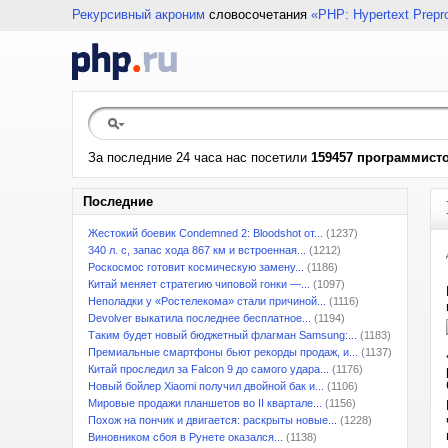
Рекурсивный акроним
словосочетания
«PHP: Hypertext Prepr
За последние 24 часа нас посетили
159457 программист
Последние
Жестокий боевик Condemned 2: Bloodshot от...
(1237)
340 л. с, запас хода 867 км и встроенная...
(1212)
Роскосмос готовит космическую замену...
(1186)
Китай меняет стратегию чиповой гонки —...
(1097)
Неполадки у «Ростелекома» стали причиной...
(1116)
Devolver выкатила последнее бесплатное...
(1194)
Таким будет новый бюджетный флагман Samsung:...
(1183)
Премиальные смартфоны бьют рекорды продаж, и...
(1137)
Китай проследил за Falcon 9 до самого удара...
(1176)
Новый бойлер Xiaomi получил двойной бак и...
(1106)
Мировые продажи планшетов во II квартале...
(1156)
Похож на пончик и двигается: раскрыты новые...
(1228)
Виновником сбоя в Рунете оказался...
(1138)