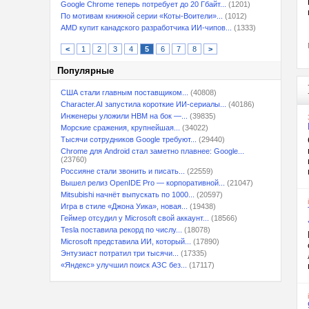
Google Chrome теперь потребует до 20 Гбайт...
(1201)
По мотивам книжной серии «Коты-Воители»...
(1012)
AMD купит канадского разработчика ИИ-чипов...
(1333)
<
1
2
3
4
5
6
7
8
>
Популярные
США стали главным поставщиком...
(40808)
Character.AI запустила короткие ИИ-сериалы...
(40186)
Инженеры уложили HBM на бок —...
(39835)
Морские сражения, крупнейшая...
(34022)
Тысячи сотрудников Google требуют...
(29440)
Chrome для Android стал заметно плавнее: Google...
(23760)
Россияне стали звонить и писать...
(22559)
Вышел релиз OpenIDE Pro — корпоративной...
(21047)
Mitsubishi начнёт выпускать по 1000...
(20597)
Игра в стиле «Джона Уика», новая...
(19438)
Геймер отсудил у Microsoft свой аккаунт...
(18566)
Tesla поставила рекорд по числу...
(18078)
Microsoft представила ИИ, который...
(17890)
Энтузиаст потратил три тысячи...
(17335)
«Яндекс» улучшил поиск АЗС без...
(17117)