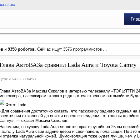
ocessor»
Гла
ов
и
9358 роботов
. Сейчас ищут 3576 программистов ...
Глава АвтоВАЗа сравнил Lada Aura и Toyota Camry
Дата: 2024-02-27 04:50
Глава АвтоВАЗа Максим Соколов в интервью телеканалу «ТОЛЬЯТТИ 24» 
менеджера, пассажирам второго ряда в отечественном автомобиле буде
Фото: Lada
«Для сравнения достаточно сказать, что пассажиру заднего сиденья на 
расстояния от коленей до спинки переднего сиденья, от головы до обши
Camry», — сказал Максим Соколов.
Напомним, по кузову Lada Aura является «растянутой» на 25 см версией
часть: у Lada Aura свои задние двери и своя панель пола сзади. Но это
и отделка натуральной кожей. Шумоизоляция тоже будет лучше, чем у La