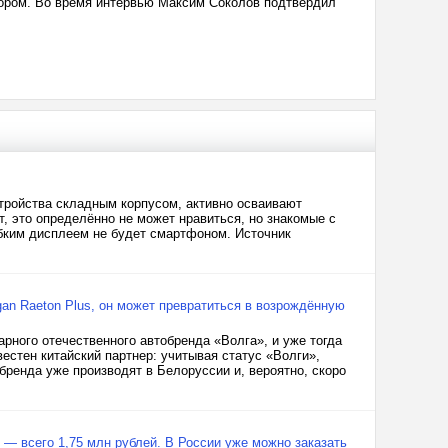
тором. Во время интервью Максим Соколов подтвердил
тройства складным корпусом, активно осваивают
т, это определённо не может нравиться, но знакомые с
ибким дисплеем не будет смартфоном. Источник
an Raeton Plus, он может превратиться в возрождённую
ного отечественного автобренда «Волга», и уже тогда
вестен китайский партнер: учитывая статус «Волги»,
бренда уже производят в Белоруссии и, вероятно, скоро
 — всего 1,75 млн рублей. В России уже можно заказать