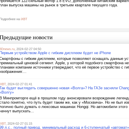
пропишется 122-сильный мотор 1.8 EVO, дополненный китайским вариа
план выпуска машины на рынок в третьем квартале текущего года.
Подробнее на
iXBT
Предыдущие новости
3Dnews.ru
, 2024-02-27 04:50
Первым устройством Apple с гибким дисплеем будет не iPhone
Смартфоны с гибким дисплеем, которые позволяют оснащать данные ус
премиальный ценовой сегмент. Apple, у которой подобного смартфона не
планами компании источники утверждают, что её первое устройство с г
изображения:...
iXBT
, 2024-02-27 01:41
Так будет выглядеть совершенно новая «Волга»? На ГАЗе засняли Chang
«Волгу»
В Минпромторге ещё в прошлом году анонсировали возрождение легендар
стало понятно, что путь будет таким же, как у «Москвича». Но не был из
логично было думать о люксовых машинах Hongqi. Но автомобили этого 
начнут выпускать...
iXBT
, 2024-02-27 01:15
99 л.с., полный привод, минимальный расход и 6-ступенчатый «автомат»