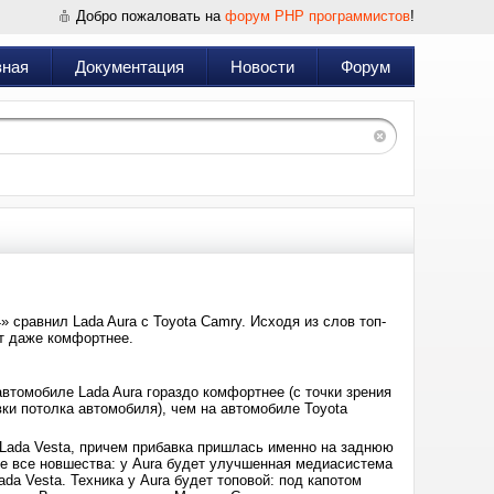
Добро пожаловать на
форум PHP программистов
!
вная
Документация
Новости
Форум
сравнил Lada Aura с Toyota Camry. Исходя из слов топ-
т даже комфортнее.
автомобиле Lada Aura гораздо комфортнее (с точки зрения
вки потолка автомобиля), чем на автомобиле Toyota
 Lada Vesta, причем прибавка пришлась именно на заднюю
 не все новшества: у Aura будет улучшенная медиасистема
da Vesta. Техника у Aura будет топовой: под капотом