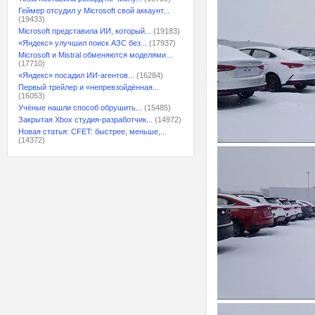
Геймер отсудил у Microsoft свой аккаунт...
(19433)
Microsoft представила ИИ, который...
(19183)
«Яндекс» улучшил поиск АЗС без...
(17937)
Microsoft и Mistral обменяются моделями...
(17710)
«Яндекс» посадил ИИ-агентов...
(16284)
Первый трейлер и «непревзойдённая...
(16053)
Учёные нашли способ обрушить...
(15485)
Закрытая Xbox студия-разработчик...
(14972)
Новая статья: CFET: быстрее, меньше,...
(14372)