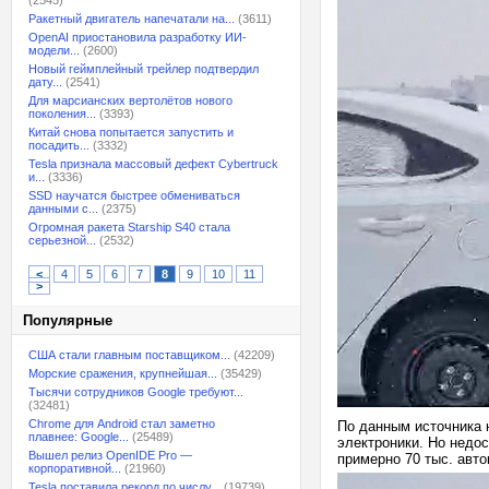
(2545)
Ракетный двигатель напечатали на...
(3611)
OpenAI приостановила разработку ИИ-
модели...
(2600)
Новый геймплейный трейлер подтвердил
дату...
(2541)
Для марсианских вертолётов нового
поколения...
(3393)
Китай снова попытается запустить и
посадить...
(3332)
Tesla признала массовый дефект Cybertruck
и...
(3336)
SSD научатся быстрее обмениваться
данными с...
(2375)
Огромная ракета Starship S40 стала
серьезной...
(2532)
<
4
5
6
7
8
9
10
11
>
Популярные
США стали главным поставщиком...
(42209)
Морские сражения, крупнейшая...
(35429)
Тысячи сотрудников Google требуют...
(32481)
Chrome для Android стал заметно
По данным источника 
плавнее: Google...
(25489)
электроники. Но недо
Вышел релиз OpenIDE Pro —
примерно 70 тыс. авт
корпоративной...
(21960)
Tesla поставила рекорд по числу...
(19739)