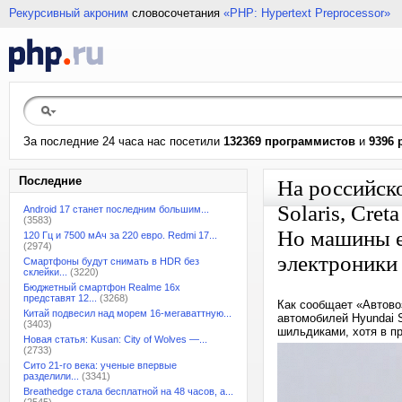
Рекурсивный акроним
словосочетания
«PHP: Hypertext Preprocessor»
За последние 24 часа нас посетили
132369 программистов
и
9396 
Последние
На российск
Solaris, Cre
Android 17 станет последним большим...
(3583)
Но машины е
120 Гц и 7500 мАч за 220 евро. Redmi 17...
(2974)
электроники
Смартфоны будут снимать в HDR без
склейки...
(3220)
Бюджетный смартфон Realme 16x
представят 12...
(3268)
Как сообщает «Автово
Китай подвесил над морем 16-мегаваттную...
автомобилей Hyundai S
(3403)
шильдиками, хотя в п
Новая статья: Kusan: City of Wolves —...
(2733)
Сито 21-го века: ученые впервые
разделили...
(3341)
Breathedge стала бесплатной на 48 часов, а...