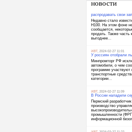
новости
распродавать свои за
Недавно стало известн
H100. На этом фоне н
сообщается, некоторы
продать. Также часть
выгоднее...
iXBT
, 2024-02-27 11:01
У россиян отобрали л
Минпромторг РФ исклю
автомобили, о чем со
программе участвуют 
транспортные средств
категории...
iXBT
, 2024-02-27 11:09
В России наладили се
Пермский разработчик
производство управля
высокопроизводительн
промышленности (ФРП)
информационной безоп
iXBT
, 2024-02-27 11:22