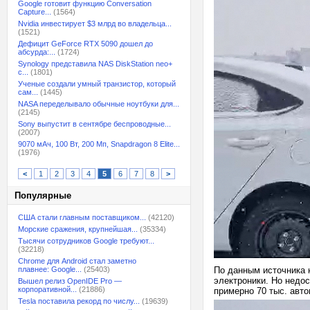
Google готовит функцию Conversation
Capture...
(1564)
Nvidia инвестирует $3 млрд во владельца...
(1521)
Дефицит GeForce RTX 5090 дошел до
абсурда:...
(1724)
Synology представила NAS DiskStation neo+
с...
(1801)
Ученые создали умный транзистор, который
сам...
(1445)
NASA переделывало обычные ноутбуки для...
(2145)
Sony выпустит в сентябре беспроводные...
(2007)
9070 мАч, 100 Вт, 200 Мп, Snapdragon 8 Elite...
(1976)
<
1
2
3
4
5
6
7
8
>
Популярные
США стали главным поставщиком...
(42120)
Морские сражения, крупнейшая...
(35334)
Тысячи сотрудников Google требуют...
(32218)
Chrome для Android стал заметно
плавнее: Google...
(25403)
По данным источника 
электроники. Но недо
Вышел релиз OpenIDE Pro —
корпоративной...
(21886)
примерно 70 тыс. авт
Tesla поставила рекорд по числу...
(19639)