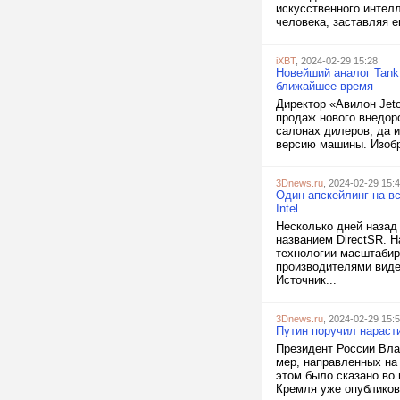
искусственного интелл
человека, заставляя е
iXBT
, 2024-02-29 15:28
Новейший аналог Tank 
ближайшее время
Директор «Авилон Jet
продаж нового внедор
салонах дилеров, да и
версию машины. Изобр
3Dnews.ru
, 2024-02-29 15:
Один апскейлинг на вс
Intel
Несколько дней назад
названием DirectSR. 
технологии масштабир
производителями виде
Источник...
3Dnews.ru
, 2024-02-29 15:
Путин поручил нараст
Президент России Вла
мер, направленных на
этом было сказано во
Кремля уже опубликов