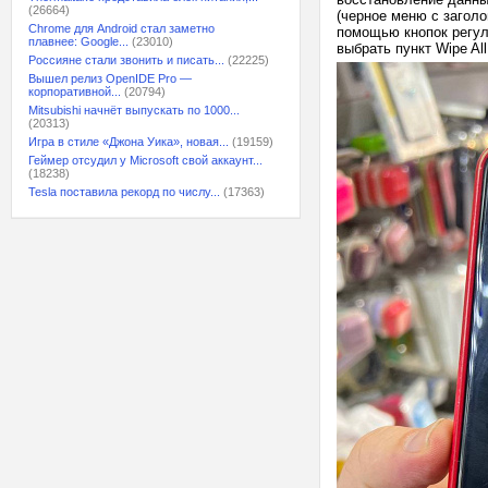
(26664)
(черное меню с загол
Chrome для Android стал заметно
помощью кнопок регул
плавнее: Google...
(23010)
выбрать пункт Wipe Al
Россияне стали звонить и писать...
(22225)
Вышел релиз OpenIDE Pro —
корпоративной...
(20794)
Mitsubishi начнёт выпускать по 1000...
(20313)
Игра в стиле «Джона Уика», новая...
(19159)
Геймер отсудил у Microsoft свой аккаунт...
(18238)
Tesla поставила рекорд по числу...
(17363)