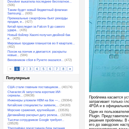
Devolver выкатила последнее бесплатное...
(506)
Таким будет новый бюджетный флагман
Samsung:...
(600)
Премиальные смартфоны бьют рекорды
продаж, и...
(427)
Китай проследил за Falcon 9 до самого
удара...
(435)
Новый бойлер Xiaomi получил двойной бак
и...
(425)
Мировые продажи планшетов во II квартале...
(402)
Похож на пончик и двигается: раскрыты
новые...
(584)
Виновником сбоя в Рунете оказался...
(472)
<
1
2
3
4
5
6
7
8
>
Популярные
США стали главным поставщиком...
(40174)
Character.AI запустила короткие ИИ-
сериалы...
(39638)
Проблема касается ус
Инженеры уложили HBM на бок —...
(39364)
затрагивает только г
Китайские специалисты заявили,...
(34163)
4PDA и в официальном
Морские сражения, крупнейшая...
(33535)
Один из пользователе
Датамайнер раскрыл дату релиза...
(32360)
Plugin. Представител
Тысячи сотрудников Google требуют...
решения проблемы. В 
(28528)
его до заводских нас
Thermaltake представила блок питания,...
восстановление данны