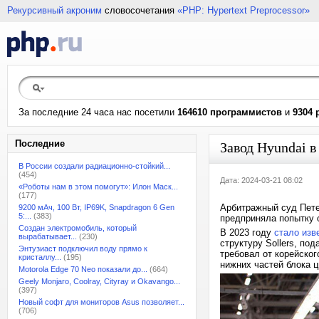
Рекурсивный акроним
словосочетания
«PHP: Hypertext Preprocessor»
За последние 24 часа нас посетили
164610 программистов
и
9304 
Последние
Завод Hyundai в
В России создали радиационно-стойкий...
(454)
Дата: 2024-03-21 08:02
«Роботы нам в этом помогут»: Илон Маск...
(177)
Арбитражный суд Петер
9200 мАч, 100 Вт, IP69K, Snapdragon 6 Gen
5:...
(383)
предприняла попытку 
Создан электромобиль, который
В 2023 году
стало изв
вырабатывает...
(230)
структуру Sollers, по
Энтузиаст подключил воду прямо к
требовал от корейско
кристаллу...
(195)
нижних частей блока ц
Motorola Edge 70 Neo показали до...
(664)
Geely Monjaro, Coolray, Cityray и Okavango...
(397)
Новый софт для мониторов Asus позволяет...
(706)