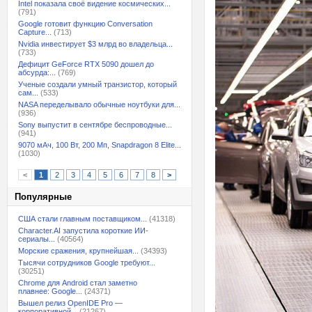
Intel показала своё видение космических...
(791)
Google готовит функцию Conversation
Capture...
(713)
Nvidia инвестирует $3 млрд во владельца...
(733)
Дефицит GeForce RTX 5090 дошел до
абсурда:...
(769)
Ученые создали умный транзистор, который
сам...
(533)
NASA переделывало обычные ноутбуки для...
(936)
Sony выпустит в сентябре беспроводные...
(941)
9070 мАч, 100 Вт, 200 Мп, Snapdragon 8 Elite...
(1030)
<
1
2
3
4
5
6
7
8
>
Популярные
США стали главным поставщиком...
(41318)
Character.AI запустила короткие ИИ-
сериалы...
(40564)
Морские сражения, крупнейшая...
(34393)
Тысячи сотрудников Google требуют...
(30251)
Chrome для Android стал заметно
плавнее: Google...
(24371)
Вышел релиз OpenIDE Pro —
корпоративной...
(21267)