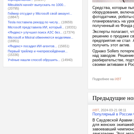
Mitsubishi начнёт выпускать по 1000...
Средства, которые пы
(20795)
оборудования, включа
Геймер отсудил у Microsoft свой аккаунт...
фотодатчики, роботы-
(18847)
планировалась на уров
Tesla поставила рекорд по числу...
(18659)
полученный из Фонда 
Microsoft представила ИИ, который...
(18331)
Эксперты полагают, чт
«Яндекс» улучшил поиск АЗС без...
(17374)
решению о продаже св
Microsoft и Mistral обменяются моделями...
предприятия не стал 
(16951)
получить этот актив.
«Яндекс» посадил ИИ-агентов...
(15651)
Однако Sollers потерп
Первый трейлер и «непревзойдённая...
(15336)
над заводом. Решение
разбирательстве, под
Учёные нашли способ обрушить...
(14940)
своими активами в Ро
Подробнее на
iXBT
Предыдущие но
iXBT
, 2024-03-21 08:11
Популярный в России 
В Саудовской Аравии 
для женских экипажей.
завоевавший чемпионс
двигателем. Этот авт