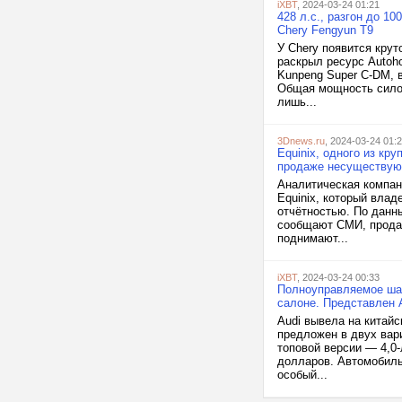
iXBT
, 2024-03-24 01:21
428 л.с., разгон до 10
Chery Fengyun T9
У Chery появится кру
раскрыл ресурс Autoh
Kunpeng Super C-DM, 
Общая мощность силов
лишь...
3Dnews.ru
, 2024-03-24 01:
Equinix, одного из кр
продаже несуществу
Аналитическая компан
Equinix, который влад
отчётностью. По данны
сообщают СМИ, продаж
поднимают...
iXBT
, 2024-03-24 00:33
Полноуправляемое шас
салоне. Представлен A
Audi вывела на китайс
предложен в двух вари
топовой версии — 4,0-
долларов. Автомобиль
особый...