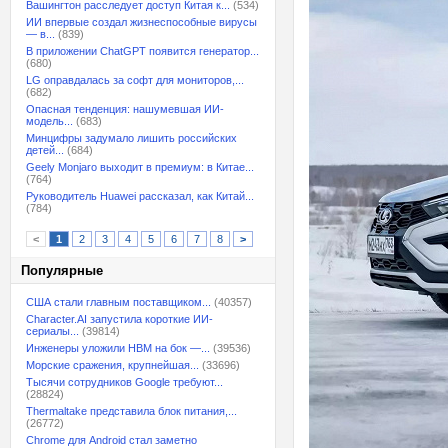
Вашингтон расследует доступ Китая к...
(534)
ИИ впервые создал жизнеспособные вирусы
— в...
(839)
В приложении ChatGPT появится генератор...
(680)
LG оправдалась за софт для мониторов,...
(682)
Опасная тенденция: нашумевшая ИИ-
модель...
(683)
Минцифры задумало лишить российских
детей...
(684)
Geely Monjaro выходит в премиум: в Китае...
(764)
Руководитель Huawei рассказал, как Китай...
(784)
<
1
2
3
4
5
6
7
8
>
Популярные
США стали главным поставщиком...
(40357)
Character.AI запустила короткие ИИ-
сериалы...
(39814)
Инженеры уложили HBM на бок —...
(39536)
Морские сражения, крупнейшая...
(33696)
Тысячи сотрудников Google требуют...
(28824)
Thermaltake представила блок питания,...
(26772)
Chrome для Android стал заметно