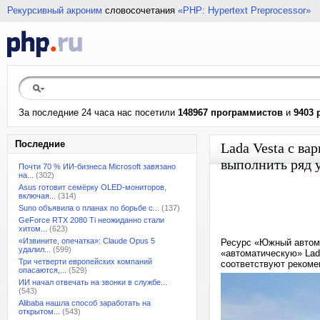
Рекурсивный акроним
словосочетания
«PHP: Hypertext Preprocessor»
За последние 24 часа нас посетили
148967 программистов
и
9403 
Последние
Lada Vesta с ва
выполнить ряд 
Почти 70 % ИИ-бизнеса Microsoft завязано
на...
(302)
Asus готовит семёрку OLED-мониторов,
включая...
(314)
Suno объявила о планах по борьбе с...
(137)
GeForce RTX 2080 Ti неожиданно стали
хитом...
(623)
«Извините, опечатка»: Claude Opus 5
Ресурс «Южный автомо
удалил...
(599)
«автоматическую» Lad
Три четверти европейских компаний
соответствуют рекоме
опасаются,...
(529)
ИИ начал отвечать на звонки в службе...
(543)
Alibaba нашла способ заработать на
открытом...
(543)