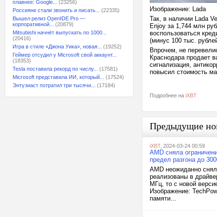
плавнее: Google...
(23256)
Изображение: Lada
Россияне стали звонить и писать...
(22335)
Так, в наличии Lada V
Вышел релиз OpenIDE Pro —
корпоративной...
(20879)
Enjoy за 1,744 млн ру
Mitsubishi начнёт выпускать по 1000...
воспользоваться креди
(20416)
(минус 100 тыс. рубле
Игра в стиле «Джона Уика», новая...
(19252)
Впрочем, не перевели
Геймер отсудил у Microsoft свой аккаунт...
Краснодара продает в
(18353)
сигнализация, антикор
Tesla поставила рекорд по числу...
(17581)
повысил стоимость ма
Microsoft представила ИИ, который...
(17524)
Энтузиаст потратил три тысячи...
(17184)
Подробнее на
iXBT
Предыдущие но
iXBT
, 2024-03-24 00:59
AMD сняла ограничени
предел разгона до 30
AMD неожиданно сняла
реализованы в драйвер
МГц, то с новой верс
Изображение: TechPow
памяти...