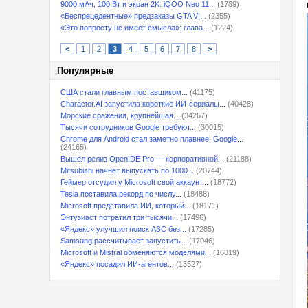
9000 мАч, 100 Вт и экран 2K: iQOO Neo 11...
(1789)
«Беспрецедентные» предзаказы GTA VI...
(2355)
«Это попросту не имеет смысла»: глава...
(1224)
<
1
2
3
4
5
6
7
8
>
Популярные
США стали главным поставщиком...
(41175)
Character.AI запустила короткие ИИ-сериалы...
(40428)
Морские сражения, крупнейшая...
(34267)
Тысячи сотрудников Google требуют...
(30015)
Chrome для Android стал заметно плавнее: Google...
(24165)
Вышел релиз OpenIDE Pro — корпоративной...
(21188)
Mitsubishi начнёт выпускать по 1000...
(20744)
Геймер отсудил у Microsoft свой аккаунт...
(18772)
Tesla поставила рекорд по числу...
(18488)
Microsoft представила ИИ, который...
(18171)
Энтузиаст потратил три тысячи...
(17496)
«Яндекс» улучшил поиск АЗС без...
(17285)
Samsung рассчитывает запустить...
(17046)
Microsoft и Mistral обменяются моделями...
(16819)
«Яндекс» посадил ИИ-агентов...
(15527)