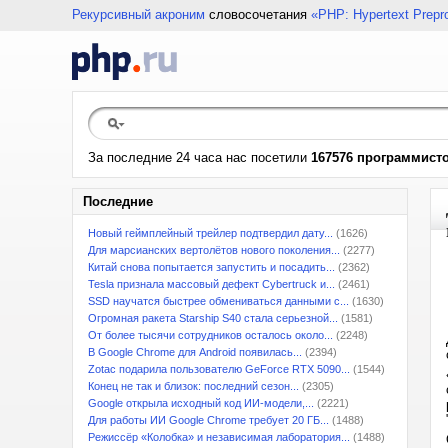
Рекурсивный акроним
словосочетания
«PHP: Hypertext Prepr
За последние 24 часа нас посетили
167576 программист
Последние
Новый геймплейный трейлер подтвердил дату...
(1626)
Для марсианских вертолётов нового поколения...
(2277)
Китай снова попытается запустить и посадить...
(2362)
Tesla признала массовый дефект Cybertruck и...
(2461)
SSD научатся быстрее обмениваться данными с...
(1630)
Огромная ракета Starship S40 стала серьезной...
(1581)
От более тысячи сотрудников осталось около...
(2248)
В Google Chrome для Android появилась...
(2394)
Zotac подарила пользователю GeForce RTX 5090...
(1544)
Конец не так и близок: последний сезон...
(2305)
Google открыла исходный код ИИ-модели,...
(2221)
Для работы ИИ Google Chrome требует 20 ГБ...
(1488)
Режиссёр «Колобка» и независимая лаборатория...
(1488)