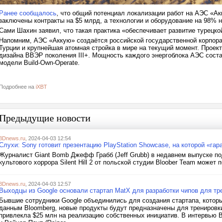
Ранее сообщалось
, что общий потенциал локализации работ на АЭС «А
заключены контракты на $5 млрд, а технологии и оборудование на 98% н
Сами Шахин заявил, что такая практика «обеспечивает развитие турецк
Напомним, АЭС «Аккую» создаётся российской государственной корпора
Турции и крупнейшая атомная стройка в мире на текущий момент. Проект
дизайна ВВЭР поколения III+. Мощность каждого энергоблока АЭС соста
модели Build-Own-Operate.
Подробнее на
iXBT
Предыдущие новости
3Dnews.ru
, 2024-04-03 12:54
Слухи: Sony готовит презентацию PlayStation Showcase, на которой «гара
Журналист Giant Bomb Джефф Грабб (Jeff Grubb) в недавнем выпуске под
культового хоррора Silent Hill 2 от польской студии Bloober Team может 
3Dnews.ru
, 2024-04-03 12:57
Выходцы из Google основали стартап MatX для разработки чипов для т
Бывшие сотрудники Google объединились для создания стартапа, котор
данным Bloomberg, новые продукты будут предназначены для тренировк
привлекла $25 млн на реализацию собственных инициатив. В интервью B