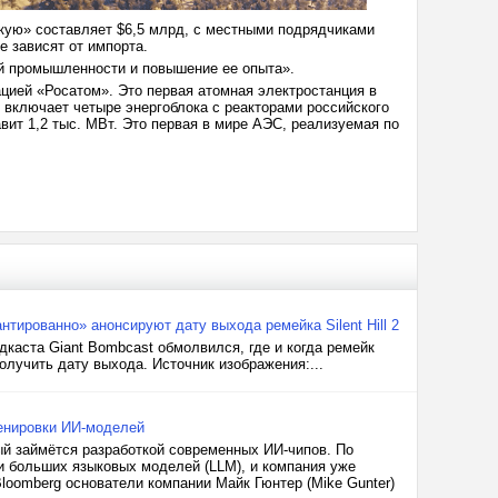
ккую» составляет $6,5 млрд, с местными подрядчиками
е зависят от импорта.
ой промышленности и повышение ее опыта».
цией «Росатом». Это первая атомная электростанция в
 включает четыре энергоблока с реакторами российского
вит 1,2 тыс. МВт. Это первая в мире АЭС, реализуемая по
нтированно» анонсируют дату выхода ремейка Silent Hill 2
каста Giant Bombcast обмолвился, где и когда ремейк
получить дату выхода. Источник изображения:...
ренировки ИИ-моделей
ый займётся разработкой современных ИИ-чипов. По
и больших языковых моделей (LLM), и компания уже
loomberg основатели компании Майк Гюнтер (Mike Gunter)