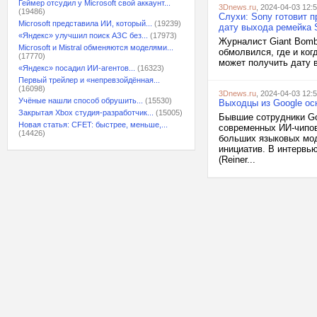
Геймер отсудил у Microsoft свой аккаунт...
3Dnews.ru
, 2024-04-03 12:
(19486)
Слухи: Sony готовит п
Microsoft представила ИИ, который...
(19239)
дату выхода ремейка Si
«Яндекс» улучшил поиск АЗС без...
(17973)
Журналист Giant Bomb
Microsoft и Mistral обменяются моделями...
обмолвился, где и когд
(17770)
может получить дату в
«Яндекс» посадил ИИ-агентов...
(16323)
Первый трейлер и «непревзойдённая...
(16098)
3Dnews.ru
, 2024-04-03 12:
Учёные нашли способ обрушить...
(15530)
Выходцы из Google ос
Закрытая Xbox студия-разработчик...
(15005)
Бывшие сотрудники Go
Новая статья: CFET: быстрее, меньше,...
современных ИИ-чипов
(14426)
больших языковых мод
инициатив. В интервью
(Reiner...