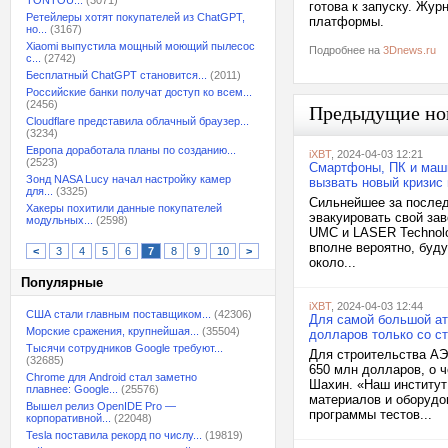
TONTOU...
(3071)
готова к запуску. Жу
Ретейлеры хотят покупателей из ChatGPT,
платформы.
но...
(3167)
Xiaomi выпустила мощный моющий пылесос
Подробнее на
3Dnews.ru
с...
(2742)
Бесплатный ChatGPT становится...
(2011)
Российские банки получат доступ ко всем...
(2456)
Предыдущие но
Cloudflare представила облачный браузер...
(3234)
Европа доработала планы по созданию...
iXBT
, 2024-04-03 12:21
(2523)
Смартфоны, ПК и маш
Зонд NASA Lucy начал настройку камер
вызвать новый кризис
для...
(3325)
Сильнейшее за после
Хакеры похитили данные покупателей
эвакуировать свой за
модульных...
(2598)
UMC и LASER Technolo
вполне вероятно, буду
<
3
4
5
6
7
8
9
10
>
около...
Популярные
iXBT
, 2024-04-03 12:44
США стали главным поставщиком...
(42306)
Для самой большой ат
Морские сражения, крупнейшая...
(35504)
долларов только со с
Тысячи сотрудников Google требуют...
Для строительства АЭ
(32685)
650 млн долларов, о 
Chrome для Android стал заметно
Шахин. «Наш институт
плавнее: Google...
(25576)
материалов и оборудо
Вышел релиз OpenIDE Pro —
программы тестов...
корпоративной...
(22048)
Tesla поставила рекорд по числу...
(19819)