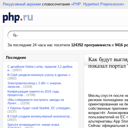
Рекурсивный акроним
словосочетания
«PHP: Hypertext Preprocessor»
За последние 24 часа нас посетили
124352 программиста
и
9416 р
Последние
Как будут выгл
показал портал 
С дизайном Nokia Lumia, экраном 3,2 дюйма
и...
(2057)
В США увидели военную угрозу в дронах с...
(2682)
Электровелосипед с 2 кВт·ч энергии,
запасом...
(2418)
Конфигурация памяти из 2015 года,
процессор...
(2708)
Месяц спустя после н
регионе полноценно з
«Мы собираемся построить заводы на
Луне»....
(2229)
ориентированная на б
У Европы будет свой Starlink: ЕС утвердил...
собственные приложен
(3137)
возрастёт. Анонсиров
В США создали молекулярный анализатор...
пользователей из ЕС п
(2837)
альтернативы App Stor
Spectre возвращается: новая атака
Сейчас официальная в