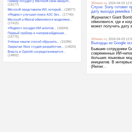
Геймер отсудил у Microsoft свой аккаунт...
3Dnews.ru
, 2024-04-03 12:
(19177)
Слухи: Sony готовит п
Microsoft представила ИИ, который...
(18877)
дату выхода ремейка Si
«Яндекс» улучшил поиск АЗС без...
(17740)
Журналист Giant Bomb
Microsoft и Mistral обменяются моделями...
обмолвился, где и когд
(17415)
может получить дату в
«Яндекс» посадил ИИ-агентов...
(16044)
Первый трейлер и «непревзойдённая...
(15775)
3Dnews.ru
, 2024-04-03 12:
Учёные нашли способ обрушить...
(15286)
Выходцы из Google ос
Закрытая Xbox студия-разработчик...
(14825)
Бывшие сотрудники Go
Власть в OpenAI сосредотачивается...
современных ИИ-чипов
(14802)
больших языковых мод
инициатив. В интервью
(Reiner...