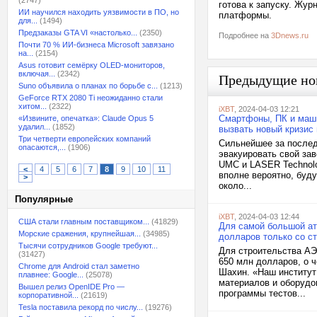
(2747)
готова к запуску. Жу
ИИ научился находить уязвимости в ПО, но
платформы.
для...
(1494)
Предзаказы GTA VI «настолько...
(2350)
Подробнее на
3Dnews.ru
Почти 70 % ИИ-бизнеса Microsoft завязано
на...
(2154)
Asus готовит семёрку OLED-мониторов,
включая...
(2342)
Предыдущие но
Suno объявила о планах по борьбе с...
(1213)
GeForce RTX 2080 Ti неожиданно стали
хитом...
(2322)
iXBT
, 2024-04-03 12:21
Смартфоны, ПК и маш
«Извините, опечатка»: Claude Opus 5
удалил...
(1852)
вызвать новый кризис
Три четверти европейских компаний
Сильнейшее за после
опасаются,...
(1906)
эвакуировать свой за
UMC и LASER Technolo
<
4
5
6
7
8
9
10
11
вполне вероятно, буду
>
около...
Популярные
iXBT
, 2024-04-03 12:44
США стали главным поставщиком...
(41829)
Для самой большой ат
Морские сражения, крупнейшая...
(34985)
долларов только со с
Тысячи сотрудников Google требуют...
Для строительства АЭ
(31427)
650 млн долларов, о 
Chrome для Android стал заметно
Шахин. «Наш институт
плавнее: Google...
(25078)
материалов и оборудо
Вышел релиз OpenIDE Pro —
программы тестов...
корпоративной...
(21619)
Tesla поставила рекорд по числу...
(19276)