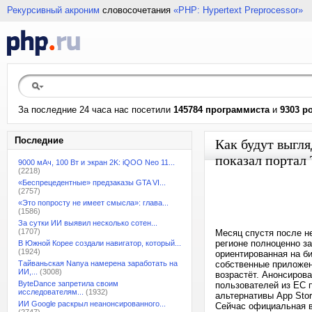
Рекурсивный акроним
словосочетания
«PHP: Hypertext Preprocessor»
За последние 24 часа нас посетили
145784 программиста
и
9303 р
Последние
Как будут выгл
показал портал 
9000 мАч, 100 Вт и экран 2K: iQOO Neo 11...
(2218)
«Беспрецедентные» предзаказы GTA VI...
(2757)
«Это попросту не имеет смысла»: глава...
(1586)
За сутки ИИ выявил несколько сотен...
(1707)
Месяц спустя после н
регионе полноценно з
В Южной Корее создали навигатор, который...
(1924)
ориентированная на б
Тайваньская Nanya намерена заработать на
собственные приложен
ИИ,...
(3008)
возрастёт. Анонсиров
ByteDance запретила своим
пользователей из ЕС п
исследователям...
(1932)
альтернативы App Stor
ИИ Google раскрыл неанонсированного...
Сейчас официальная в