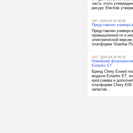
часть этого утвержде
ресурс Electrek утвер
iXBT
, 2024-04-16 06:05
Представлен универсал
Представлен универса
промышленности и инф
электрической версии,
платформе Shanhai Pla
iXBT
, 2024-04-16 06:16
Новейший флагманский
Exlantix ET
Бренд Chery Exeed по
модели Exlantix ET, и
кроссовера и дополни
платформе Chery E0X 
запасом...