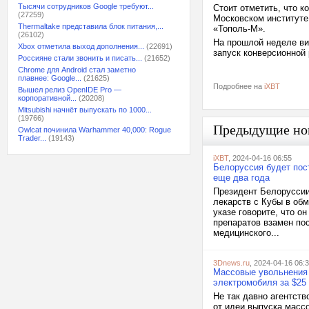
Тысячи сотрудников Google требуют...
Стоит отметить, что к
(27259)
Московском институте
Thermaltake представила блок питания,...
«Тополь-М».
(26102)
На прошлой неделе ви
Xbox отметила выход дополнения...
(22691)
запуск конверсионной 
Россияне стали звонить и писать...
(21652)
Chrome для Android стал заметно
плавнее: Google...
(21625)
Подробнее на
iXBT
Вышел релиз OpenIDE Pro —
корпоративной...
(20208)
Mitsubishi начнёт выпускать по 1000...
(19766)
Предыдущие но
Owlcat починила Warhammer 40,000: Rogue
Trader...
(19143)
iXBT
, 2024-04-16 06:55
Белоруссия будет пос
еще два года
Президент Белоруссии
лекарств с Кубы в об
указе говорите, что о
препаратов взамен по
медицинского...
3Dnews.ru
, 2024-04-16 06:
Массовые увольнения 
электромобиля за $25
Не так давно агентст
от идеи выпуска массо