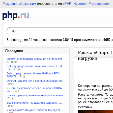
Рекурсивный акроним
словосочетания
«PHP: Hypertext Preprocessor»
За последние 24 часа нас посетили
118445 программистов
и
9652 
Последние
Ракета «Старт-
нагрузки
Spotify не оправдала ожидания по прибыли
и...
(660)
Nothing представила наушники-клипсы CMF
Clip...
(724)
Galax представила чёрные GeForce RTX
5070 Ti...
(711)
OpenAI назвала иск о похищении секретов...
(698)
Конверсионная ракета
ИИ-агенты помогут создать аналоги CUDA,
нагрузку массой до 50
но...
(645)
Ракета-носитель "Ста
Новые фракции, новые платформы и новая...
нагрузку массой до 50
(611)
ранее стартовали ее п
Starlink планирует за два года развернуть...
(665)
Источник
У Apple хотят отсудить более $30 млрд за...