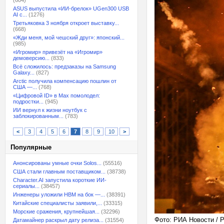
(604)
ASUS выпустила «ИИ-брелок» UGen300 USB
AI с...
(1276)
Третьяковка 3 ноября откроет выставку...
(668)
«Жди меня, мой чешский друг»: японский...
(985)
«Игромир» привезёт на «Игромир»
демоверсию...
(833)
Всё сложилось: предзаказы на Samsung
Galaxy...
(827)
Arctic получила компенсацию пошлин от
США —...
(768)
«Цифровой ID» в Max помолодел:
подростки...
(945)
ИИ вернул к жизни ноутбук с
заблокированным...
(783)
<
3
4
5
6
7
8
9
10
>
Популярные
Анонсированы умные очки Solos...
(55516)
США стали главным поставщиком...
(38738)
Character.AI запустила короткие ИИ-
сериалы...
(38457)
Инженеры уложили HBM на бок —...
(38391)
Китайские специалисты заявили,...
(33315)
Морские сражения, крупнейшая...
(32296)
Фото: РИА Новости / 
Датамайнер раскрыл дату релиза...
(31554)