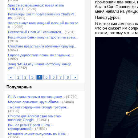
(2206)
произошли две вещи, 
Spectre возвращается: новая атака
был в Сан-Франциско и
TONTOU...
(2530)
меня напали на улице.
Ретейлеры хотят покупателей из ChatGPT,
Павел Дуров
но...
(2491)
Xiaomi выпустила мощный моющий пылесос
В интервью американс
с...
(2045)
что он окажет им сопр
Бесплатный ChatGPT становится...
(1701)
шоком, потому что я м
Российские банки получат доступ ко всем...
(1910)
Cloudflare представила облачный браузер...
(2657)
Европа доработала планы по созданию...
(1992)
Зонд NASA Lucy начал настройку камер
для...
(2742)
<
1
2
3
4
5
6
7
8
>
Популярные
США стали главным поставщиком...
(41710)
Морские сражения, крупнейшая...
(34848)
Тысячи сотрудников Google требуют...
(31126)
Chrome для Android стал заметно
плавнее: Google...
(24931)
Вышел релиз OpenIDE Pro —
корпоративной...
(21531)
Mitsubishi начнёт выпускать по 1000...
(21006)