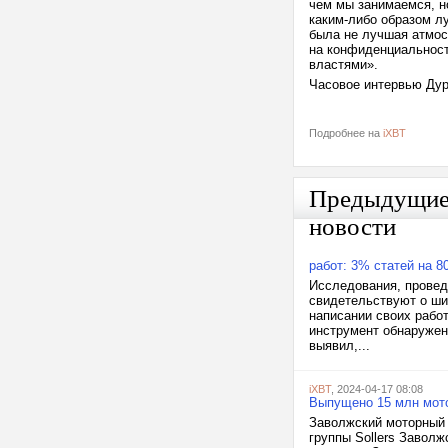
чем мы занимаемся, н
каким-либо образом лу
была не лучшая атмо
на конфиденциальность
властями».
Часовое интервью Ду
Подробнее на
iXBT
Предыдущи
новости
работ: 3% статей на 
Исследования, провед
свидетельствуют о ши
написании своих рабо
инструмент обнаружени
выявил,...
iXBT
, 2024-04-17 08:08
Выпущено 15 млн мото
Заволжский моторный 
группы Sollers Заволж