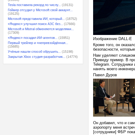
Tesla поставила рекорд по числу...
(19131)
Геймер отсудил у Microsoft свой аккаунт...
(19125)
Microsoft представила ИИ, который...
(18752)
«Яндекс» улучшил поиск АЗС без...
(17666)
Microsoft и Mistral обменяются моделями...
(17309)
«Яндекс» посадил ИИ-агентов...
(15951)
Изображение DALL-E
Первый трейлер и «непревзойдённая...
Кроме того, он оказа
(15685)
безопасности, которые
Учёные нашли способ обрушить...
(15198)
Нам уделяют слишком 
Закрытая Xbox студия-разработчик...
(14774)
Приведу пример. В пр
Telegram. Сотрудники 
нанять моего инженер
Павел Дуров
Он добавил, что и са
аэропорту меня встреч
[сотрудники] ФБР пока