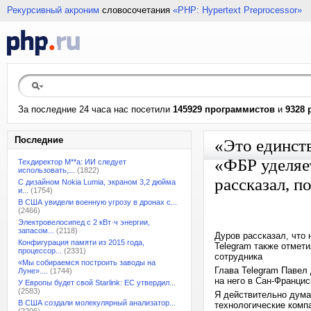
Рекурсивный акроним
словосочетания
«PHP: Hypertext Preprocessor»
За последние 24 часа нас посетили
145929 программистов
и
9328 
Последние
«Это единств
«ФБР уделяе
Техдиректор M**a: ИИ следует
использовать,...
(1822)
рассказал, п
С дизайном Nokia Lumia, экраном 3,2 дюйма
и...
(1754)
В США увидели военную угрозу в дронах с...
(2466)
Электровелосипед с 2 кВт·ч энергии,
запасом...
(2118)
Дуров рассказал, что
Конфигурация памяти из 2015 года,
Telegram также отмети
процессор...
(2331)
сотрудника
«Мы собираемся построить заводы на
Глава Telegram Павел 
Луне»....
(1744)
на него в Сан-Францис
У Европы будет свой Starlink: ЕС утвердил...
(2583)
Я действительно думал
В США создали молекулярный анализатор...
технологические компа