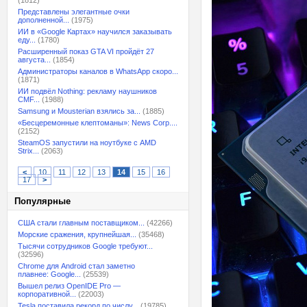
(1812)
Представлены элегантные очки
дополненной...
(1975)
ИИ в «Google Картах» научился заказывать
еду...
(1780)
Расширенный показ GTA VI пройдёт 27
августа...
(1854)
Администраторы каналов в WhatsApp скоро...
(1871)
ИИ подвёл Nothing: рекламу наушников
CMF...
(1988)
Samsung и Mousterian взялись за...
(1885)
«Бесцеремонные клептоманы»: News Corp....
(2152)
SteamOS запустили на ноутбуке с AMD
Strix...
(2063)
<
10
11
12
13
14
15
16
17
>
Популярные
США стали главным поставщиком...
(42266)
Морские сражения, крупнейшая...
(35468)
Тысячи сотрудников Google требуют...
(32596)
Chrome для Android стал заметно
плавнее: Google...
(25539)
Вышел релиз OpenIDE Pro —
корпоративной...
(22003)
Tesla поставила рекорд по числу...
(19785)