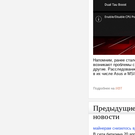
Напомним, ранее стало
возникают проблемы с и
другие. Расследовани
в их числе Asus и MS
Подробнее на
iXBT
Предыдущи
новости
майнерам снизилось 
В сети биткоина 20 а