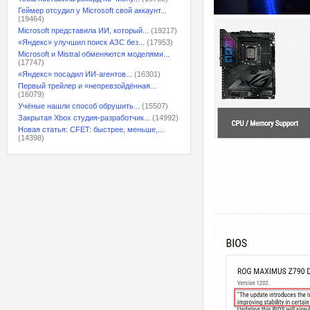
Геймер отсудил у Microsoft свой аккаунт...
(19464)
Microsoft представила ИИ, который...
(19217)
«Яндекс» улучшил поиск АЗС без...
(17953)
Microsoft и Mistral обменяются моделями...
(17747)
«Яндекс» посадил ИИ-агентов...
(16301)
Первый трейлер и «непревзойдённая...
(16079)
Учёные нашли способ обрушить...
(15507)
Закрытая Xbox студия-разработчик...
(14992)
Новая статья: CFET: быстрее, меньше,...
(14398)