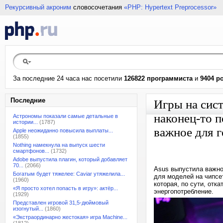
Рекурсивный акроним
словосочетания
«PHP: Hypertext Preprocessor»
За последние 24 часа нас посетили
126822 программиста
и
9404 р
Последние
Игры на сист
наконец-то п
Астрономы показали самые детальные в
истории...
(1787)
важное для 
Apple неожиданно повысила выплаты...
(1855)
Nothing намекнула на выпуск шести
смартфонов...
(1732)
Adobe выпустила плагин, который добавляет
70...
(2066)
Asus выпустила важно
Богатым будет тяжелее: Caviar утяжелила...
для моделей на чипсет
(1960)
которая, по сути, отк
«Я просто хотел попасть в игру»: актёр...
энергопотребление.
(1929)
Представлен игровой 31,5-дюймовый
изогнутый...
(1860)
«Экстраординарно жестокая» игра Machine...