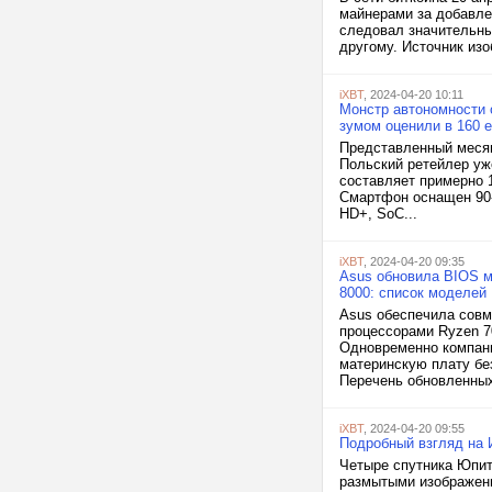
майнерами за добавлен
следовал значительны
другому. Источник изоб
iXBT
, 2024-04-20 10:11
Монстр автономности 
зумом оценили в 160 
Представленный месяц
Польский ретейлер уже
составляет примерно 
Смартфон оснащен 90-
HD+, SoC...
iXBT
, 2024-04-20 09:35
Asus обновила BIOS м
8000: список моделей
Asus обеспечила совм
процессорами Ryzen 7
Одновременно компан
материнскую плату бе
Перечень обновленных 
iXBT
, 2024-04-20 09:55
Подробный взгляд на 
Четыре спутника Юпит
размытыми изображени