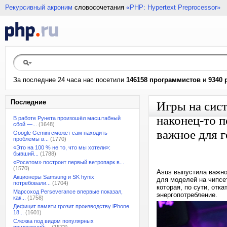
Рекурсивный акроним
словосочетания
«PHP: Hypertext Preprocessor»
За последние 24 часа нас посетили
146158 программистов
и
9340 
Последние
Игры на сист
наконец-то п
В работе Рунета произошёл масштабный
сбой —...
(1648)
важное для 
Google Gemini сможет сам находить
проблемы в...
(1770)
«Это на 100 % не то, что мы хотели»:
бывший...
(1788)
«Росатом» построит первый ветропарк в...
(1570)
Asus выпустила важно
Акционеры Samsung и SK hynix
для моделей на чипсет
потребовали...
(1704)
которая, по сути, отк
Марсоход Perseverance впервые показал,
энергопотребление.
как...
(1758)
Дефицит памяти грозит производству iPhone
18...
(1601)
Слежка под видом популярных