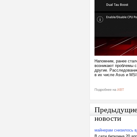
Напомним, ранее стало
возникают проблемы с и
другие. Расследовани
в их числе Asus и MS
Подробнее на
iXBT
Предыдущи
новости
майнерам снизилось 
В сети биткоина 20 а