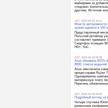
майнерами за добавлен
следовал значительны
другому. Источник изоб
iXBT
, 2024-04-20 10:11
Монстр автономности 
зумом оценили в 160 
Представленный месяц
Польский ретейлер уже
составляет примерно 
Смартфон оснащен 90-
HD+, SoC...
iXBT
, 2024-04-20 09:35
Asus обновила BIOS м
8000: список моделей
Asus обеспечила совм
процессорами Ryzen 7
Одновременно компан
материнскую плату бе
Перечень обновленных 
iXBT
, 2024-04-20 09:55
Подробный взгляд на 
Четыре спутника Юпит
размытыми изображени