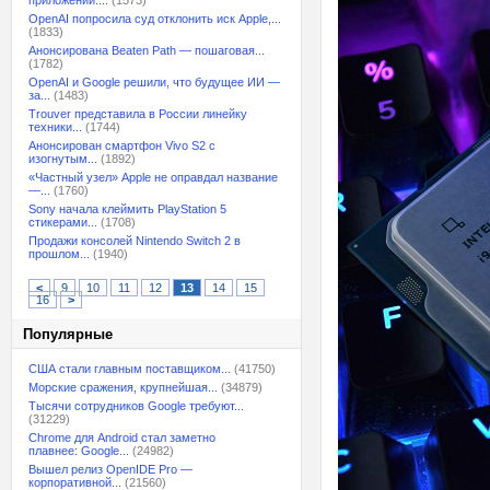
приложений:...
(1573)
OpenAI попросила суд отклонить иск Apple,...
(1833)
Анонсирована Beaten Path — пошаговая...
(1782)
OpenAI и Google решили, что будущее ИИ —
за...
(1483)
Trouver представила в России линейку
техники...
(1744)
Анонсирован смартфон Vivo S2 с
изогнутым...
(1892)
«Частный узел» Apple не оправдал название
—...
(1760)
Sony начала клеймить PlayStation 5
стикерами...
(1708)
Продажи консолей Nintendo Switch 2 в
прошлом...
(1940)
<
9
10
11
12
13
14
15
16
>
Популярные
США стали главным поставщиком...
(41750)
Морские сражения, крупнейшая...
(34879)
Тысячи сотрудников Google требуют...
(31229)
Chrome для Android стал заметно
плавнее: Google...
(24982)
Вышел релиз OpenIDE Pro —
корпоративной...
(21560)