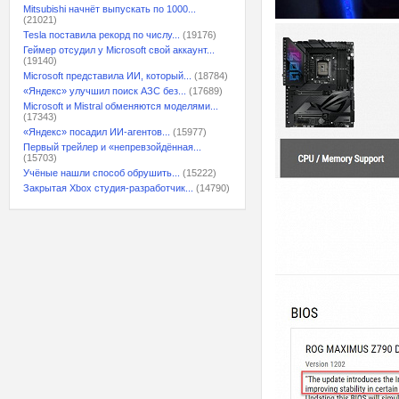
Mitsubishi начнёт выпускать по 1000...
(21021)
Tesla поставила рекорд по числу...
(19176)
Геймер отсудил у Microsoft свой аккаунт...
(19140)
Microsoft представила ИИ, который...
(18784)
«Яндекс» улучшил поиск АЗС без...
(17689)
Microsoft и Mistral обменяются моделями...
(17343)
«Яндекс» посадил ИИ-агентов...
(15977)
Первый трейлер и «непревзойдённая...
(15703)
Учёные нашли способ обрушить...
(15222)
Закрытая Xbox студия-разработчик...
(14790)