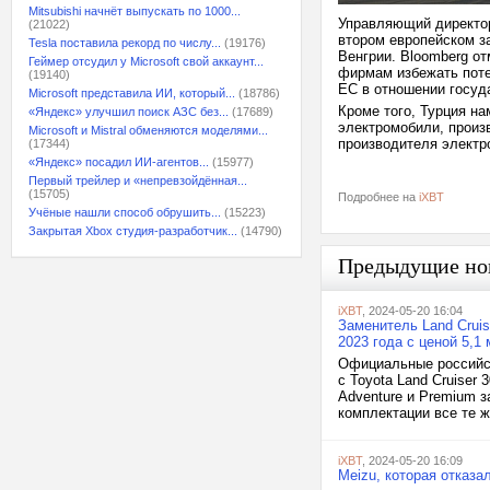
Mitsubishi начнёт выпускать по 1000...
Управляющий директор
(21022)
втором европейском за
Tesla поставила рекорд по числу...
(19176)
Венгрии. Bloomberg о
Геймер отсудил у Microsoft свой аккаунт...
фирмам избежать поте
(19140)
ЕС в отношении госуд
Microsoft представила ИИ, который...
(18786)
Кроме того, Турция н
«Яндекс» улучшил поиск АЗС без...
(17689)
электромобили, произв
Microsoft и Mistral обменяются моделями...
производителя электр
(17344)
«Яндекс» посадил ИИ-агентов...
(15977)
Первый трейлер и «непревзойдённая...
(15705)
Подробнее на
iXBT
Учёные нашли способ обрушить...
(15223)
Закрытая Xbox студия-разработчик...
(14790)
Предыдущие но
iXBT
, 2024-05-20 16:04
Заменитель Land Cruis
2023 года с ценой 5,1
Официальные российск
с Toyota Land Cruiser
Adventure и Premium з
комплектации все те же
iXBT
, 2024-05-20 16:09
Meizu, которая отказа