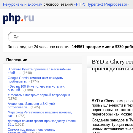
Рекурсивный акроним
словосочетания
«PHP: Hypertext Preprocessor»
За последние 24 часа нас посетил
144961 программист
и
9330 роб
Последние
BYD и Chery го
присоединиться
В работе Рунета произошёл масштабный
сбой —...
(1648)
Google Gemini сможет сам находить
проблемы в...
(1774)
«Это на 100 % не то, что мы хотели»:
бывший...
(1788)
«Росатом» построит первый ветропарк в...
(1570)
BYD и Chery намерева
Акционеры Samsung и SK hynix
промышленности и тех
потребовали...
(1705)
переговоры не только 
Марсоход Perseverance впервые показал,
переговоры как можно
как...
(1758)
Создание заводов в Т
Дефицит памяти грозит производству iPhone
поскольку Турция име
18...
(1601)
новых источниках эне
Слежка под видом популярных