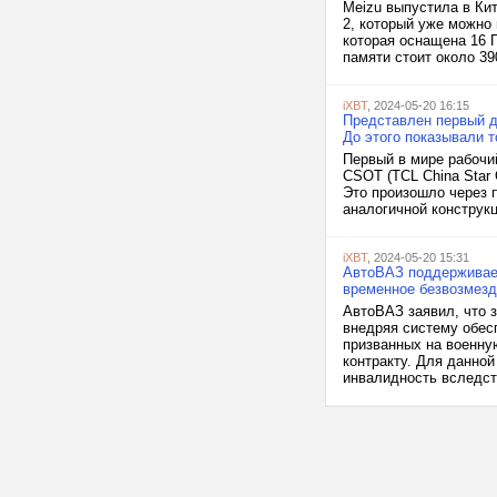
Meizu выпустила в Ки
2, который уже можно 
которая оснащена 16 
памяти стоит около 3
iXBT
, 2024-05-20 16:15
Представлен первый д
До этого показывали 
Первый в мире рабочи
CSOT (TCL China Star O
Это произошло через п
аналогичной конструкц
iXBT
, 2024-05-20 15:31
АвтоВАЗ поддерживает
временное безвозмезд
АвтоВАЗ заявил, что 
внедряя систему обес
призванных на военну
контракту. Для данной
инвалидность вследств