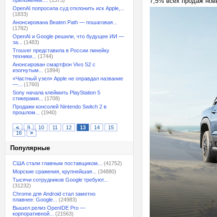
приложений:...
(1573)
7,5% всех продаж новы
OpenAI попросила суд отклонить иск Apple,...
(1833)
Анонсирована Beaten Path — пошаговая...
(1782)
OpenAI и Google решили, что будущее ИИ —
за...
(1483)
Trouver представила в России линейку
техники...
(1744)
Анонсирован смартфон Vivo S2 с
изогнутым...
(1894)
«Частный узел» Apple не оправдал название
—...
(1760)
Sony начала клеймить PlayStation 5
стикерами...
(1708)
Продажи консолей Nintendo Switch 2 в
прошлом...
(1940)
<
9
10
11
12
13
14
15
16
>
Популярные
США стали главным поставщиком...
(41752)
Морские сражения, крупнейшая...
(34880)
Тысячи сотрудников Google требуют...
(31232)
Chrome для Android стал заметно
плавнее: Google...
(24983)
Вышел релиз OpenIDE Pro —
корпоративной...
(21563)