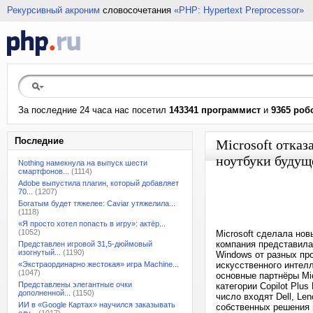
Рекурсивный акроним
словосочетания
«PHP: Hypertext Preprocessor»
За последние 24 часа нас посетил
143341 программист
и
9365 роб
Последние
Microsoft отказ
ноутбуки будущ
Nothing намекнула на выпуск шести
смартфонов...
(1114)
Adobe выпустила плагин, который добавляет
70...
(1207)
Богатым будет тяжелее: Caviar утяжелила...
(1118)
«Я просто хотел попасть в игру»: актёр...
(1052)
Microsoft сделала нов
компания представила 
Представлен игровой 31,5-дюймовый
изогнутый...
(1190)
Windows от разных пр
«Экстраординарно жестокая» игра Machine...
искусственного интел
(1047)
основные партнёры Mi
Представлены элегантные очки
категории Copilot Plus
дополненной...
(1150)
число входят Dell, Le
ИИ в «Google Картах» научился заказывать
собственных решения в