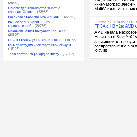
(26660)
кинематографический 
Chrome для Android стал заметно
MultiVersus. Источник 
плавнее: Google...
(22988)
Россияне стали звонить и писать...
(22218)
Вышел релиз OpenIDE Pro —
3Dnews.ru
, 2024-05-20 19:
корпоративной...
(20785)
FPGA с HBM2e: AMD бе
Mitsubishi начнёт выпускать по 1000...
AMD начала массовое 
(20307)
Новинка на базе SoC 
Игра в стиле «Джона Уика», новая...
(19153)
зависящих от пропускн
Геймер отсудил у Microsoft свой аккаунт...
распространение в обл
(18226)
XCV80...
Tesla поставила рекорд по числу...
(17352)