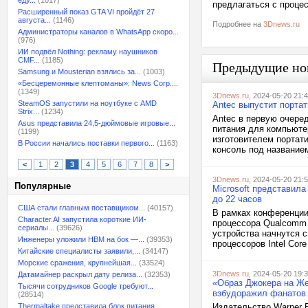
еду...
(1017)
предлагаться с процес
Расширенный показ GTA VI пройдёт 27
августа...
(1146)
Подробнее на
3Dnews.ru
Администраторы каналов в WhatsApp скоро...
(976)
ИИ подвёл Nothing: рекламу наушников
CMF...
(1185)
Предыдущие но
Samsung и Mousterian взялись за...
(1003)
«Бесцеремонные клептоманы»: News Corp....
(1349)
3Dnews.ru
, 2024-05-20 21:
SteamOS запустили на ноутбуке с AMD
Antec выпустит порта
Strix...
(1234)
Antec в первую очере
Asus представила 24,5-дюймовые игровые...
питания для компьюте
(1199)
изготовителем портат
В России начались поставки первого...
(1163)
консоль под названием
<
1
2
3
4
5
6
7
8
>
3Dnews.ru
, 2024-05-20 21:
Популярные
Microsoft представила
до 22 часов
США стали главным поставщиком...
(40157)
В рамках конференции 
Character.AI запустила короткие ИИ-
процессора Qualcomm S
сериалы...
(39626)
устройства начнутся с
Инженеры уложили HBM на бок —...
(39353)
процессоров Intel Core
Китайские специалисты заявили,...
(34147)
Морские сражения, крупнейшая...
(33524)
3Dnews.ru
, 2024-05-20 19:
Датамайнер раскрыл дату релиза...
(32353)
«Образ Джокера на Же
Тысячи сотрудников Google требуют...
взбудоражил фанатов
(28514)
Thermaltake представила блок питания,...
Издательство Warner B