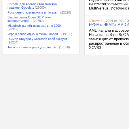
кинематографический 
Chrome для Android стал заметно
плавнее: Google...
(23000)
MultiVersus. Источник 
Россияне стали звонить и писать...
(22220)
Вышел релиз OpenIDE Pro —
корпоративной...
(20792)
3Dnews.ru
, 2024-05-20 19:
FPGA с HBM2e: AMD бе
Mitsubishi начнёт выпускать по 1000...
(20312)
AMD начала массовое 
Игра в стиле «Джона Уика», новая...
(19155)
Новинка на базе SoC 
зависящих от пропускн
Геймер отсудил у Microsoft свой аккаунт...
(18234)
распространение в обл
Tesla поставила рекорд по числу...
(17358)
XCV80...