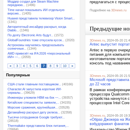
Моддер создал для Steam Machine
предлагаться с процес
переднюю...
(1496)
Time начал показывать ИИ отдельную
Подробнее на
3Dnews.ru
версию...
(1405)
Huawei представила телевизор Vision Smart...
(1341)
Авторитетный инсайдер раскрыл, когда
Предыдущие но
Diablo...
(1346)
По долгу Electronic Arts будут...
(1572)
GlobalFoundries тоже откусила кусок...
(2020)
3Dnews.ru
, 2024-05-20 21:
Antec выпустит порта
Астрономы научились предсказывать
солнечные...
(1344)
Antec в первую очере
AMD привезёт на IFA 2026 «персональный
питания для компьюте
ИИ» —...
(2059)
изготовителем портат
консоль под названием
<
3
4
5
6
7
8
9
10
>
Популярные
3Dnews.ru
, 2024-05-20 21:
Microsoft представила
до 22 часов
США стали главным поставщиком...
(40166)
Character.AI запустила короткие ИИ-
В рамках конференции 
сериалы...
(39629)
процессора Qualcomm S
Инженеры уложили HBM на бок —...
(39357)
устройства начнутся с
Китайские специалисты заявили,...
(34155)
процессоров Intel Core
Морские сражения, крупнейшая...
(33528)
Датамайнер раскрыл дату релиза...
(32358)
3Dnews.ru
, 2024-05-20 19:
Тысячи сотрудников Google требуют...
«Образ Джокера на Же
(28518)
взбудоражил фанатов
Thermaltake представила блок питания,...
(26664)
Издательство Warner B