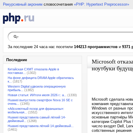
Рекурсивный акроним
словосочетания
«PHP: Hypertext Preprocessor»
За последние 24 часа нас посетили
144213 программистов
и
9371 
Последние
Microsoft отказ
ноутбуки будущ
Китайская CXMT отказала Apple в
поставках...
(1302)
На фоне дефицита DRAM Apple обратилась
к...
(1817)
Western Digital удвоила операционную
прибыль...
(1382)
Новая статья: ИИтоги июля 2026 г.: а...
(1330)
Microsoft сделала нов
Huawei выпустила смартфон Nova 16 SE с
компания представила 
очень...
(1345)
Windows от разных пр
«Абсолютный позор для франшизы»:
мобильная...
(1552)
искусственного интел
основные партнёры Mi
Huawei представила самый лёгкий 14-
дюймовый...
(1268)
категории Copilot Plus
число входят Dell, Le
Huawei представила лёгкий 14-дюймовый...
(1461)
собственных решения в