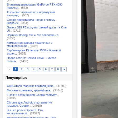
(757)
Владелец видеокарты GeForce RTX 4090
получил...
(573)
X изменит правила вознаграждений
авторам,...
(557)
Google представила новую систему
кодовых...
(851)
Galaxy S25 FE получит ранний доступ к One
UI...
(1719)
Чертежи Boeing 737 и 787 появились в...
(1033)
Компактная зарядка-«карточка» с
мощностью 80...
(1698)
Турбо-версия Dimensity 7500 и большой
экран...
(1635)
Новая статья: Corsair Cove — лихая
гавань....
(1492)
<
1
2
3
4
5
6
7
8
>
Популярные
США стали главным поставщиком...
(41700)
Морские сражения, крупнейшая...
(34844)
Тысячи сотрудников Google требуют...
(31105)
Chrome для Android стал заметно
плавнее: Google...
(24918)
Вышел релиз OpenIDE Pro —
корпоративной...
(21527)
Mitsubishi начнёт выпускать по 1000...