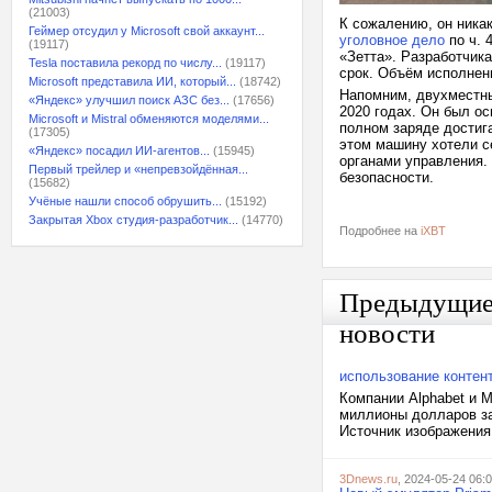
(21003)
К сожалению, он ника
Геймер отсудил у Microsoft свой аккаунт...
уголовное дело
по ч. 
(19117)
«Зетта». Разработчик
Tesla поставила рекорд по числу...
(19117)
срок. Объём исполнен
Microsoft представила ИИ, который...
(18742)
Напомним, двухместны
«Яндекс» улучшил поиск АЗС без...
(17656)
2020 годах. Он был о
Microsoft и Mistral обменяются моделями...
полном заряде достига
(17305)
этом машину хотели с
«Яндекс» посадил ИИ-агентов...
(15945)
органами управления.
Первый трейлер и «непревзойдённая...
безопасности.
(15682)
Учёные нашли способ обрушить...
(15192)
Закрытая Xbox студия-разработчик...
(14770)
Подробнее на
iXBT
Предыдущи
новости
использование контен
Компании Alphabet и 
миллионы долларов за
Источник изображения:
3Dnews.ru
, 2024-05-24 06: