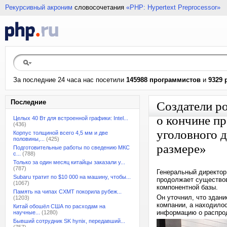
Рекурсивный акроним
словосочетания
«PHP: Hypertext Preprocessor»
За последние 24 часа нас посетили
145988 программистов
и
9329 
Последние
Создатели ро
о кончине пр
Целых 40 Вт для встроенной графики: Intel...
(436)
уголовного 
Корпус толщиной всего 4,5 мм и две
половины,...
(425)
размере»
Подготовительные работы по сведению МКС
с...
(788)
Только за один месяц китайцы заказали у...
(787)
Генеральный директор
Subaru тратит по $10 000 на машину, чтобы...
продолжает существов
(1067)
компонентной базы.
Память на чипах CXMT покорила рубеж...
Он уточнил, что здан
(1203)
компании, а находилос
Китай обошёл США по расходам на
информацию о распро
научные...
(1280)
Бывший сотрудник SK hynix, передавший...