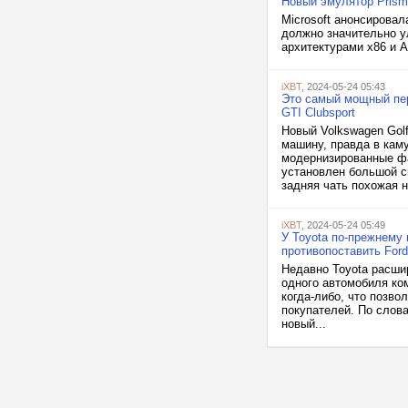
Новый эмулятор Prism 
Microsoft анонсирова
должно значительно у
архитектурами x86 и A
iXBT
, 2024-05-24 05:43
Это самый мощный пер
GTI Clubsport
Новый Volkswagen Golf
машину, правда в каму
модернизированные фа
установлен большой с
задняя чать похожая н
iXBT
, 2024-05-24 05:49
У Toyota по-прежнему 
противопоставить Ford
Недавно Toyota расшир
одного автомобиля ко
когда-либо, что позво
покупателей. По слова
новый...