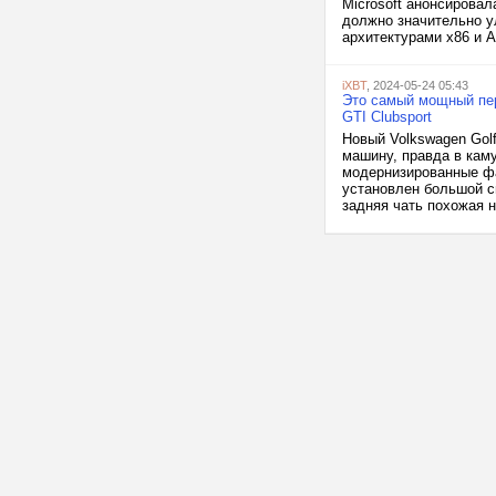
Microsoft анонсирова
должно значительно у
архитектурами x86 и A
iXBT
, 2024-05-24 05:43
Это самый мощный пер
GTI Clubsport
Новый Volkswagen Golf
машину, правда в каму
модернизированные фа
установлен большой с
задняя чать похожая н