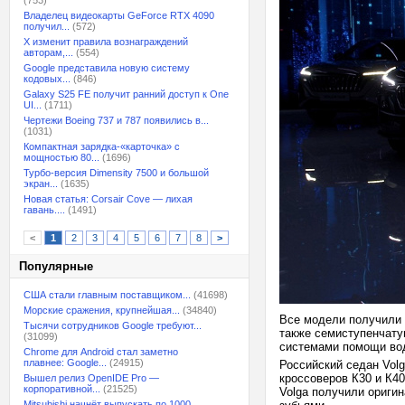
(753)
Владелец видеокарты GeForce RTX 4090
получил...
(572)
X изменит правила вознаграждений
авторам,...
(554)
Google представила новую систему
кодовых...
(846)
Galaxy S25 FE получит ранний доступ к One
UI...
(1711)
Чертежи Boeing 737 и 787 появились в...
(1031)
Компактная зарядка-«карточка» с
мощностью 80...
(1696)
Турбо-версия Dimensity 7500 и большой
экран...
(1635)
Новая статья: Corsair Cove — лихая
гавань....
(1491)
<
1
2
3
4
5
6
7
8
>
Популярные
США стали главным поставщиком...
(41698)
Морские сражения, крупнейшая...
(34840)
Все модели получили 
Тысячи сотрудников Google требуют...
также семиступенчату
(31099)
системами помощи вод
Chrome для Android стал заметно
плавнее: Google...
(24915)
Российский седан Volg
кроссоверов К30 и К40
Вышел релиз OpenIDE Pro —
корпоративной...
(21525)
Volga получили ориги
Mitsubishi начнёт выпускать по 1000...