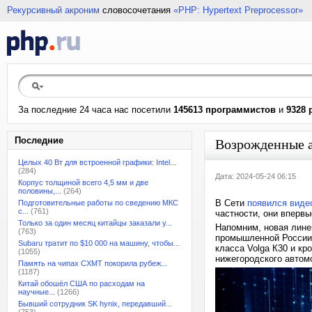
Рекурсивный акроним
словосочетания
«PHP: Hypertext Preprocessor»
За последние 24 часа нас посетили
145613 программистов
и
9328 
Последние
Возрожденные а
Целых 40 Вт для встроенной графики: Intel...
(284)
Дата: 2024-05-24 06:15
Корпус толщиной всего 4,5 мм и две
половины,...
(264)
В Сети
появился виде
Подготовительные работы по сведению МКС
с...
(761)
частности, они вперв
Только за один месяц китайцы заказали у...
Напомним, новая лине
(763)
промышленной России»
Subaru тратит по $10 000 на машину, чтобы...
класса Volga К30 и кр
(1055)
нижегородского автом
Память на чипах CXMT покорила рубеж...
(1187)
Китай обошёл США по расходам на
научные...
(1266)
Бывший сотрудник SK hynix, передавший...