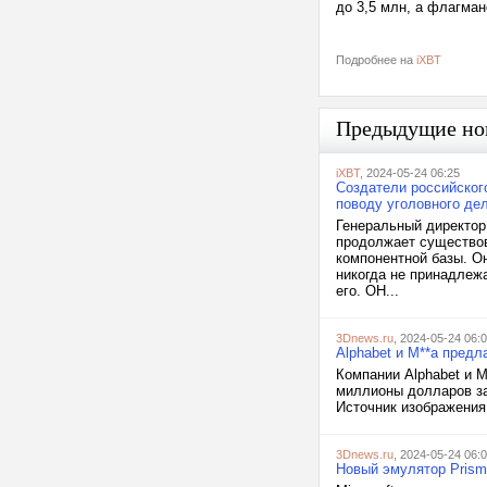
до 3,5 млн, а флагман
Подробнее на
iXBT
Предыдущие но
iXBT
, 2024-05-24 06:25
Создатели российского
поводу уголовного де
Генеральный директор
продолжает существов
компонентной базы. О
никогда не принадлежа
его. ОН...
3Dnews.ru
, 2024-05-24 06:
Alphabet и M**a пред
Компании Alphabet и 
миллионы долларов за
Источник изображения:
3Dnews.ru
, 2024-05-24 06:
Новый эмулятор Prism 