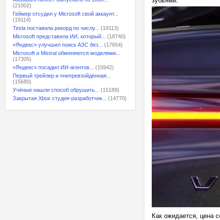
зубьями.
(21002)
Геймер отсудил у Microsoft свой аккаунт...
(19114)
Tesla поставила рекорд по числу...
(19113)
Microsoft представила ИИ, который...
(18740)
«Яндекс» улучшил поиск АЗС без...
(17654)
Microsoft и Mistral обменяются моделями...
(17305)
«Яндекс» посадил ИИ-агентов...
(15942)
Первый трейлер и «непревзойдённая...
(15680)
Учёные нашли способ обрушить...
(15189)
Закрытая Xbox студия-разработчик...
(14770)
Как ожидается, цена с