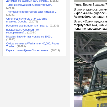
Датамайнер раскрыл дату релиза...
(31822)
Фото: Борис Захаров/
Тысячи сотрудников Google требуют...
(27686)
В итоге удалось опти
Thermaltake представила блок питания,...
«Урал 43206» удалось 
(26282)
Автомобиль оснащен б
Chrome для Android стал заметно
Всего «Урал» предста
плавнее: Google...
(22078)
формулами 4х4, 6х6 и
Россияне стали звонить и писать...
(21839)
неполноприводных шас
Вышел релиз OpenIDE Pro —
корпоративной...
(20384)
Mitsubishi начнёт выпускать по 1000...
(19936)
Owlcat починила Warhammer 40,000: Rogue
Trader...
(19299)
Игра в стиле «Джона Уика», новая...
(18819)