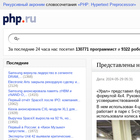
Рекурсивный акроним
словосочетания
«PHP: Hypertext Preprocessor»
За последние 24 часа нас посетил
130771 программист
и
9322 роб
Последние
Представлены н
Samsung вернула лидерство в сегменте
DRAM,...
(1368)
Дата: 2024-05-29 05:31
Electronic Arts закрыла рекордную сделку и...
(2124)
«Урал» представил бу
Samsung анонсировала память zHBM и
zNAND-O,...
(1415)
формулой 4х4. Руково
Первый отчёт SpaceX после IPO: компания...
усовершенствованной 
(2062)
В нем использован 4-
Kioxia анонсировала CXL-модули XL1 для...
работает в паре с 5-с
(1928)
использовали колеса 
Выручка SpaceX выросла на 92 %, но...
(1950)
Первый в России: в «Кион Музыке»
запустили...
(1872)
Эксперты Unit 42 выявили критические...