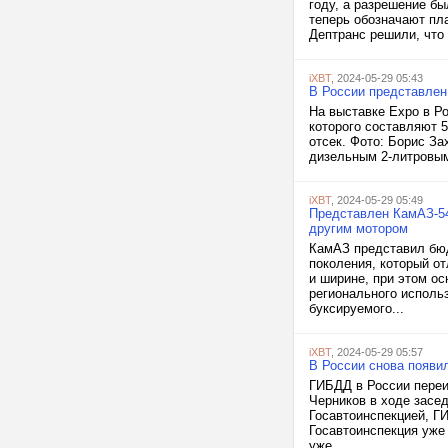
году, а разрешение бы
теперь обозначают пл
Дептранс решили, что
iXBT
, 2024-05-29 05:43
В России представлен
На выставке Expo в Р
которого составляют 5
отсек. Фото: Борис За
дизельным 2-литровым
iXBT
, 2024-05-29 05:49
Представлен КамАЗ-54
другим мотором
КамАЗ представил бюд
поколения, который о
и ширине, при этом о
регионального исполь
буксируемого...
iXBT
, 2024-05-29 05:57
В России снова появи
ГИБДД в России переи
Черников в ходе засе
Госавтоинспекцией, ГИ
Госавтоинспекция уже 
уже...