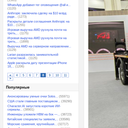
(1363)
WhatsApp добавил тег оповещения @all и...
(1120)
Anthropic заключила сделку на $10 млрд
ради...
(1273)
Раскрыты детали соглашения Anthropic на
$10...
(1255)
Игровая выручка AMD рухнула почти на
треть,...
(1175)
Игровая выручка AMD рухнула почти на
треть,...
(1899)
Выручка AMD на серверном направлении...
(1129)
Larian разразилась занимательной
статистикой...
(1125)
Apple раскрыла дату презентации iPhone
18,...
(1206)
<
4
5
6
7
8
9
10
11
>
Популярные
Анонсированы умные очки Solos...
(55971)
США стали главным поставщиком...
(39290)
Character.AI запустила короткие ИИ-
сериалы...
(38901)
Инженеры уложили HBM на бок —...
(38723)
Китайские специалисты заявили,...
(33586)
Морские сражения, крупнейшая...
(32717)