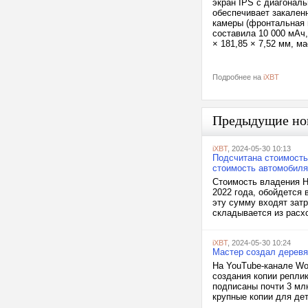
экран IPS с диагональ
обеспечивает закаленн
камеры (фронтальная 
составила 10 000 мАч
× 181,85 × 7,52 мм, м
Подробнее на
iXBT
Предыдущие но
iXBT
, 2024-05-30 10:13
Подсчитана стоимость
стоимость автомобиля
Стоимость владения Ha
2022 года, обойдется 
эту сумму входят зат
складывается из расхо
iXBT
, 2024-05-30 10:24
Мастер создал деревя
На YouTube-канале Wo
создания копии репли
подписаны почти 3 мл
крупные копии для дет