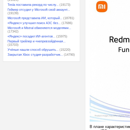
Tesla поставила рекорд по числу...
(19173)
Геймер отсудил у Microsoft свой аккаунт...
(19139)
Microsoft представила ИИ, который...
(18781)
«Яндекс» улучшил поиск АЗС без...
(17686)
Microsoft и Mistral обменяются моделями...
(17342)
«Яндекс» посадил ИИ-агентов...
(15975)
Первый трейлер и «непревзойдённая...
(15703)
Учёные нашли способ обрушить...
(15220)
Закрытая Xbox студия-разработчик...
(14790)
В плане характеристик