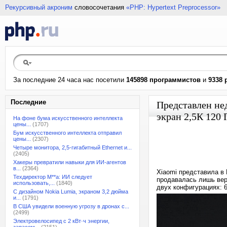
Рекурсивный акроним
словосочетания
«PHP: Hypertext Preprocessor»
За последние 24 часа нас посетили
145898 программистов
и
9338 
Последние
Представлен не
экран 2,5К 120 
На фоне бума искусственного интеллекта
цены...
(1707)
Бум искусственного интеллекта отправил
цены...
(2307)
Четыре монитора, 2,5-гигабитный Ethernet и...
(2405)
Хакеры превратили навыки для ИИ-агентов
в...
(2364)
Xiaomi представила в
Техдиректор M**a: ИИ следует
продавалась лишь вер
использовать,...
(1840)
двух конфигурациях: 6
С дизайном Nokia Lumia, экраном 3,2 дюйма
и...
(1791)
В США увидели военную угрозу в дронах с...
(2499)
Электровелосипед с 2 кВт·ч энергии,