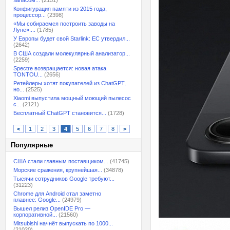
запасом...
(2151)
Конфигурация памяти из 2015 года,
процессор...
(2398)
«Мы собираемся построить заводы на
Луне»....
(1785)
У Европы будет свой Starlink: ЕС утвердил...
(2642)
В США создали молекулярный анализатор...
(2259)
Spectre возвращается: новая атака
TONTOU...
(2656)
Ретейлеры хотят покупателей из ChatGPT,
но...
(2525)
Xiaomi выпустила мощный моющий пылесос
с...
(2121)
Бесплатный ChatGPT становится...
(1728)
<
1
2
3
4
5
6
7
8
>
Популярные
США стали главным поставщиком...
(41745)
Морские сражения, крупнейшая...
(34878)
Тысячи сотрудников Google требуют...
(31223)
Chrome для Android стал заметно
плавнее: Google...
(24979)
Вышел релиз OpenIDE Pro —
корпоративной...
(21560)
Mitsubishi начнёт выпускать по 1000...
(21020)