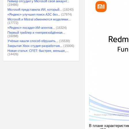
Геймер отсудил у Microsoft свой аккаунт...
(19486)
Microsoft представила ИИ, который...
(19240)
«Яндекс» улучшил поиск АЗС без...
(17974)
Microsoft и Mistral обменяются моделями...
(17772)
«Яндекс» посадил ИИ-агентов...
(16324)
Первый трейлер и «непревзойдённая...
(16098)
Учёные нашли способ обрушить...
(15530)
Закрытая Xbox студия-разработчик...
(15006)
Новая статья: CFET: быстрее, меньше,...
(14426)
В плане характеристик