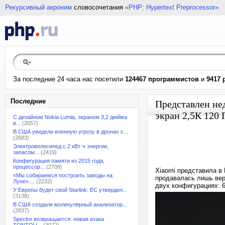
Рекурсивный акроним
словосочетания
«PHP: Hypertext Preprocessor»
За последние 24 часа нас посетили
124467 программистов
и
9417 
Последние
Представлен не
экран 2,5К 120 
С дизайном Nokia Lumia, экраном 3,2 дюйма
и...
(2057)
В США увидели военную угрозу в дронах с...
(2683)
Электровелосипед с 2 кВт·ч энергии,
запасом...
(2419)
Конфигурация памяти из 2015 года,
процессор...
(2708)
Xiaomi представила в
«Мы собираемся построить заводы на
продавалась лишь вер
Луне»....
(2232)
двух конфигурациях: 6
У Европы будет свой Starlink: ЕС утвердил...
(3138)
В США создали молекулярный анализатор...
(2837)
Spectre возвращается: новая атака