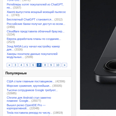
TONTOU...
(3072)
Ретейлеры хотят покупателей из ChatGPT,
но...
(3167)
Xiaomi выпустила мощный моющий пылесос
с...
(2743)
Бесплатный ChatGPT становится...
(2012)
Российские банки получат доступ ко всем...
(2456)
Cloudflare представила облачный браузер...
(3234)
Европа доработала планы по созданию...
(2523)
Зонд NASA Lucy начал настройку камер
для...
(3326)
Хакеры похитили данные покупателей
модульных...
(2599)
<
3
4
5
6
7
8
9
10
>
Популярные
США стали главным поставщиком...
(42306)
Морские сражения, крупнейшая...
(35505)
Тысячи сотрудников Google требуют...
(32685)
Chrome для Android стал заметно
плавнее: Google...
(25577)
Вышел релиз OpenIDE Pro —
корпоративной...
(22048)
Tesla поставила рекорд по числу...
(19819)