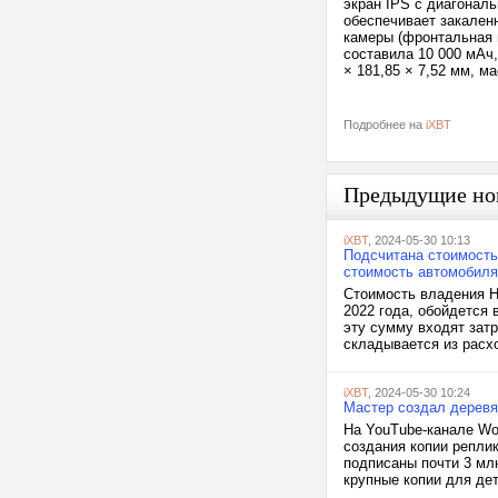
экран IPS с диагональ
обеспечивает закаленн
камеры (фронтальная 
составила 10 000 мАч
× 181,85 × 7,52 мм, м
Подробнее на
iXBT
Предыдущие но
iXBT
, 2024-05-30 10:13
Подсчитана стоимость
стоимость автомобиля
Стоимость владения Ha
2022 года, обойдется 
эту сумму входят зат
складывается из расхо
iXBT
, 2024-05-30 10:24
Мастер создал деревя
На YouTube-канале Wo
создания копии репли
подписаны почти 3 мл
крупные копии для дет