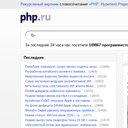
Рекурсивный акроним
словосочетания
«PHP: Hypertext Prepr
За последние 24 часа нас посетили
149867 программист
Последние
DeepSeek планирует существенно поднять цены...
(1589)
Разработка китайского ролевого боевика...
(1469)
Квартальная выручка Sandisk выросла почти в...
(1514)
Сразу несколько ведущих разработчиков ИИ...
(1552)
M**a выпустила собственного ИИ-агента Muse...
(1557)
Reddit доверила нейросети оценивать...
(1370)
Huawei представила ноутбук со складным...
(1647)
Китайская CXMT отказала Apple в поставках...
(1374)
На фоне дефицита DRAM Apple обратилась к...
(1868)
Western Digital удвоила операционную прибыль...
(1455)
Новая статья: ИИтоги июля 2026 г.: а...
(1472)
Huawei выпустила смартфон Nova 16 SE с очень...
(1473)
«Абсолютный позор для франшизы»: мобильная...
(1684)