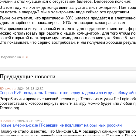
онлайн и столкнувшимися с отсутствием билетов. Белозеров пояснил:
В этом году мы хотим до конца июня запустить лист ожидания. Нам трад
ли встать в очередь? Мы в электронном виде сейчас это представим.
Также он отметил, что практически 80% билетов продаётся в электронн
удовлетворённость пассажиров – 81%. Белозеров также рассказал:
Мы применяем искусственный интеллект для поддержки клиентов в форма
можно использовать при работе с нашим кол-центром, для того чтобы по
нашей открытой платформе мультимодального сервиса уже более 5 тыс. 
Это показывает, что сервис востребован, и мы получаем хороший резуль
Подробнее на
iXBT
Предыдущие новости
3Dnews.ru
, 2024-06-13 12:52
Сперва PvP: создатель Terraria готов вернуть деньги за игру любому «б
Разработчики приключенческой песочницы Terraria из студии Re-Logic об
соответствии с которой вернуть деньги за игру можно будет «по любой 
Terraria.org...
3Dnews.ru
, 2024-06-13 12:56
Новые американские IT-санкции не повлияют на обычных россиян
Накануне стало известно, что Минфин США расширил санкции против р
запрещено оказывать российским заказчикам некоторые IT-услуги. Речь 