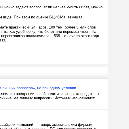
иционно задают вопрос: если нельзя купить билет, можно
ом виде. При этом по оценке ВЦИОМа, текущая
те практически 24 часов. 109 тем, более 5 млн слов
нять, как удобнее купить билет или переместиться. На
перевозчиков подключилось. 538 – с начала этого года.
тат.
ез лишних вопросов», но при одном условии
ъявили о внедрении новой политики возврата средств, в
причине без лишних вопросов». Источник изображения:
оссийских компаний — теперь американским фирмам
идёт об облачных сервисах, ПО для проектирования, о