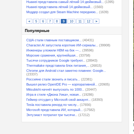
Huawei представила самый лёгкий 14-дюймовый...
(1395)
Huawei представила лёгкий 14-дюймовый...
(1560)
Моддер создал для Steam Machine переднюю...
(1639)
<
5
6
7
8
9
10
11
12
>
Популярные
США стали главным поставщиком...
(40431)
Character.AI запустила короткие ИИ-сериалы...
(39908)
Инженеры уложили HBM на бок —...
(39596)
Морские сражения, крупнейшая...
(33758)
Тысячи сотрудников Google требуют...
(28943)
Thermaltake представила блок питания,...
(26815)
Chrome для Android стал заметно плавнее: Google...
(23337)
Россияне стали звонить и писать...
(22381)
Вышел релиз OpenIDE Pro — корпоративной...
(20905)
Mitsubishi начнёт выпускать по 1000...
(20447)
Игра в стиле «Джона Уика», новая...
(19286)
Геймер отсудил у Microsoft свой аккаунт...
(18393)
Tesla поставила рекорд по числу...
(17656)
Microsoft представила ИИ, который...
(17582)
Энтузиаст потратил три тысячи...
(17212)