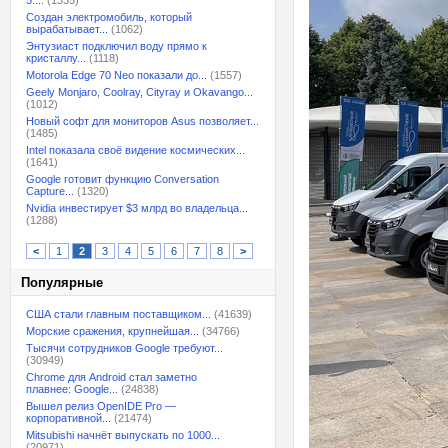
5:...
(1335)
Создан электромобиль, который
вырабатывает...
(1062)
Энтузиаст подключил воду прямо к
кристаллу...
(1118)
Motorola Edge 70 Neo показали до...
(1557)
Geely Monjaro, Coolray, Cityray и Okavango...
(1012)
Новый софт для мониторов Asus позволяет...
(1485)
Intel показала своё видение космических...
(1641)
Google готовит функцию Conversation
Capture...
(1320)
Nvidia инвестирует $3 млрд во владельца...
(1288)
<
1
2
3
4
5
6
7
8
>
Популярные
США стали главным поставщиком...
(41639)
Морские сражения, крупнейшая...
(34766)
Тысячи сотрудников Google требуют...
(30949)
Chrome для Android стал заметно
плавнее: Google...
(24838)
Вышел релиз OpenIDE Pro —
корпоративной...
(21474)
Mitsubishi начнёт выпускать по 1000...
(20971)