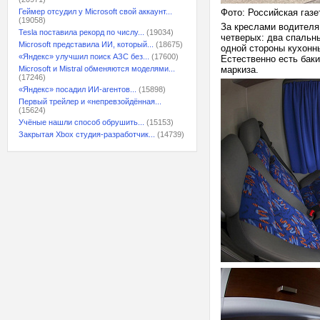
Геймер отсудил у Microsoft свой аккаунт...
Фото: Российская газет
(19058)
За креслами водителя
Tesla поставила рекорд по числу...
(19034)
четверых: два спальн
Microsoft представила ИИ, который...
(18675)
одной стороны кухонны
«Яндекс» улучшил поиск АЗС без...
(17600)
Естественно есть баки
Microsoft и Mistral обменяются моделями...
маркиза.
(17246)
«Яндекс» посадил ИИ-агентов...
(15898)
Первый трейлер и «непревзойдённая...
(15624)
Учёные нашли способ обрушить...
(15153)
Закрытая Xbox студия-разработчик...
(14739)