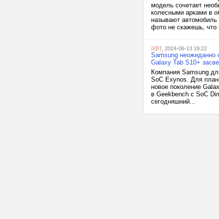
модель сочетает необ
колесными арками в о
называют автомобиль
фото не скажешь, что э
iXBT
, 2024-06-13 19:22
Samsung неожиданно о
Galaxy Tab S10+ засве
Компания Samsung дл
SoC Exynos. Для план
новое поколение Gala
в Geekbench с SoC Di
сегодняшний...