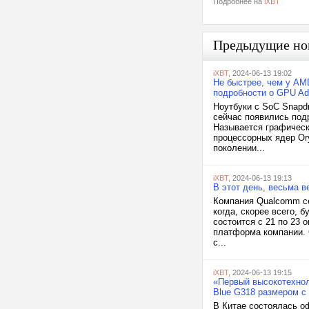
Подробнее на
iXBT
Предыдущие но
iXBT
, 2024-06-13 19:02
Не быстрее, чем у AM
подробности о GPU Ad
Ноутбуки с SoC Snapdr
сейчас появились под
Называется графически
процессорных ядер Or
поколении...
iXBT
, 2024-06-13 19:13
В этот день, весьма в
Компания Qualcomm се
когда, скорее всего,
состоится с 21 по 23 
платформа компании. О
с...
iXBT
, 2024-06-13 19:15
«Первый высокотехно
Blue G318 размером с 
В Китае состоялась о