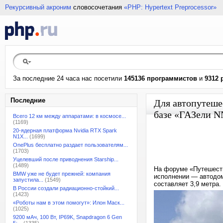
Рекурсивный акроним
словосочетания
«PHP: Hypertext Preprocessor»
За последние 24 часа нас посетили
145136 программистов
и
9312 
Последние
Для автопутешес
базе «ГАЗели N
Всего 12 км между аппаратами: в космосе...
(1169)
20-ядерная платформа Nvidia RTX Spark
N1X...
(1699)
OnePlus бесплатно раздает пользователям...
(1703)
Уцелевший после приводнения Starship...
(1489)
На форуме «Путешеств
BMW уже не будет прежней: компания
исполнении — автодом
запустила...
(1549)
составляет 3,9 метра.
В России создали радиационно-стойкий...
(1423)
«Роботы нам в этом помогут»: Илон Маск...
(1025)
9200 мАч, 100 Вт, IP69K, Snapdragon 6 Gen