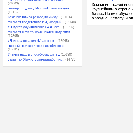
(21003)
Компания Huawei вновь
Геймер отсудил у Microsoft свой аккаунт...
крупнейшим в стране 
(19116)
бизнес Huawei обуслов
Tesla поставила рекорд по числу...
(19114)
а заодно, к слову, и 
Microsoft представила ИИ, который...
(18740)
«Яндекс» улучшил поиск АЗС без...
(17656)
Microsoft и Mistral обменяются моделями...
(17305)
«Яндекс» посадил ИИ-агентов...
(15945)
Первый трейлер и «непревзойдённая...
(15681)
Учёные нашли способ обрушить...
(15190)
Закрытая Xbox студия-разработчик...
(14770)