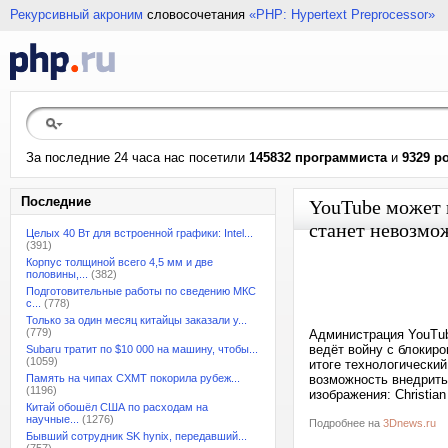
Рекурсивный акроним
словосочетания
«PHP: Hypertext Preprocessor»
За последние 24 часа нас посетили
145832 программиста
и
9329 р
Последние
YouTube может 
станет невозмо
Целых 40 Вт для встроенной графики: Intel...
(391)
Корпус толщиной всего 4,5 мм и две
половины,...
(382)
Подготовительные работы по сведению МКС
с...
(778)
Только за один месяц китайцы заказали у...
(779)
Администрация YouTub
ведёт войну с блокир
Subaru тратит по $10 000 на машину, чтобы...
(1059)
итоге технологический
Память на чипах CXMT покорила рубеж...
возможность внедрить
(1196)
изображения: Christian
Китай обошёл США по расходам на
научные...
(1276)
Подробнее на
3Dnews.ru
Бывший сотрудник SK hynix, передавший...