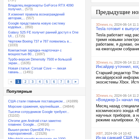
(757)
Владелец видеокарты GeForce RTX 4090
получил...
(573)
Предыдущие но
X изменит правила вознаграждений
авторам,...
(557)
Google представила новую систему
3Dnews.ru
, 2024-06-14 11:1
кодовых...
(850)
Tesla готовит к выпус
Galaxy S25 FE получит ранний доступ к One
Tesla работает над р
UI...
(1715)
тремя новыми электро
Чертежи Boeing 737 и 787 появились в...
работаем, я думаю, о
(1033)
на ежегодном собрании
Компактная зарядка-«карточка» с
мощностью 80...
(1697)
Турбо-версия Dimensity 7500 и большой
3Dnews.ru
, 2024-06-14 11:2
экран...
(1635)
Инсайдер уточнил, ког
Новая статья: Corsair Cove — лихая
гавань....
(1491)
Старший редактор The
инсайдерской информа
<
1
2
3
4
5
6
7
8
>
экосистемы Xbox. Исто
Популярные
3Dnews.ru
, 2024-06-14 11:2
«Вояджер-1» начал пе
США стали главным поставщиком...
(41699)
Месяц назад специали
Морские сражения, крупнейшая...
(34844)
космического зонда «
Тысячи сотрудников Google требуют...
научных приборов, а н
(31102)
режиме калибровки. Х
Chrome для Android стал заметно
плавнее: Google...
(24916)
Вышел релиз OpenIDE Pro —
корпоративной...
(21526)
iXBT
, 2024-06-14 10:42
Из-за санкций США Hu
Mitsubishi начнёт выпускать по 1000...