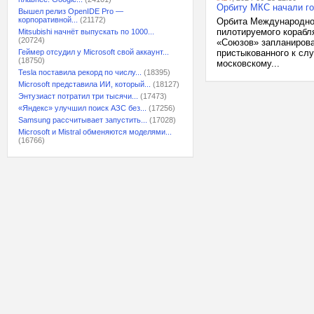
Орбиту МКС начали го
Вышел релиз OpenIDE Pro —
корпоративной...
(21172)
Орбита Международной
пилотируемого корабл
Mitsubishi начнёт выпускать по 1000...
(20724)
«Союзов» запланирован
Геймер отсудил у Microsoft свой аккаунт...
пристыкованного к сл
(18750)
московскому...
Tesla поставила рекорд по числу...
(18395)
Microsoft представила ИИ, который...
(18127)
Энтузиаст потратил три тысячи...
(17473)
«Яндекс» улучшил поиск АЗС без...
(17256)
Samsung рассчитывает запустить...
(17028)
Microsoft и Mistral обменяются моделями...
(16766)