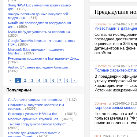
(759)
Зонд NASA Lucy начал настройку камер
для...
(1122)
Предыдущие но
Хакеры похитили данные покупателей
модульных...
(814)
Китайские производители оборудования
3Dnews.ru
, 2024-06-15 13:
для...
(1690)
Инвестиции в дата-цен
Nvidia не будет успевать за спросом на...
Согласно исследовани
(1830)
последнее десятилети
Google DeepMind считает, что память типа
оцениваются в $36 мл
HBF...
(1860)
дата-центров на фоне
Microsoft Edge прекратит поддержку
остаётся...
Manifest...
(1337)
Руководить продажами в Intel назначен Дин...
(1302)
3Dnews.ru
, 2024-06-15 13:
Android 17 станет последним большим...
Полные характеристик
(2302)
В преддверии официал
<
1
2
3
4
5
6
7
8
>
утечку изображений ус
характеристики — скри
Популярные
Источник изображений:
США стали главным поставщиком...
(41137)
3Dnews.ru
, 2024-06-15 13:
Character.AI запустила короткие ИИ-
Корпоративный мессен
сериалы...
(40391)
После ввода на этой 
Инженеры уложили HBM на бок —...
(40015)
пользователям из РФ 
Морские сражения, крупнейшая...
(34239)
приостановлено в тече
Тысячи сотрудников Google требуют...
(29929)
Chrome для Android стал заметно
iXBT
, 2024-06-15 12:30
плавнее: Google...
(24101)