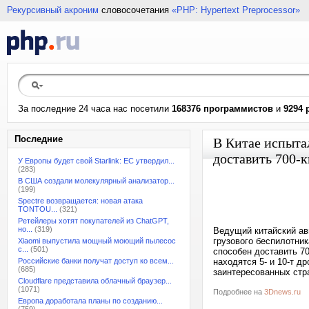
Рекурсивный акроним
словосочетания
«PHP: Hypertext Preprocessor»
За последние 24 часа нас посетили
168376 программистов
и
9294 
Последние
В Китае испыта
доставить 700-к
У Европы будет свой Starlink: ЕС утвердил...
(283)
В США создали молекулярный анализатор...
(199)
Spectre возвращается: новая атака
TONTOU...
(321)
Ретейлеры хотят покупателей из ChatGPT,
но...
(319)
Ведущий китайский ав
грузового беспилотник
Xiaomi выпустила мощный моющий пылесос
с...
(501)
способен доставить 70
Российские банки получат доступ ко всем...
находятся 5- и 10-т д
(685)
заинтересованных стр
Cloudflare представила облачный браузер...
(1071)
Подробнее на
3Dnews.ru
Европа доработала планы по созданию...