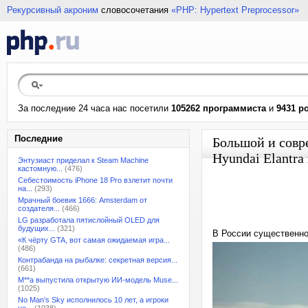
Рекурсивный акроним
словосочетания
«PHP: Hypertext Preprocessor»
За последние 24 часа нас посетили
105262 программиста
и
9431 р
Последние
Большой и совре
Hyundai Elantr
Энтузиаст приделал к Steam Machine
кастомную...
(476)
Себестоимость iPhone 18 Pro взлетит почти
на...
(293)
Мрачный боевик 1666: Amsterdam от
создателя...
(466)
LG разработала пятислойный OLED для
будущих...
(321)
В России существенно
«К чёрту GTA, вот самая ожидаемая игра...
(486)
Контрабанда на рыбалке: секретная версия...
(661)
M**a выпустила открытую ИИ-модель Muse...
(1025)
No Man’s Sky исполнилось 10 лет, а игроки