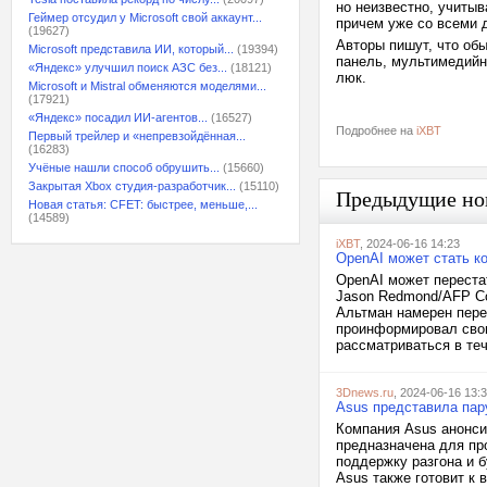
но неизвестно, учитыв
Геймер отсудил у Microsoft свой аккаунт...
причем уже со всеми
(19627)
Авторы пишут, что обы
Microsoft представила ИИ, который...
(19394)
панель, мультимедийна
«Яндекс» улучшил поиск АЗС без...
(18121)
люк.
Microsoft и Mistral обменяются моделями...
(17921)
«Яндекс» посадил ИИ-агентов...
(16527)
Подробнее на
iXBT
Первый трейлер и «непревзойдённая...
(16283)
Учёные нашли способ обрушить...
(15660)
Закрытая Xbox студия-разработчик...
(15110)
Предыдущие но
Новая статья: CFET: быстрее, меньше,...
(14589)
iXBT
, 2024-06-16 14:23
OpenAI может стать к
OpenAI может переста
Jason Redmond/AFP Со
Альтман намерен пере
проинформировал своих
рассматриваться в теч
3Dnews.ru
, 2024-06-16 13:
Asus представила пар
Компания Asus анонс
предназначена для проц
поддержку разгона и 
Asus также готовит к