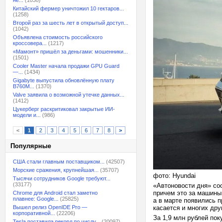
не...
(1038)
Китайский фермер уничтожил 10 гектаров...
(1258)
Второй раз за шесть лет в открытый доступ...
(1042)
Объявлена стоимость российского
кроссовера...
(1217)
«Мамонт» пришёл за деньгами: мошенники...
(1501)
Cooler Master начала продажи GPU Guard
—...
(1434)
Gigabyte выпустила обновлённую плату
B760M...
(1370)
Valve заявила о возможной утечке данных...
(1412)
Цукерберг раскритиковал закрытые ИИ-
модели и...
(986)
<
1
2
3
4
5
6
7
8
>
Популярные
США стали главным поставщиком...
(42507)
Морские сражения, крупнейшая...
(35707)
фото: Hyundai
Тысячи сотрудников Google требуют...
(33177)
«Автоновости дня» соо
причем это за машины
Chrome для Android стал заметно
плавнее: Google...
(25825)
а в марте появились п
Вышел релиз OpenIDE Pro —
касается и многих др
корпоративной...
(22206)
За 1,9 млн рублей по
Tesla поставила рекорд по числу...
(20097)