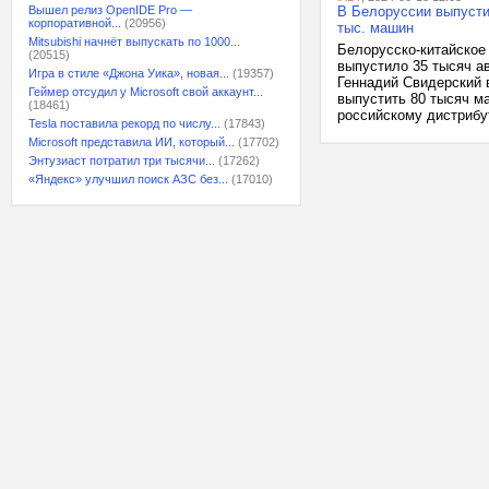
Вышел релиз OpenIDE Pro —
В Белоруссии выпустил
корпоративной...
(20956)
тыс. машин
Mitsubishi начнёт выпускать по 1000...
Белорусско-китайское
(20515)
выпустило 35 тысяч а
Игра в стиле «Джона Уика», новая...
(19357)
Геннадий Свидерский в
Геймер отсудил у Microsoft свой аккаунт...
выпустить 80 тысяч м
(18461)
российскому дистрибут
Tesla поставила рекорд по числу...
(17843)
Microsoft представила ИИ, который...
(17702)
Энтузиаст потратил три тысячи...
(17262)
«Яндекс» улучшил поиск АЗС без...
(17010)