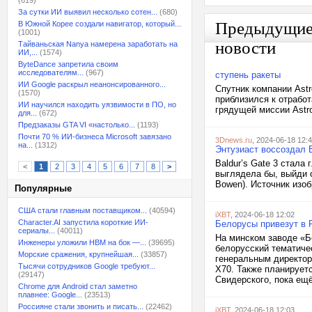
(619)
За сутки ИИ выявил несколько сотен...
(680)
Предыдущи
В Южной Корее создали навигатор, который...
(1001)
новости
Тайваньская Nanya намерена заработать на
ИИ,...
(1574)
ByteDance запретила своим
исследователям...
(967)
ступень ракеты
ИИ Google раскрыл неанонсированного...
Спутник компании Ast
(1570)
приблизился к отработ
ИИ научился находить уязвимости в ПО, но
грядущей миссии Astro
для...
(672)
Предзаказы GTA VI «настолько...
(1193)
Почти 70 % ИИ-бизнеса Microsoft завязано
3Dnews.ru
, 2024-06-18 12:
на...
(1312)
Энтузиаст воссоздал B
Baldur’s Gate 3 стала 
<
1
2
3
4
5
6
7
8
>
выглядела бы, выйди о
Bowen). Источник изобр
Популярные
США стали главным поставщиком...
(40594)
iXBT
, 2024-06-18 12:02
Character.AI запустила короткие ИИ-
Белорусы привезут в 
сериалы...
(40011)
На минском заводе «Б
Инженеры уложили HBM на бок —...
(39695)
белорусский тематиче
Морские сражения, крупнейшая...
(33857)
генеральным директор
Тысячи сотрудников Google требуют...
X70. Также планирует
(29147)
Свидерского, пока ещё
Chrome для Android стал заметно
плавнее: Google...
(23513)
Россияне стали звонить и писать...
(22462)
iXBT
, 2024-06-18 12:03