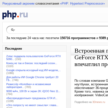
Рекурсивный акроним
словосочетания
«PHP: Hypertext Preprocessor»
За последние 24 часа нас посетили
150716 программистов
и
9389 
Последние
Встроенная 
GeForce RTX
Zotac подарила пользователю GeForce RTX
5090...
(150)
впечатлил п
Конец не так и близок: последний сезон...
(1110)
Google открыла исходный код ИИ-модели,...
(1086)
Для работы ИИ Google Chrome требует 20
ГБ...
(746)
По словам компании G
ноутбуках, встроенна
Режиссёр «Колобка» и независимая
лаборатория...
(783)
обеспечивает 36-проц
9000 мАч, 100 Вт и экран 2K: iQOO Neo 11...
Кроме того, новинка 
(764)
изображения: VideoCa
«Беспрецедентные» предзаказы GTA VI...
(1198)
Подробнее на
3Dnews.ru
«Это попросту не имеет смысла»: глава...