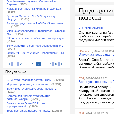
Google готовит функцию Conversation
Capture...
(1563)
Предыдущи
Nvidia инвестирует $3 млрд во владельца...
(1519)
новости
Дефицит GeForce RTX 5090 дошел до
абсурда:...
(1722)
Synology представила NAS DiskStation neo+
с...
(1801)
ступень ракеты
Ученые создали умный транзистор, который
Спутник компании Ast
сам...
(1445)
приблизился к отработ
NASA переделывало обычные ноутбуки для...
грядущей миссии Astro
(2144)
Sony выпустит в сентябре беспроводные...
(2007)
3Dnews.ru
, 2024-06-18 12:
9070 мАч, 100 Вт, 200 Мп, Snapdragon 8 Elite...
Энтузиаст воссоздал B
(1976)
Baldur’s Gate 3 стала 
выглядела бы, выйди о
<
1
2
3
4
5
6
7
8
>
Bowen). Источник изобр
Популярные
iXBT
, 2024-06-18 12:02
США стали главным поставщиком...
(42119)
Белорусы привезут в 
Морские сражения, крупнейшая...
(35334)
На минском заводе «Б
Тысячи сотрудников Google требуют...
белорусский тематиче
(32214)
генеральным директор
Chrome для Android стал заметно
X70. Также планирует
плавнее: Google...
(25403)
Свидерского, пока ещё
Вышел релиз OpenIDE Pro —
корпоративной...
(21886)
Tesla поставила рекорд по числу...
(19638)
iXBT
, 2024-06-18 12:03