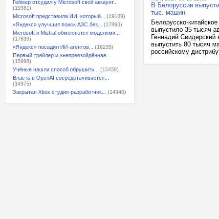
Геймер отсудил у Microsoft свой аккаунт...
В Белоруссии выпустил
(19381)
тыс. машин
Microsoft представила ИИ, который...
(19109)
Белорусско-китайское
«Яндекс» улучшил поиск АЗС без...
(17893)
выпустило 35 тысяч а
Microsoft и Mistral обменяются моделями...
Геннадий Свидерский в
(17639)
выпустить 80 тысяч м
«Яндекс» посадил ИИ-агентов...
(16235)
российскому дистрибут
Первый трейлер и «непревзойдённая...
(15998)
Учёные нашли способ обрушить...
(15438)
Власть в OpenAI сосредотачивается...
(14975)
Закрытая Xbox студия-разработчик...
(14946)