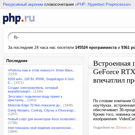
Рекурсивный акроним
словосочетания
«PHP: Hypertext Preprocessor»
За последние 24 часа нас посетили
145524 программиста
и
9361 р
Последние
Встроенная 
GeForce RTX
«Роботы нам в этом помогут»: Илон Маск...
(1219)
впечатлил п
9200 мАч, 100 Вт, IP69K, Snapdragon 6 Gen
5:...
(1571)
Создан электромобиль, который
вырабатывает...
(1265)
Энтузиаст подключил воду прямо к
кристаллу...
(1353)
По словам компании G
ноутбуках, встроенна
Motorola Edge 70 Neo показали до...
(1848)
обеспечивает 36-проц
Geely Monjaro, Coolray, Cityray и Okavango...
(1207)
Кроме того, новинка 
изображения: VideoCa
Новый софт для мониторов Asus позволяет...
(1736)
Подробнее на
3Dnews.ru
Intel показала своё видение космических...
(1864)