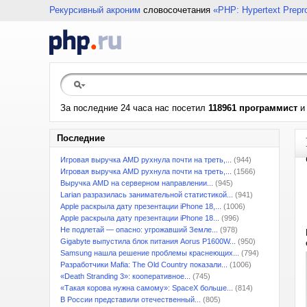
Рекурсивный акроним
словосочетания
«PHP: Hypertext Prepr
За последние 24 часа нас посетил
118961 программист
Последние
Игровая выручка AMD рухнула почти на треть,...
(944)
Игровая выручка AMD рухнула почти на треть,...
(1566)
Выручка AMD на серверном направлении...
(945)
Larian разразилась занимательной статистикой...
(941)
Apple раскрыла дату презентации iPhone 18,...
(1006)
Apple раскрыла дату презентации iPhone 18...
(996)
Не подлетай — опасно: угрожавший Земле...
(978)
Gigabyte выпустила блок питания Aorus P1600W...
(950)
Samsung нашла решение проблемы краснеющих...
(794)
Разработчики Mafia: The Old Country показали...
(1006)
«Death Stranding 3»: кооперативное...
(745)
«Такая корова нужна самому»: SpaceX больше...
(814)
В России представили отечественный...
(805)