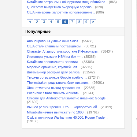
Китайские астрономы обнаружили мощнейший во...
(865)
Qualcomm выпустила очередную версию...
(820)
США намерены запретить использование...
(806)
<
2
3
4
5
6
7
8
9
>
Популярные
Анонсированы умные очки Solos...
(55488)
США стали главным поставщиком...
(38721)
Character.AI запустила короткие ИИ-сериалы...
(38434)
Инженеры уложили HBM на бок —...
(38366)
Китайские специалисты заявили,...
(33303)
Морские сражения, крупнейшая...
(32275)
Датамайнер раскрыл дату релиза...
(31542)
Тысячи сотрудников Google требуют...
(27247)
Thermaltake представила блок питания,...
(26091)
Xbox отметила выход дополнения...
(22685)
Россияне стали звонить и писать...
(21641)
Chrome для Android стал заметно плавнее: Google...
(21602)
Вышел релиз OpenIDE Pro — корпоративной...
(20199)
Mitsubishi начнёт выпускать по 1000...
(19761)
Owlcat починила Warhammer 40,000: Rogue Trader...
(19136)