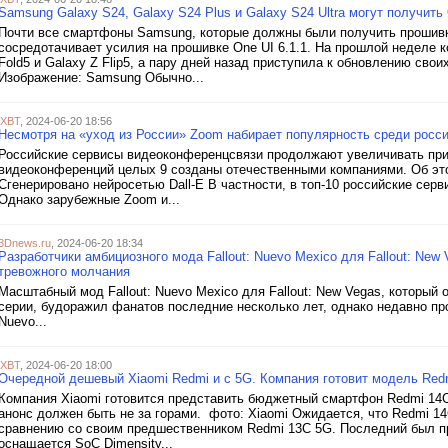
Samsung Galaxy S24, Galaxy S24 Plus и Galaxy S24 Ultra могут получить 
Почти все смартфоны Samsung, которые должны были получить прошивку
сосредотачивает усилия на прошивке One UI 6.1.1. На прошлой неделе к
Fold5 и Galaxy Z Flip5, а пару дней назад приступила к обновлению сво
Изображение: Samsung Обычно...
iXBT
, 2024-06-20 18:56
Несмотря на «уход из России» Zoom набирает популярность среди росс
Российские сервисы видеоконференцсвязи продолжают увеличивать прис
видеоконференций целых 9 созданы отечественными компаниями. Об это
Сгенерировано нейросетью Dall-E В частности, в топ-10 российские сер
Однако зарубежные Zoom и...
3Dnews.ru
, 2024-06-20 18:34
Разработчики амбициозного мода Fallout: Nuevo Mexico для Fallout: Ne
тревожного молчания
Масштабный мод Fallout: Nuevo Mexico для Fallout: New Vegas, который 
серии, будоражил фанатов последние несколько лет, однако недавно прое
Nuevo...
iXBT
, 2024-06-20 18:00
Очередной дешевый Xiaomi Redmi и с 5G. Компания готовит модель Red
Компания Xiaomi готовится представить бюджетный смартфон Redmi 14C 
анонс должен быть не за горами. фото: Xiaomi Ожидается, что Redmi 
сравнению со своим предшественником Redmi 13C 5G. Последний был пр
оснащается SoC Dimensity...