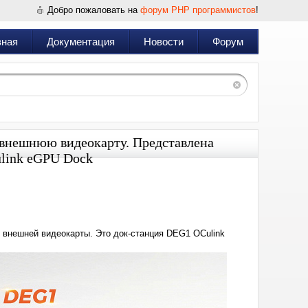
Добро пожаловать на
форум PHP программистов
!
вная
Документация
Новости
Форум
 внешнюю видеокарту. Представлена
ulink eGPU Dock
Дата:
2024-
06-
20
18:43
 внешней видеокарты. Это док-станция DEG1 OCulink