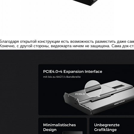
Благодаря открытой конструкции есть возможность разместить даже са
Конечно, с другой стороны, видеокарта ничем не защищена. Сама док-ст