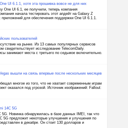
One UI 6.1.1, хотя эта прошивка вовсе не для них
 One UI 6.1, ее получили, теперь компания
омпания начала тестировать этот апдейт на Galaxy Z
их приложений для обеспечения поддержки One UI 6.1.1.
ийских пользователей
утствие на рынке. Из 13 самых популярных сервисов
м свидетельствует исследование TelecomDaily.
висы занимают места с третьего по седьмое включительно.
w Vegas вышли на связь впервые после нескольких месяцев
обещал многое из того, что не хватает современным играм
кт оказался под угрозой. Источник изображений: Fallout:
mi 14C 5G
5G. Новинка обнаружилась в базе данных IMEI, так что
14C 5G предложит некоторые улучшения и улучшения по
едставлен в декабре. Он стоит 130 долларов и