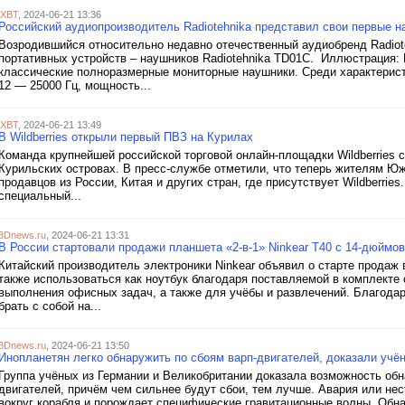
iXBT
, 2024-06-21 13:36
Российский аудиопроизводитель Radiotehnika представил свои первые н
Возродившийся относительно недавно отечественный аудиобренд Radiot
портативных устройств – наушников Radiotehnika TD01С. Иллюстрация: 
классические полноразмерные мониторные наушники. Среди характерист
12 — 25000 Гц, мощность...
iXBT
, 2024-06-21 13:49
В Wildberries открыли первый ПВЗ на Курилах
Команда крупнейшей российской торговой онлайн-площадки Wildberries с
Курильских островах. В пресс-службе отметили, что теперь жителям Ю
продавцов из России, Китая и других стран, где присутствует Wildberrie
специальный...
3Dnews.ru
, 2024-06-21 13:31
В России стартовали продажи планшета «2-в-1» Ninkear T40 с 14-дюймов
Китайский производитель электроники Ninkear объявил о старте продаж 
также использоваться как ноутбук благодаря поставляемой в комплекте
выполнения офисных задач, а также для учёбы и развлечений. Благода
брать с собой на...
3Dnews.ru
, 2024-06-21 13:50
Инопланетян легко обнаружить по сбоям варп-двигателей, доказали учё
Группа учёных из Германии и Великобритании доказала возможность обн
двигателей, причём чем сильнее будут сбои, тем лучше. Авария или не
вокруг корабля и порождает специфические гравитационные волны. Обн