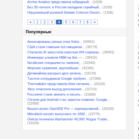
Archer Aviation представила гибридный...
(1028)
Без 3D-печати: в России наладили серийный...
(1530)
Нашумевший ролевой боевик Crimson Desert...
(1358)
<
1
2
3
4
5
6
7
8
>
Популярные
Анонсированы умные очки Solos...
(55561)
США стали главным поставщиком...
(38779)
Character.AI запустила короткие ИИ-сериалы...
(38491)
Инженеры уложили HBM на бок —...
(38415)
Китайские специалисты заявили,...
(33340)
Морские сражения, крупнейшая...
(32346)
Датамайнер раскрыл дату релиза...
(31570)
Тысячи сотрудников Google требуют...
(27289)
Thermaltake представила блок питания,...
(26118)
Xbox отметила выход дополнения...
(22713)
Россияне стали звонить и писать...
(21666)
Chrome для Android стал заметно плавнее: Google...
(21658)
Вышел релиз OpenIDE Pro — корпоративной...
(20229)
Mitsubishi начнёт выпускать по 1000...
(19775)
Owlcat починила Warhammer 40,000: Rogue Trader...
(19164)