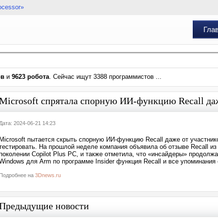
ocessor»
Гла
ов
и
9623 робота
. Сейчас ищут 3388 программистов ...
Microsoft спрятала спорную ИИ-функцию Recall да
Дата: 2024-06-21 14:23
Microsoft пытается скрыть спорную ИИ-функцию Recall даже от участник
тестировать. На прошлой неделе компания объявила об отзыве Recall из
поколении Copilot Plus PC, и также отметила, что «инсайдеры» продолж
Windows для Arm по программе Insider функция Recall и все упоминания 
Подробнее на
3Dnews.ru
Предыдущие новости