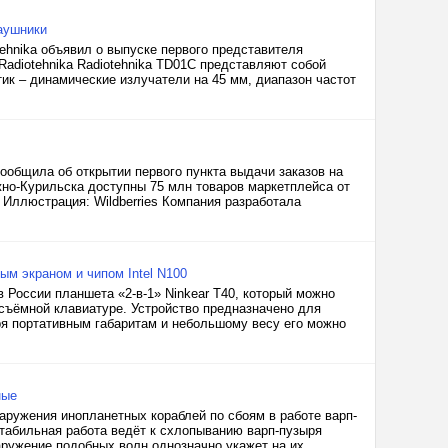
аушники
ehnika объявил о выпуске первого представителя
Radiotehnika Radiotehnika TD01С представляют собой
ик – динамические излучатели на 45 мм, диапазон частот
ообщила об открытии первого пункта выдачи заказов на
жно-Курильска доступны 75 млн товаров маркетплейса от
s. Иллюстрация: Wildberries Компания разработала
ым экраном и чипом Intel N100
в России планшета «2-в-1» Ninkear T40, который можно
 съёмной клавиатуре. Устройство предназначено для
ря портативным габаритам и небольшому весу его можно
ные
аружения инопланетных кораблей по сбоям в работе варп-
стабильная работа ведёт к схлопыванию варп-пузыря
аружение подобных волн однозначно укажет на их