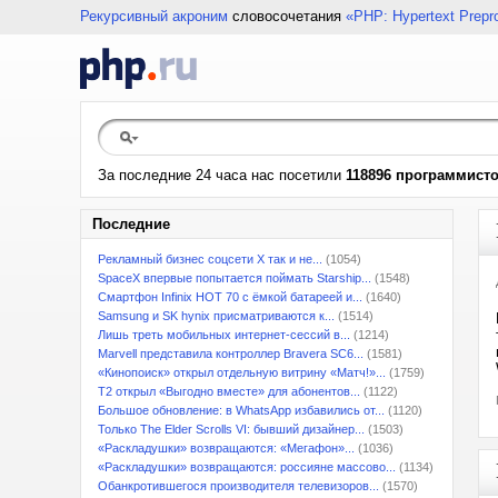
Рекурсивный акроним
словосочетания
«PHP: Hypertext Prepr
За последние 24 часа нас посетили
118896 программист
Последние
Рекламный бизнес соцсети X так и не...
(1054)
SpaceX впервые попытается поймать Starship...
(1548)
Смартфон Infinix HOT 70 с ёмкой батареей и...
(1640)
Samsung и SK hynix присматриваются к...
(1514)
Лишь треть мобильных интернет-сессий в...
(1214)
Marvell представила контроллер Bravera SC6...
(1581)
«Кинопоиск» открыл отдельную витрину «Матч!»...
(1759)
T2 открыл «Выгодно вместе» для абонентов...
(1122)
Большое обновление: в WhatsApp избавились от...
(1120)
Только The Elder Scrolls VI: бывший дизайнер...
(1503)
«Раскладушки» возвращаются: «Мегафон»...
(1036)
«Раскладушки» возвращаются: россияне массово...
(1134)
Обанкротившегося производителя телевизоров...
(1570)