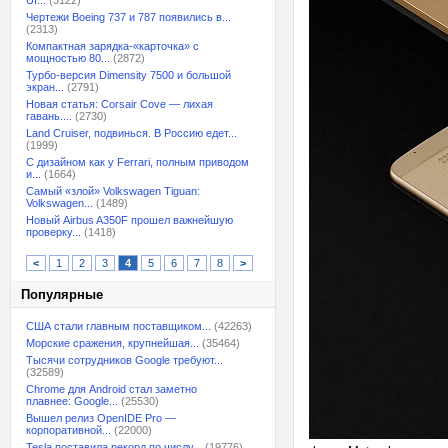
UI...
(3122)
Чертежи Boeing 737 и 787 появились в...
(2313)
Компактная зарядка-«карточка» с
мощностью 80...
(2872)
Турбо-версия Dimensity 7500 и большой
экран...
(2791)
Новая статья: Corsair Cove — лихая
гавань....
(2730)
Land Cruiser, подвинься. В Россию едет...
(1999)
С дизайном как у Ferrari, полным приводом
и...
(1664)
Самый «злой» Volkswagen Tiguan:
Volkswagen...
(1489)
Новый Airbus A350F прошел важнейшую
проверку...
(1418)
<
1
2
3
4
5
6
7
8
>
Популярные
США стали главным поставщиком...
(42263)
Морские сражения, крупнейшая...
(35464)
Тысячи сотрудников Google требуют...
(32589)
Chrome для Android стал заметно
плавнее: Google...
(25530)
Вышел релиз OpenIDE Pro —
корпоративной...
(22000)
Tesla поставила рекорд по числу...
(19776)