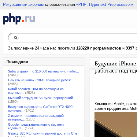
Рекурсивный акроним
словосочетания
«PHP: Hypertext Preprocessor»
За последние 24 часа нас посетили
128220 программистов
и
9397 
Последние
Будущие iPhone
работает над ид
Subaru тратит по $10 000 на машину, чтобы...
(2441)
Память на чипах CXMT покорила рубеж...
(2488)
Китай обошёл США по расходам на
научные...
(2523)
Бывший сотрудник SK hynix, передавший...
(1590)
Компания Apple, похо
Владелец видеокарты GeForce RTX 4090
время продвигала Mot
получил...
(1401)
X изменит правила вознаграждений
авторам,...
(1255)
Google представила новую систему
кодовых...
(1774)
Galaxy S25 FE получит ранний доступ к One