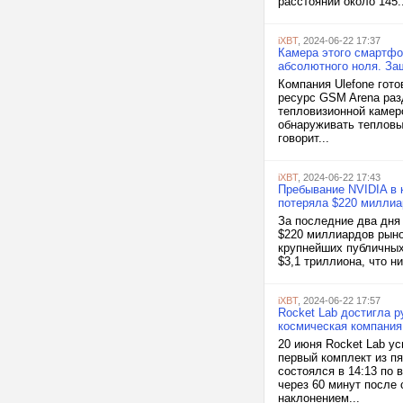
расстоянии около 145..
iXBT
, 2024-06-22 17:37
Камера этого смартфо
абсолютного ноля. За
Компания Ulefone гот
ресурс GSM Arena разд
тепловизионной камеро
обнаруживать тепловы
говорит...
iXBT
, 2024-06-22 17:43
Пребывание NVIDIA в 
потеряла $220 миллиа
За последние два дня 
$220 миллиардов рыно
крупнейших публичных
$3,1 триллиона, что ни
iXBT
, 2024-06-22 17:57
Rocket Lab достигла р
космическая компания
20 июня Rocket Lab ус
первый комплект из пя
состоялся в 14:13 по
через 60 минут после
наклонением...