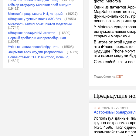
фото: Motorola
Геймер отсудил у Microsoft свой аккаунт...
Один из патентов App
(19462)
MagSafe крепятся к з
Microsoft представила ИИ, который...
(19217)
функциональность, пр
«Яндекс» улучшил поиск АЗС без...
(17953)
основных камер или д
Microsoft и Mistral обменяются моделями...
У Motorola существова
(17744)
выпускала новые смар
«Яндекс» посадил ИИ-агентов...
(16300)
старыми модулями.
Первый трейлер и «непревзойдённая...
(16075)
В итоге от этой идеи 
что iPhone продаются 
Учёные нашли способ обрушить...
(15505)
будущие iPhone могут 
Закрытая Xbox студия-разработчик...
(14989)
эти самые модули буд
Новая статья: CFET: быстрее, меньше,...
(14394)
Само собой, как и все
Подробнее на
iXBT
Предыдущие но
iXBT
, 2024-06-22 18:11
Астрономы обнаружили
Используя данные, по
группа астрономов пр
NGC 4696. Наблюдения
взаимодействия и эво