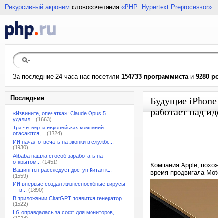
Рекурсивный акроним
словосочетания
«PHP: Hypertext Preprocessor»
За последние 24 часа нас посетили
154733 программиста
и
9280 р
Последние
Будущие iPhone
работает над ид
«Извините, опечатка»: Claude Opus 5
удалил...
(1663)
Три четверти европейских компаний
опасаются,...
(1724)
ИИ начал отвечать на звонки в службе...
(1930)
Alibaba нашла способ заработать на
открытом...
(1451)
Компания Apple, похо
Вашингтон расследует доступ Китая к...
время продвигала Mot
(1559)
ИИ впервые создал жизнеспособные вирусы
— в...
(1890)
В приложении ChatGPT появится генератор...
(1522)
LG оправдалась за софт для мониторов,...