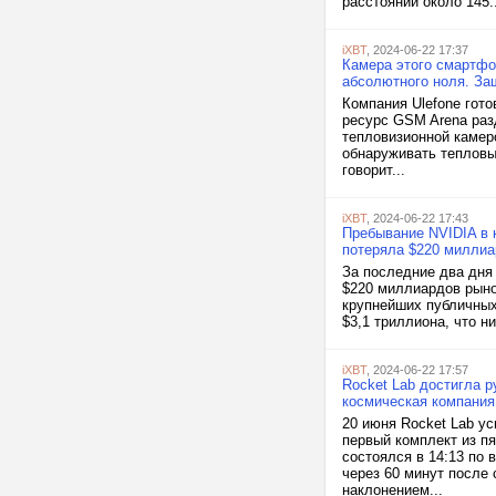
расстоянии около 145..
iXBT
, 2024-06-22 17:37
Камера этого смартфо
абсолютного ноля. За
Компания Ulefone гот
ресурс GSM Arena разд
тепловизионной камеро
обнаруживать тепловы
говорит...
iXBT
, 2024-06-22 17:43
Пребывание NVIDIA в 
потеряла $220 миллиа
За последние два дня 
$220 миллиардов рыно
крупнейших публичных
$3,1 триллиона, что ни
iXBT
, 2024-06-22 17:57
Rocket Lab достигла р
космическая компания
20 июня Rocket Lab ус
первый комплект из пя
состоялся в 14:13 по
через 60 минут после
наклонением...