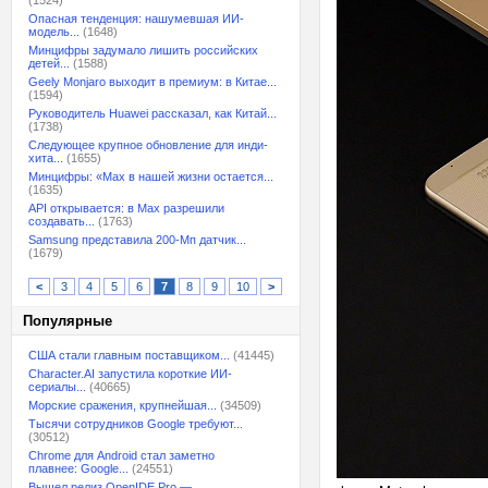
(1524)
Опасная тенденция: нашумевшая ИИ-
модель...
(1648)
Минцифры задумало лишить российских
детей...
(1588)
Geely Monjaro выходит в премиум: в Китае...
(1594)
Руководитель Huawei рассказал, как Китай...
(1738)
Следующее крупное обновление для инди-
хита...
(1655)
Минцифры: «Max в нашей жизни остается...
(1635)
API открывается: в Max разрешили
создавать...
(1763)
Samsung представила 200-Мп датчик...
(1679)
<
3
4
5
6
7
8
9
10
>
Популярные
США стали главным поставщиком...
(41445)
Character.AI запустила короткие ИИ-
сериалы...
(40665)
Морские сражения, крупнейшая...
(34509)
Тысячи сотрудников Google требуют...
(30512)
Chrome для Android стал заметно
плавнее: Google...
(24551)
Вышел релиз OpenIDE Pro —