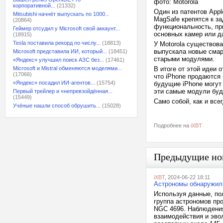
фото: Motorola
корпоративной...
(21332)
Один из патентов App
Mitsubishi начнёт выпускать по 1000...
MagSafe крепятся к з
(20864)
функциональность, пр
Геймер отсудил у Microsoft свой аккаунт...
основных камер или д
(18915)
Tesla поставила рекорд по числу...
(18813)
У Motorola существова
выпускала новые смар
Microsoft представила ИИ, который...
(18451)
старыми модулями.
«Яндекс» улучшил поиск АЗС без...
(17461)
Microsoft и Mistral обменяются моделями...
В итоге от этой идеи 
(17066)
что iPhone продаются 
«Яндекс» посадил ИИ-агентов...
(15754)
будущие iPhone могут 
эти самые модули буд
Первый трейлер и «непревзойдённая...
(15449)
Само собой, как и все
Учёные нашли способ обрушить...
(15028)
Подробнее на
iXBT
Предыдущие но
iXBT
, 2024-06-22 18:11
Астрономы обнаружили
Используя данные, по
группа астрономов пр
NGC 4696. Наблюдения
взаимодействия и эво