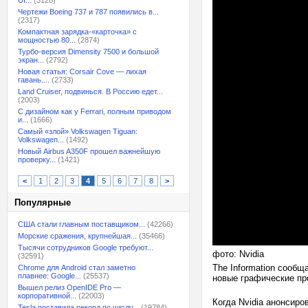
UI...
(3128)
Чертежи Boeing 737 и 787 появились в...
(2317)
Компактная зарядка-«карточка» с
мощностью 80...
(2874)
Турбо-версия Dimensity 7500 и большой
экран...
(2792)
Новая статья: Corsair Cove — лихая
гавань....
(2733)
Land Cruiser, подвинься. В Россию едет...
(2003)
С дизайном как у Ferrari, полным приводом
и...
(1666)
Самый «злой» Volkswagen Tiguan:
Volkswagen...
(1492)
Новый Airbus A350F прошел важнейшую
проверку...
(1421)
<
1
2
3
4
5
6
7
8
>
Популярные
США стали главным поставщиком...
(42266)
Морские сражения, крупнейшая...
(35466)
Тысячи сотрудников Google требуют...
фото: Nvidia
(32591)
The Information сообща
Chrome для Android стал заметно
плавнее: Google...
(25537)
новые графические про
Вышел релиз OpenIDE Pro —
корпоративной...
(22003)
Когда Nvidia анонсиро
Tesla поставила рекорд по числу...
(19784)