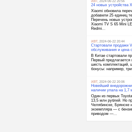
iXBT
, 2024-06-22 20:56
24 новых устройства X
Xiaomi обновила пере
добавили 25 единиц т
Перечень новых устрой
Xiaomi TV S 65 Mini L
Redmi...
iXBT
, 2024-06-22 20:44
Стартовали продажи Vo
обслуживания и цена о
В Китае стартовали пр
Первый предлагается в
шесть комплектаций, 
бонусы: например, три
iXBT
, 2024-06-22 20:06
Новейший внедорожник
наличии упала на 1,7 
Один из первых Toyota
13,5 млн рублей. Но п
Челябинске, Брянске 
экземпляра — с бензи
приводом —...