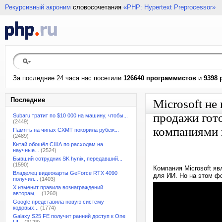
Рекурсивный акроним
словосочетания
«PHP: Hypertext Preprocessor»
За последние 24 часа нас посетили
126640 программистов
и
9398 
Последние
Microsoft не
продажи гот
Subaru тратит по $10 000 на машину, чтобы...
(2449)
компаниями 
Память на чипах CXMT покорила рубеж...
(2489)
Китай обошёл США по расходам на
научные...
(2524)
Бывший сотрудник SK hynix, передавший...
(1590)
Компания Microsoft яв
Владелец видеокарты GeForce RTX 4090
для ИИ. Но на этом ф
получил...
(1403)
X изменит правила вознаграждений
авторам,...
(1260)
Google представила новую систему
кодовых...
(1774)
Galaxy S25 FE получит ранний доступ к One