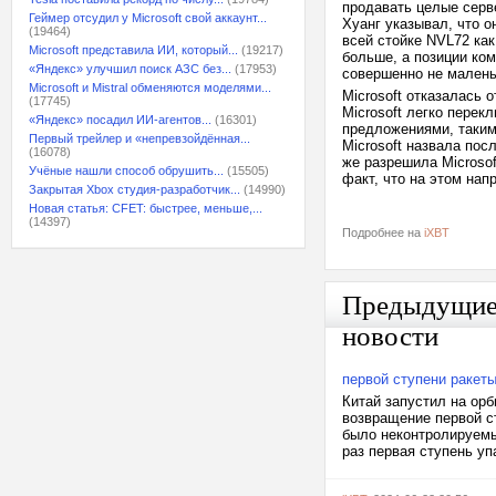
продавать целые серв
Геймер отсудил у Microsoft свой аккаунт...
Хуанг указывал, что 
(19464)
всей стойке NVL72 как
Microsoft представила ИИ, который...
(19217)
больше, а позиции ком
«Яндекс» улучшил поиск АЗС без...
(17953)
совершенно не малень
Microsoft и Mistral обменяются моделями...
Microsoft отказалась 
(17745)
Microsoft легко пере
«Яндекс» посадил ИИ-агентов...
(16301)
предложениями, таким
Первый трейлер и «непревзойдённая...
Microsoft назвала по
(16078)
же разрешила Microsof
Учёные нашли способ обрушить...
(15505)
факт, что на этом на
Закрытая Xbox студия-разработчик...
(14990)
Новая статья: CFET: быстрее, меньше,...
(14397)
Подробнее на
iXBT
Предыдущи
новости
первой ступени ракет
Китай запустил на орб
возвращение первой с
было неконтролируемым
раз первая ступень уп